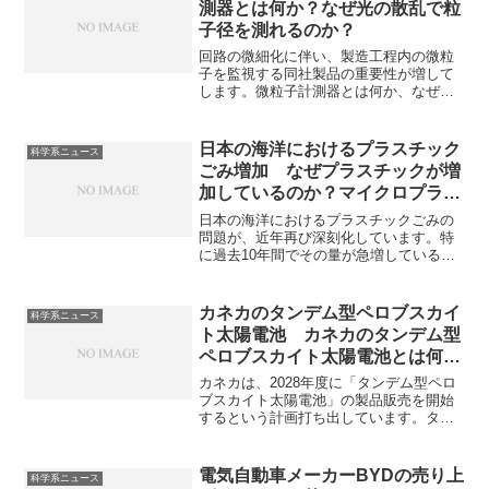
測器とは何か？なぜ光の散乱で粒
子径を測れるのか？
回路の微細化に伴い、製造工程内の微粒
子を監視する同社製品の重要性が増して
します。微粒子計測器とは何か、なぜ補
聴器大手の同社が微粒子計測器を手掛け
ているのかを知ることができます。
日本の海洋におけるプラスチック
科学系ニュース
ごみ増加 なぜプラスチックが増
加しているのか？マイクロプラス
チックとは何か？
日本の海洋におけるプラスチックごみの
問題が、近年再び深刻化しています。​特
に過去10年間でその量が急増していると
の報告もあります。プラスチックごみの
増加は消費の拡大・不適切な廃棄・自然
界での分解の困難さが主な原因です。プ
カネカのタンデム型ペロブスカイ
科学系ニュース
ラスチックの中でも特に問題になってい
ト太陽電池 カネカのタンデム型
るマイクロプラスチックについて、どの
ペロブスカイト太陽電池とは何
ような対策が行われているかなどを知る
か？
ことができます。
カネカは、2028年度に「タンデム型ペロ
ブスカイト太陽電池」の製品販売を開始
するという計画打ち出しています。タン
デム型ペロブスカイト太陽電池は性質の
異なる2種類の太陽電池を重ね、太陽光を
余さず吸収する次世代型電池です。なぜ
電気自動車メーカーBYDの売り上
科学系ニュース
効率に優れるのか製造が難しい理由とカ