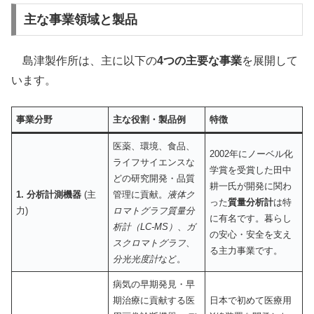
主な事業領域と製品
島津製作所は、主に以下の
4つの主要な事業
を展開して
います。
事業分野
主な役割・製品例
特徴
医薬、環境、食品、
2002年にノーベル化
ライフサイエンスな
学賞を受賞した田中
どの研究開発・品質
耕一氏が開発に関わ
1. 分析計測機器
(主
管理に貢献。
液体ク
った
質量分析計
は特
力)
ロマトグラフ質量分
に有名です。暮らし
析計（LC-MS）
、
ガ
の安心・安全を支え
スクロマトグラフ
、
る主力事業です。
分光光度計
など。
病気の早期発見・早
期治療に貢献する医
日本で初めて医療用