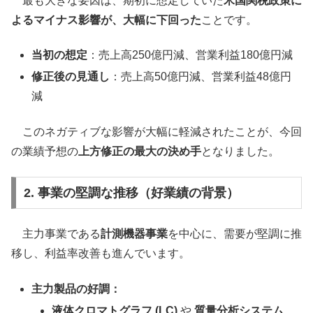
最も大きな要因は、期初に想定していた
米国関税政策に
よるマイナス影響が、大幅に下回った
ことです。
当初の想定
：売上高250億円減、営業利益180億円減
修正後の見通し
：売上高50億円減、営業利益48億円
減
このネガティブな影響が大幅に軽減されたことが、今回
の業績予想の
上方修正の最大の決め手
となりました。
2. 事業の堅調な推移（好業績の背景）
主力事業である
計測機器事業
を中心に、需要が堅調に推
移し、利益率改善も進んでいます。
主力製品の好調：
液体クロマトグラフ (LC)
や
質量分析システム