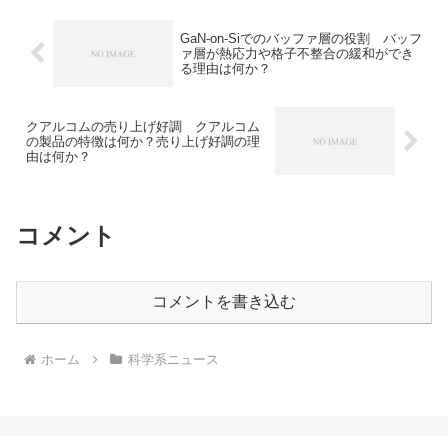
献しています。ペロブスカイト太陽電池
とは何か、どんな企業が関わっているの
GaN-on-Siでのバッファ層の役割 バッフ
かを知ることができます。
ァ層が熱応力や格子不整合の緩和ができ
る理由は何か？
クアルコムの売り上げ好調 クアルコム
の製品の特徴は何か？売り上げ好調の理
由は何か？
コメント
コメントを書き込む
ホーム
科学系ニュース