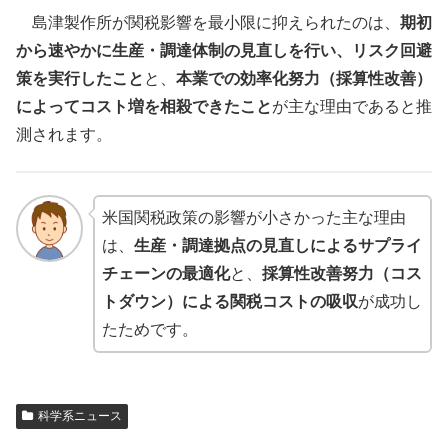
島津製作所が関税影響を最小限に抑えられたのは、
期初
から速やかに生産・調達体制の見直しを行い、リスク回避
策を実行したこと
と、
本業での効率化努力（採算性改善）
によってコスト増を相殺できたこと
が主な理由であると推
測されます。
米国関税政策の影響が小さかった主な理由
は、
生産・調達拠点の見直しによるサプライ
チェーンの最適化
と、
採算性改善努力（コス
トダウン）による関税コストの吸収
が成功し
たためです。
科学系ニュース