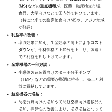
(MS)
などの
重点機種
が、医薬・臨床検査市場、
食品、大学向けなどで国内外で伸びています。
（特に北米での臨床検査向けMSや、アジア地域
が好調）
利益率の改善：
増収効果に加え、生産効率の向上による
コスト
ダウン
が、部材価格の上昇分を上回り、製造面
での利益を押し上げています。
産業機器の一部好調：
半導体製造装置向けのターボ分子ポンプ
（TMP）などの需要が堅調に推移し、売上と利
益に貢献しています。
航空機器の増益：
防衛分野向けの増加や民間航空機向け搭載品の
増加、採算性の改善により、増収増益となって