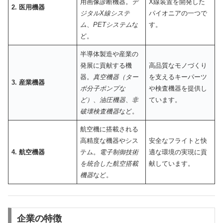
用画像診断機器。
デ
X線装置を開発した
2. 医用機器
ジタルX線システ
パイオニアの一つで
ム
、
PETシステム
な
す。
ど。
半導体製造や産業の
発展に貢献する機
高品質なモノづくり
器。
真空機器（ター
を支えるキーパーツ
3. 産業機器
ボ分子ポンプな
や検査機器を提供し
ど）
、
油圧機器
、
非
ています。
破壊検査機器
など。
航空機に搭載される
高精度な機器やシス
安全なフライトと快
4. 航空機器
テム。
電子制御技術
適な環境の実現に貢
を統合した航空搭載
献しています。
機器
など。
企業の特徴