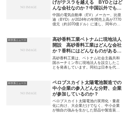
げがテスラを越える BYDとはど
ネカの対方法を知ることができます。
んな会社なのか？中国以外でも成
功しているのか？
中国の電気自動車（EV）メーカー、比亜
迪（BYD）が2024年の年間売上高が7770
億元（約1070億ドル）に達し、同年のテ
スラの売上高977億ドルを上回ったことが
ニュースになっています。これまでEV市
場でリーダー企業であったテスラも市場
高砂香料工業ベトナムに現地法人
科学系ニュース
の激化によってBYDの追いあげにあって
開設 高砂香料工業はどんな会社
います。BYDとはどんな会社なのか、テ
か？香料にはどんなものがあるの
スラとの違いがどこにあるのかを知るこ
か？
とができる記事になっています。
高砂香料工業は、ベトナム社会主義共和
国ホーチミン市に現地法人を設立したこ
とを発表しています。同社は日本を代表
する香料メーカーであり、食品・飲料、
日用品、化粧品、さらには医薬品やエレ
クトロニクスといった多様な分野向けの
ペロブスカイト太陽電池製造での
科学系ニュース
香料を扱っています。香料にはどんなも
中小企業の参入どんな分野、企業
のがあるのか、分子の構造と香りがどう
が参加しているのか？
関係しているのかを知ることができま
す。
ペロブスカイト太陽電池の実用化・量産
化に向け、大企業だけでなく、中小企業
が独自の強みを生かした部品や製造装置
の開発に参入する動きが増えています。
具体的には、材料を均一に塗る印刷・塗
布装置や、耐久性を高めるための高機能
な封止材などを開発・製造する企業が貢