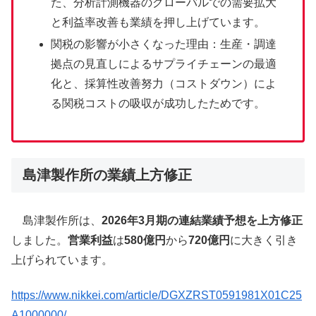
た、分析計測機器のグローバルでの需要拡大
と利益率改善も業績を押し上げています。
関税の影響が小さくなった理由：生産・調達
拠点の見直しによるサプライチェーンの最適
化と、採算性改善努力（コストダウン）によ
る関税コストの吸収が成功したためです。
島津製作所の業績上方修正
島津製作所は、
2026年3月期の連結業績予想を上方修正
しました。
営業利益
は
580億円
から
720億円
に大きく引き
上げられています。
https://www.nikkei.com/article/DGXZRST0591981X01C25
A1000000/