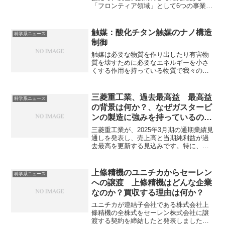
「フロンティア領域」として6つの事業分
野を特定し、投資を行うことを発表して
います。海洋ロボティクスはAI搭載の自
律型水中探査機（AUV）などを用いて、
触媒：酸化チタン触媒のナノ構造
科学系ニュース
深海での資源探査やインフラ点検を自動
制御
化する技術です。技術的に困難な部分や
応用例を知ることができます。
触媒は必要な物質を作り出したり有害物
質を壊すために必要なエネルギーを小さ
くする作用を持っている物質で我々の生
活に欠かすことができません。酸化チタ
ンはただの粒ではなく、ナノチューブや
ナノシート、ボール状など、特殊な形に
三菱重工業、過去最高益 最高益
科学系ニュース
加工するナノ構造制御も注目されていま
の背景は何か？、なぜガスタービ
す。ナノ構造制御の利点や方法を知るこ
ンの製造に強みを持っているの
とができます。
か？
三菱重工業が、2025年3月期の通期業績見
通しを発表し、売上高と当期純利益が過
去最高を更新する見込みです。特に、防
衛・航空宇宙セグメントやエネルギーシ
ステム分野での大幅に利益が向上してい
ます。最高益の背景やエネルギーシステ
上條精機のユニチカからセーレン
科学系ニュース
ム分野でなぜ三菱重工が好調を維持でき
への譲渡 上條精機はどんな企業
ているのかを知ることができます。
なのか？買収する理由は何か？
ユニチカが連結子会社である株式会社上
條精機の全株式をセーレン株式会社に譲
渡する契約を締結したと発表しました。