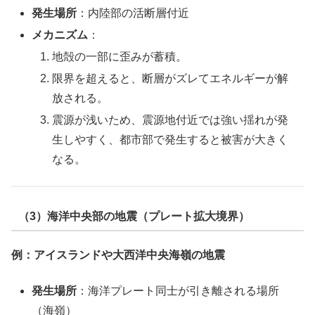
発生場所
：内陸部の活断層付近
メカニズム
：
地殻の一部に歪みが蓄積。
限界を超えると、断層がズレてエネルギーが解
放される。
震源が浅いため、震源地付近では強い揺れが発
生しやすく、都市部で発生すると被害が大きく
なる。
（3）海洋中央部の地震（プレート拡大境界）
例：アイスランドや大西洋中央海嶺の地震
発生場所
：海洋プレート同士が引き離される場所
（海嶺）