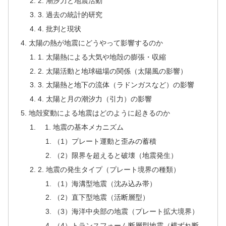
2. 潮汐力と地震活動
3. 過去の統計的研究
4. 批判と現状
太陽の熱が地震にどうやって影響するのか
1. 太陽熱による大気や地殻の膨張・収縮
2. 太陽活動と地球磁場の関係（太陽風の影響）
3. 太陽熱と地下の流体（ラドンガスなど）の影響
4. 太陽と月の潮汐力（引力）の影響
地殻変動による地震はどのように起きるのか
1. 地震の基本メカニズム
（1）プレート運動と歪みの蓄積
（2）限界を超えると破壊（地震発生）
2. 地震の発生タイプ（プレート境界の種類）
（1）海溝型地震（沈み込み帯）
（2）直下型地震（活断層型）
（3）海洋中央部の地震（プレート拡大境界）
（4）トランスフォーム断層型地震（横ずれ断