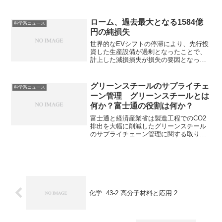
セーレンが買収を行う理由や上條精機の
強みである紡糸ノズルの製造とは何かを
知ることができます。
ローム、過去最大となる1584億
科学系ニュース
円の純損失
世界的なEVシフトの停滞により、先行投
資した生産設備が過剰となったことで、
計上した減損損失が損失の要因となって
います。想定ほど需要が増加しなかった
理由や今後の展望を知ることができま
す。
グリーンスチールのサプライチェ
科学系ニュース
ーン管理 グリーンスチールとは
何か？富士通の役割は何か？
富士通と経済産業省は製造工程でのCO2
排出を大幅に削減したグリーンスチール
のサプライチェーン管理に関する取り組
みを進めています。グリーンスチールと
は何か、サプライチェーン管理の必要性
と富士通の役割を知ることができます。
化学. 43‐2 高分子材料と応用 2