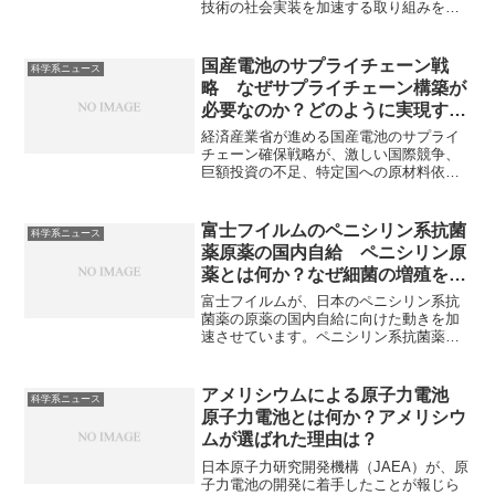
技術の社会実装を加速する取り組みを開
始しました。ネイチャーポジティブ技術
の一つである生態系モニタリング技術も
産総研が社会実装を目指す分野の一つで
国産電池のサプライチェーン戦
科学系ニュース
す。：特定の生態系の生物多様性や環境
略 なぜサプライチェーン構築が
の状態や、その変化を継続的かつ定期的
必要なのか？どのように実現する
に把握・記録するための技術である生態
のか？
系モニタリング技術にはどのようなもの
経済産業省が進める国産電池のサプライ
があるのかを知ることができます。
チェーン確保戦略が、激しい国際競争、
巨額投資の不足、特定国への原材料依
存、次世代電池の実用化遅れなどの重要
な課題に直面しています。国産電池のサ
プライチェーン確保が必要な理由や様々
富士フイルムのペニシリン系抗菌
科学系ニュース
な課題にどう取り組んでいくのかを知る
薬原薬の国内自給 ペニシリン原
ことができます。
薬とは何か？なぜ細菌の増殖を抑
える作用を持つのか？
富士フイルムが、日本のペニシリン系抗
菌薬の原薬の国内自給に向けた動きを加
速させています。ペニシリン系抗菌薬の
原薬は海外からの輸入に大きく依存する
構造が確立しましたが、近年、国内自給
の必要性が再認識されるに至っていま
アメリシウムによる原子力電池
科学系ニュース
す。ペニシリンが細菌の増殖を防ぐ理由
原子力電池とは何か？アメリシウ
を知ることができます。
ムが選ばれた理由は？
日本原子力研究開発機構（JAEA）が、原
子力電池の開発に着手したことが報じら