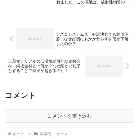
れました。この電池は、放射性物質のア
メリシウム241を熱源として利用し、半永
久的に電力を供給することを目指してい
ます。原子力電池とは何か？アメリシウ
ムが選ばれた理由は？熱が電気に変わる
仕組みについて知ることができます。
シスコシステムズ、好調決算でも株価下
落 なぜ好調にもかかわらず株価が下落
したのか？
三菱マテリアルの低温焼結可能な銅接合
材 銅接合材とは何か？なぜ細かい粒子
とすることで焼結が起きるのか？
コメント
コメントを書き込む
ホーム
科学系ニュース