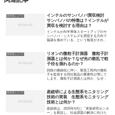
インテルのサンバノバ買収検討
科学系ニュース
サンバノバの特徴は？インテルが
買収を検討する理由は？
インテルがAI半導体スタートアップのサ
ンバノバ・システムズを買収する方向で
協議を進めている、という報道がされて
います。サンバノバはAI処理に特化した
独自のデータフロー型AIチップ、RDUに
強みをもつスタートアップです。RDUの
リオンの微粒子計測器 微粒子計
科学系ニュース
特徴やインテルが買収を検討する理由を
測器とは何か？なぜ光の散乱で粒
知ることができます。
子径を測れるのか？
回路の微細化に伴い、製造工程内の微粒
子を監視する同社製品の重要性が増して
します。微粒子計測器とは何か、なぜ補
聴器大手の同社が微粒子計測器を手掛け
ているのかを知ることができます。
産総研による生態系モニタリング
科学系ニュース
技術の実装 生態系モニタリング
技術とは何か？
産総研は、2025年4月に「実装研究センタ
ー」を新設し、社会課題の解決に向けた