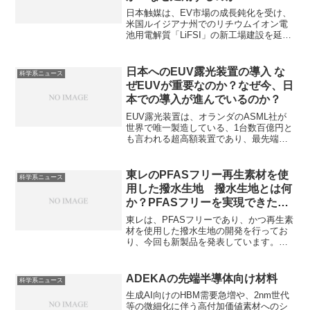
日本触媒は、EV市場の成長鈍化を受け、
米国ルイジアナ州でのリチウムイオン電
池用電解質「LiFSI」の新工場建設を延期
しました。LiFSIとは何かやなぜEVに必
要なのかを知ることができます。
日本へのEUV露光装置の導入 な
科学系ニュース
ぜEUVが重要なのか？なぜ今、日
本での導入が進んでいるのか？
EUV露光装置は、オランダのASML社が
世界で唯一製造している、1台数百億円と
も言われる超高額装置であり、最先端
（5nm以下）のロジック半導体の製造に
欠かすことはできません。なぜEUVが必
須なのか、日本に導入し始められている
東レのPFASフリー再生素材を使
科学系ニュース
のかを知ることができます。
用した撥水生地 撥水生地とは何
か？PFASフリーを実現できた理
由は何か？
東レは、PFASフリーであり、かつ再生素
材を使用した撥水生地の開発を行ってお
り、今回も新製品を発表しています。撥
水生地の仕組みやPFASフリーを実現でき
た理由、どのように繊維で凹凸を作成す
るのかを知ることができます。
ADEKAの先端半導体向け材料
科学系ニュース
生成AI向けのHBM需要急増や、2nm世代
等の微細化に伴う高付加価値素材へのシ