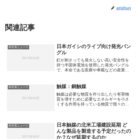
anshun
関連記事
日本ガイシのライブ向け発光バン
科学系ニュース
グル
釘が刺さっても発火しない高い安全性を
持つ半固体電池を使用した発光バングル
で、本命である医療や車載などの産業市
場へ売り込むための実績作りが狙いで
す。なぜ高い出力を実現できたのか知る
ことができます。
触媒：銅触媒
科学系ニュース
触媒は必要な物質を作り出したり有害物
質を壊すために必要なエネルギーを小さ
くする作用を持っている物質で我々の生
活に欠かすことができません。光銅触媒
は、光エネルギーを利用して化学反応を
促進させる光触媒の一種で環境負荷が低
く持続可能な次世代の触媒材料として、
日本触媒の北米工場建設延期 ど
科学系ニュース
医薬合成やエネルギー分野で研究が進ん
んな製品を製造する予定だったの
でいます。なぜ銅が光触媒となるのか知
か？なぜ延期するのか
ることができます。