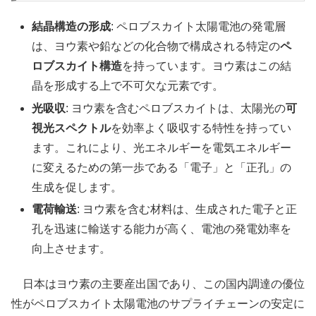
結晶構造の形成
: ペロブスカイト太陽電池の発電層
は、ヨウ素や鉛などの化合物で構成される特定の
ペ
ロブスカイト構造
を持っています。ヨウ素はこの結
晶を形成する上で不可欠な元素です。
光吸収
: ヨウ素を含むペロブスカイトは、太陽光の
可
視光スペクトル
を効率よく吸収する特性を持ってい
ます。これにより、光エネルギーを電気エネルギー
に変えるための第一歩である「電子」と「正孔」の
生成を促します。
電荷輸送
: ヨウ素を含む材料は、生成された電子と正
孔を迅速に輸送する能力が高く、電池の発電効率を
向上させます。
日本はヨウ素の主要産出国であり、この国内調達の優位
性がペロブスカイト太陽電池のサプライチェーンの安定に