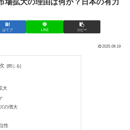
市場拡大の理由は何か？日本の有力
はてブ
LINE
コピー
2025.08.19
次
拡大
か
ズの増大
位性