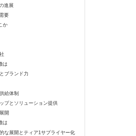
の進展
需要
こか
会社
徴は
アとブランド力
・供給体制
ナップとソリューション提供
の展開
徴は
極的な展開とティア1サプライヤー化