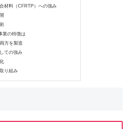
複合材料（CFRTP）への強み
展開
技術
事業の特徴は
の両方を製造
としての強み
強化
の取り組み