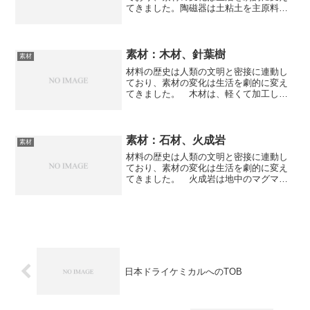
てきました。陶磁器は土粘土を主原料と
して成形し、高温で焼成して作られる
「やきもの」の総称です。 陶器と磁気の
違いやそれぞれの特性がどのようにして
生み出されているのかを知ることができ
素材：木材、針葉樹
素材
ます。
材料の歴史は人類の文明と密接に連動し
ており、素材の変化は生活を劇的に変え
てきました。 木材は、軽くて加工しや
すい建築向きの「針葉樹」（スギ・ヒノ
キ等）と、硬く木目が美しいため家具に
適した「広葉樹」（オーク・ウォールナ
ット等）に大別されます。針葉樹の特徴
素材：石材、火成岩
素材
や使い分けを知ることができます。
材料の歴史は人類の文明と密接に連動し
ており、素材の変化は生活を劇的に変え
てきました。 火成岩は地中のマグマが
冷却・固化したもので、建築資材として
最も一般的です。どのような種類がある
のかやその特徴を知ることができます。
日本ドライケミカルへのTOB