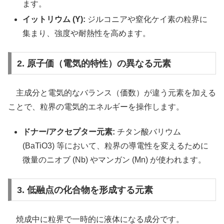
ます。
イットリウム (Y):
ジルコニアや窒化ケイ素の粒界に
集まり、強度や耐熱性を高めます。
2. 原子価（電気的特性）の異なる元素
主成分と電気的なバランス（価数）が違う元素を加える
ことで、粒界の電気的エネルギーを操作します。
ドナー/アクセプター元素:
チタン酸バリウム
(BaTiO3) 等において、粒界の導電性を変えるために
微量のニオブ (Nb) やマンガン (Mn) が使われます。
3. 低融点の化合物を形成する元素
焼成中に粒界で一時的に液体になる成分です。