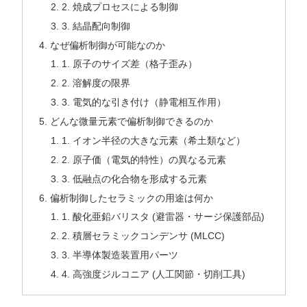
2. 焼成プロセスによる制御
3. 結晶配向制御
なぜ偏析制御が可能なのか
1. 原子のサイズ差（格子歪み）
2. 溶解度の限界
3. 電気的な引き付け（静電相互作用）
どんな微量元素で偏析制御できるのか
1. イオン半径の大きな元素（希土類など）
2. 原子価（電気的特性）の異なる元素
3. 低融点の化合物を形成する元素
偏析制御したセラミックの用途は何か
1. 酸化亜鉛バリスタ (避雷器・サージ保護部品)
2. 積層セラミックコンデンサ (MLCC)
3. 半導体製造装置用パーツ
4. 高強度ジルコニア (人工関節・切削工具)