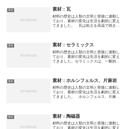
素材：瓦
素材
材料の歴史は人類の文明と密接に連動し
ており、素材の変化は生活を劇的に変え
てきました。 瓦は粘土を高温で焼き固
めた屋根材です。50〜100年という長寿命
が最大の特徴で、耐火性・防音性に優れ
ています。レンガとの違いや釉薬とは何
かやその仕組みを知ることができます。
素材：セラミックス
素材
材料の歴史は人類の文明と密接に連動し
ており、素材の変化は生活を劇的に変え
てきました。セラミックスは、一般的に
非金属の無機材料を加熱処理（焼成）し
て作られた固体材料の総称です。特に化
学組成や製造工程を精密に制御したファ
インセラミックスは半導体や宇宙産業な
素材：ホルンフェルス、片麻岩
素材
どの最先端分野で不可欠な素材となって
材料の歴史は人類の文明と密接に連動し
います。セラミックの特性やファインセ
ており、素材の変化は生活を劇的に変え
ラミックスの製造方法を知ることができ
てきました。 ホルンフェルス、片麻岩
ます。
は変成岩の一種で、どちらも非常に優れ
た硬さを持つ石素材です。それぞれの特
徴や使用用途は何かなどを知ることがで
きます。
素材：陶磁器
素材
材料の歴史は人類の文明と密接に連動し
ており、素材の変化は生活を劇的に変え