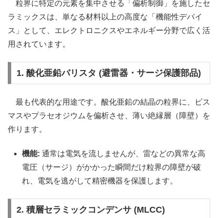
粒界に特定の元素を集中させる「偏析制御」を施したセ
ラミックスは、単なる材料以上の高度な「機能性デバイ
ス」として、エレクトロニクスやエネルギー分野で広く活
用されています。
1. 酸化亜鉛バリスタ (避雷器・サージ保護部品)
最も代表的な用途です。酸化亜鉛の結晶の粒界に、ビス
マスやプラセオジウムを偏析させ、薄い絶縁層（障壁）を
作ります。
機能:
通常は電気を流しませんが、雷などの異常な高
電圧（サージ）がかかった瞬間だけ粒界の障壁が破
れ、電気を逃がして精密機器を保護します。
2. 積層セラミックコンデンサ (MLCC)