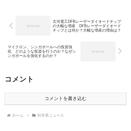
の生産を検討しているという報道があり
ます。 4ナノメートル半導体を検討する
理由や製造工程における難しさを知るこ
とができます。
古河電工DFBレーザーダイオードチップ
の大幅な増産 DFBレーザーダイオード
チップとは何か？大幅な増産の理由は？
マイクロン、シンガポールへの投資強
化 どのような投資を行うのか？なぜシ
ンガポールを強化するのか？
コメント
コメントを書き込む
ホーム
科学系ニュース