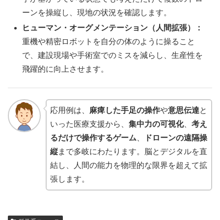
ーンを操縦し、現地の状況を確認します。
ヒューマン・オーグメンテーション（人間拡張）：
重機や精密ロボットを自分の体のように操ること
で、建設現場や手術室でのミスを減らし、生産性を
飛躍的に向上させます。
応用例は、
麻痺した手足の操作
や
意思伝達
と
いった医療支援から、
集中力の可視化
、
考え
るだけで操作するゲーム
、
ドローンの遠隔操
縦
まで多岐にわたります。脳とデジタルを直
結し、人間の能力を物理的な限界を超えて拡
張します。