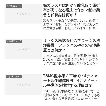
差フィルムとは偏光状態を制御するため
の特殊な光学フィルムで、偏光の位相を
鉛ガラスとは何か？酸化鉛で屈折
科学系ニュース
ずらすことで、視野角や色再現性を向上
率が高くなる理由は何か？鉛の懸
させることができます。視覚野とは何
念と代替品は何か？
か、どのような物質が位相差フィルムに
利用されてるのかを知ることができま
窓ガラスや瓶などの包装、スマホのディ
す。
スプレイ基板、光ファイバーなどガラス
の用途は多岐にわたっています。鉛ガラ
スは二酸化ケイ素に酸化鉛PbOを添加し
たガラスで、屈折率が高く、美しい輝き
を持つX線などの放射線を遮蔽できるとい
リックス株式会社のフラックス洗
科学系ニュース
った特徴を持っています。鉛の役割やそ
浄装置 フラックスやその洗浄装
の理由。鉛の代替について知ることがで
置とは何か？
きます。
リックス株式会社は、近年実用化が進む
2.5次元・3次元実装技術に対応したフラ
ックス洗浄装置を開発していることを発
表しました。フラックスははんだ付けを
助ける補助薬品ですが、残渣によるショ
ートや腐食を防ぐためにも洗浄する必要
TSMC熊本第２工場での4ナノメ
科学系ニュース
があります。フラックスとは何か、洗浄
ートル半導体検討 4ナノメート
装置に必要な性能は何かを知ることがで
ル半導体を検討する理由は？
きます。
TSMCが、熊本県の第2工場において、当
初計画されていた6ナノメートルよりもさ
らに先端的な回路線幅である4ナノメート
ルの半導体、特にAI（人工知能）半導体