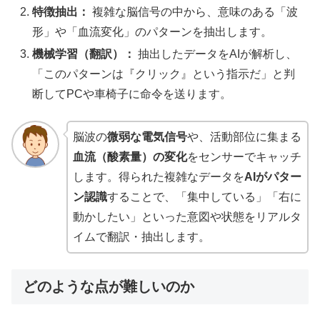
特徴抽出：
複雑な脳信号の中から、意味のある「波
形」や「血流変化」のパターンを抽出します。
機械学習（翻訳）：
抽出したデータをAIが解析し、
「このパターンは『クリック』という指示だ」と判
断してPCや車椅子に命令を送ります。
脳波の
微弱な電気信号
や、活動部位に集まる
血流（酸素量）の変化
をセンサーでキャッチ
します。得られた複雑なデータを
AIがパター
ン認識
することで、「集中している」「右に
動かしたい」といった意図や状態をリアルタ
イムで翻訳・抽出します。
どのような点が難しいのか