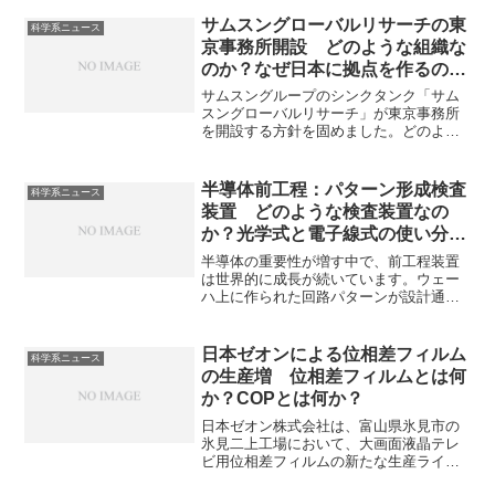
サムスングローバルリサーチの東
科学系ニュース
京事務所開設 どのような組織な
のか？なぜ日本に拠点を作るの
か？
サムスングループのシンクタンク「サム
スングローバルリサーチ」が東京事務所
を開設する方針を固めました。どのよう
な研究を行うのかやなぜ日本に進出する
のかを知ることができます。
半導体前工程：パターン形成検査
科学系ニュース
装置 どのような検査装置なの
か？光学式と電子線式の使い分け
は？
半導体の重要性が増す中で、前工程装置
は世界的に成長が続いています。ウェー
ハ上に作られた回路パターンが設計通り
か検査するための装置であるパターン形
成検査装置は欠陥早期発見で歩留まりを
高め、品質を保証する重要な装置です。
日本ゼオンによる位相差フィルム
科学系ニュース
どのように検査を行うのか、どのような
の生産増 位相差フィルムとは何
種類があるのかを知ることができます。
か？COPとは何か？
日本ゼオン株式会社は、富山県氷見市の
氷見二上工場において、大画面液晶テレ
ビ用位相差フィルムの新たな生産ライン
を増設することを発表しています。位相