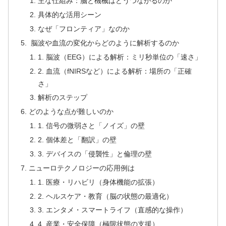
主な仕組み：脳と機械はどうつながるのか
具体的な活用シーン
なぜ「フロンティア」なのか
脳波や血流の変化からどのように解析するのか
1. 脳波（EEG）による解析：ミリ秒単位の「速さ」
2. 血流（fNIRSなど）による解析：場所の「正確
さ」
解析のステップ
どのような点が難しいのか
1. 信号の微弱さと「ノイズ」の壁
2. 個体差と「翻訳」の壁
3. デバイスの「侵襲性」と倫理の壁
ニューロテクノロジーの応用例は
1. 医療・リハビリ（身体機能の拡張）
2. ヘルスケア・教育（脳の状態の最適化）
3. エンタメ・スマートライフ（直感的な操作）
4. 産業・安全保障（極限状態の支援）