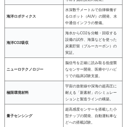
水深数千メートルで自律稼働す
海洋ロボティクス
るロボット（AUV）の開発、水
中通信インフラの整備。
海水からCO2を分離・回収する
設備の試作、海藻などを使った
海洋CO2吸収
炭素貯留（ブルーカーボン）の
実証。
脳信号を正確に読み取る低侵襲
ニューロテクノロジー
なセンサー開発、医療やリハビ
リでの臨床試験支援。
宇宙の放射線や深海の超高圧に
極限環境材料
耐える「新素材」のシミュレー
ションと製造ラインの構築。
超高感度センサーを搭載した小
量子センシング
型チップの開発、自動運転車な
どへの搭載試験。