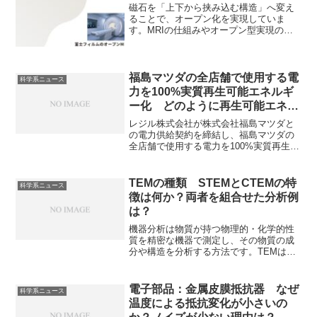
磁石を「上下から挟み込む構造」へ変え
ることで、オープン化を実現していま
す。MRIの仕組みやオープン型実現の方
法を知ることができます。
福島マツダの全店舗で使用する電
科学系ニュース
力を100%実質再生可能エネルギ
ー化 どのように再生可能エネル
ギー化を図ったのか？非化石証書
レジル株式会社が株式会社福島マツダと
とは何か？
の電力供給契約を締結し、福島マツダの
全店舗で使用する電力を100%実質再生可
能エネルギー化したと発表しました。非
化石証書を活用して実質的に再生可能エ
ネルギー100%である電力を利用すること
TEMの種類 STEMとCTEMの特
科学系ニュース
で、再生可能エネルギー化を達成してい
徴は何か？両者を組合せた分析例
ます。レジルの業務内容、非化石証書と
は？
は何かを知ることができます。
機器分析は物質が持つ物理的・化学的性
質を精密な機器で測定し、その物質の成
分や構造を分析する方法です。TEMは、
観察の目的や手法、加速電圧の強さによ
って、いくつかの種類や「モード」に分
類されます。代表的なSTEMとCTEMの特
電子部品：金属皮膜抵抗器 なぜ
科学系ニュース
徴と両者を組み合わせた分析例を知るこ
温度による抵抗変化が小さいの
とができます。