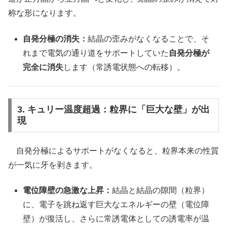
称な形になります。
自発分極の消失：
結晶の歪みがなくなることで、そ
れまで電気の通り道をサポートしていた
自発分極が
完全に消失
します（常誘電状態への転移）。
3. キュリー温度超過：粒界に「巨大な壁」が出
現
自発分極によるサポートがなくなると、粒界本来の性質
が一気に牙を剥きます。
電位障壁の急激な上昇：
結晶と結晶の隙間（粒界）
に、電子を跳ね返す巨大なエネルギーの壁（電位障
壁）が復活し、さらに常誘電体としての誘電率が温