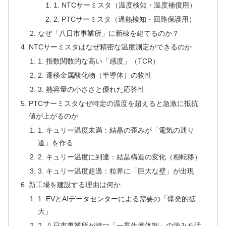
1. NTCサーミスタ（温度検知・温度補償用）
2. PTCサーミスタ（過熱検知・回路保護用）
なぜ「八日市事業所」に新棟を建てるのか？
NTCサーミスタはなぜ精密な温度測定ができるのか
1. 指数関数的な高い「感度」（TCR）
2. 遷移金属酸化物（半導体）の物性
3. 熱容量の小ささと優れた応答性
PTCサーミスタなぜ特定の温度を超えると急激に抵抗
値が上がるのか
1. キュリー温度未満：結晶の歪みが「電気の通り
道」を作る
2. キュリー温度に到達：結晶構造の変化（相転移）
3. キュリー温度超過：粒界に「巨大な壁」が出現
新工場を建設する理由は何か
1. EVとAIデータセンターによる需要の「爆発的拡
大」
2. 八日市事業所が持つ「一貫生産体制」の強みを活