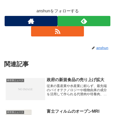
anshunをフォローする
anshun
関連記事
政府の新規食品の売り上げ拡大
科学系ニュース
従来の畜産業や水産業に頼らず、最先端
のバイオテクノロジーや植物由来の成分
を活用して作られる代替肉や培養肉、精
密発酵などに力を入れ、売り上げ拡大目
標を立てています。新規食品の種類や課
題を知ることができます。
富士フィルムのオープンMRI
科学系ニュース