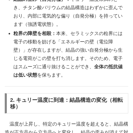
き、チタン酸バリウムの結晶構造はわずかに歪んで
おり、内部に電気的な偏り（自発分極）を持ってい
ます（強誘電状態）。
粒界の障壁を相殺：
本来、セラミックスの粒界には
電子の移動を妨げる「エネルギーの壁（電位障
壁）」が存在しますが、結晶の強い自発分極から生
じる電荷がこの壁を打ち消します。そのため、電子
はスムーズに通り抜けることができ、
全体の抵抗値
は低い状態
を保ちます。
2. キュリー温度に到達：結晶構造の変化（相転
移）
温度が上昇し、特定のキュリー温度を超えると、結晶構
造が正方晶から立方晶へと変化し、結晶の歪みが消えて対