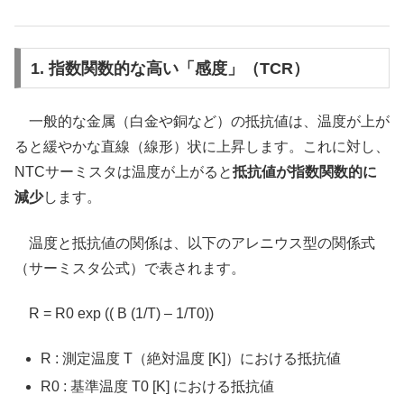
1. 指数関数的な高い「感度」（TCR）
一般的な金属（白金や銅など）の抵抗値は、温度が上が
ると緩やかな直線（線形）状に上昇します。これに対し、
NTCサーミスタは温度が上がると
抵抗値が指数関数的に
減少
します。
温度と抵抗値の関係は、以下のアレニウス型の関係式
（サーミスタ公式）で表されます。
R = R0 exp (( B (1/T) – 1/T0))
R : 測定温度 T（絶対温度 [K]）における抵抗値
R0 : 基準温度 T0 [K] における抵抗値