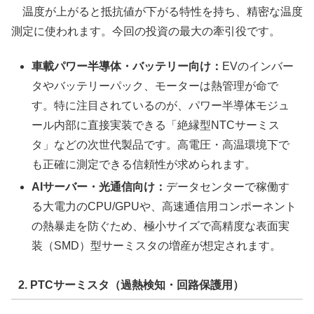
温度が上がると抵抗値が下がる特性を持ち、精密な温度
測定に使われます。今回の投資の最大の牽引役です。
車載パワー半導体・バッテリー向け：
EVのインバー
タやバッテリーパック、モーターは熱管理が命で
す。特に注目されているのが、パワー半導体モジュ
ール内部に直接実装できる「絶縁型NTCサーミス
タ」などの次世代製品です。高電圧・高温環境下で
も正確に測定できる信頼性が求められます。
AIサーバー・光通信向け：
データセンターで稼働す
る大電力のCPU/GPUや、高速通信用コンポーネント
の熱暴走を防ぐため、極小サイズで高精度な表面実
装（SMD）型サーミスタの増産が想定されます。
2. PTCサーミスタ（過熱検知・回路保護用）