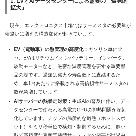
1. EVとAIデータセンターによる需要の「爆発的
拡大」
現在、エレクトロニクス市場ではサーミスタの必要量が
桁違いに増える構造変化が起きています。
EV（電動車）の熱管理の高度化：
ガソリン車に比
べ、EVはリチウムイオンバッテリー、インバータ、
駆動モーターなど、厳密な温度管理を要する重要部
品の塊です。過熱は発火や寿命低下に直結するた
め、車1台あたりに搭載される高信頼性サーミスタの
数が急増しています。
AIサーバーの熱暴走対策：
生成AIの普及に伴い、デー
タセンターで使われる高電力GPUの排熱問題が深刻
化しています。チップの局所的な過熱（ホットスポ
ット）をミリ秒単位で検知・制御するために、超小
型で高精度な表面実装型サーミスタの需要が世界中