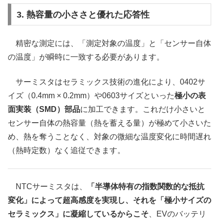
3. 熱容量の小ささと優れた応答性
精密な測定には、「測定対象の温度」と「センサー自体
の温度」が瞬時に一致する必要があります。
サーミスタはセラミックス技術の進化により、0402サ
イズ（0.4mm × 0.2mm）や0603サイズといった
極小の表
面実装（SMD）部品
に加工できます。これだけ小さいと
センサー自体の熱容量（熱を蓄える量）が極めて小さいた
め、熱を奪うことなく、対象の微細な温度変化に時間遅れ
（熱時定数）なく追従できます。
NTCサーミスタは、
「半導体特有の指数関数的な抵抗
変化」によって超高感度を実現し、それを「極小サイズの
セラミックス」に凝縮しているからこそ
、EVのバッテリ