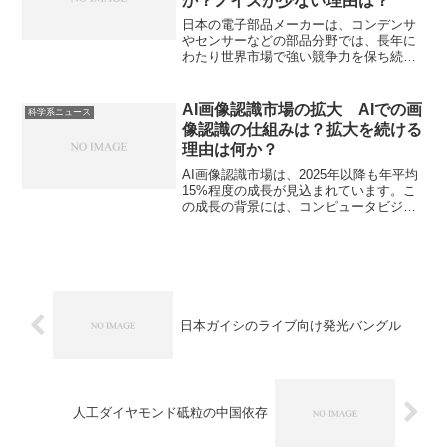
か？ノイズが少ない理由は？
日本の電子部品メーカーは、コンデンサ
やセンサーなどの部品分野では、長年に
わたり世界市場で強い競争力を保ち続け
ています。金属皮膜抵抗器はニッケルク
ロム合金などの金属の薄い膜を抵抗体と
した電子部品で炭素皮膜抵抗器よりも高
AI画像認識市場の拡大 AIでの画
科学系ニュース
精度で安定しており、温度変化による抵
像認識の仕組みは？拡大を続ける
抗値の変動が少ないのが特徴です。温度
理由は何か？
による抵抗変化が小さい理由やノイズが
少ない理由を知ることができます。
AI画像認識市場は、2025年以降も年平均
15%程度の成長が見込まれています。こ
の成長の背景には、コンピュータビジョ
ン技術の進化と、様々な産業での実用化
が背景にあります。画像認識の仕組みや
どのような用途があるのかを知ることが
できます。
日本ガイシのライブ向け発光バングル
人工ダイヤモンド砥粒の中国依存