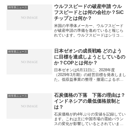
電源回路での需要が拡大しています。イ
ンダクターの仕組みや重要性を知ること
ウルフスピードの破産申請 ウル
科学系ニュース
ができます。
フスピードとは何の会社か？SiC
チップとは何か？
米国の半導体メーカー、ウルフスピード
が破産申請の準備を進めていると報じら
れています。ウルフスピードはシリコン
カーバイド（SiC）チップの製造で知られ
ていましたが、成長の激化で財政面の悪
化がみられています。シリコンカーバイ
日本ゼオンの成長戦略 どのよう
科学系ニュース
ドとはなにか、競争激化の背景は何か知
に目標を達成しようとしているの
ることができます。
か？COPとは何か？
日本ゼオンは6月11日に、2028年度
（2029年3月期）の経営目標を発表しまし
た。低収益事業の整理・撤退によるポー
トフォリオの組み換えと、モビリティ、
医療・ライフサイエンス、情報通信、GX
の成長4分野への注力で、収益性向上を図
石炭価格の下落 下落の理由は？
科学系ニュース
るとしています。主力事業として位置づ
インドネシアの最低価格規制と
けるCOPとは何か、なぜCOPが重要にな
は？
るのかを知ることができます。
石炭価格が約4年ぶりの安値を記録してい
ます。​これは主に中国市場の需給バラン
スの変化が影響しているとされていま
す。産業での需要の減少や冬が温暖であ