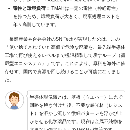
毒性と環境負荷：
TMAHは一定の毒性（神経毒性）
を持つため、環境負荷が大きく、廃棄処理コストも
年々高騰しています。
長瀬産業や合弁会社のSN Techが実現したのは、この
「使い捨てされていた高価で危険な廃液を、最先端半導体
工場で再び使えるレベルまで極限精製して戻すループ（循
環型エコシステム）」です。これにより、原料を海外に依
存せず、国内で資源を回し続けることが可能になりまし
た。
半導体現像液とは、基板（ウエハー）に光で
回路を焼き付けた後、不要な感光材（レジス
ト）を溶かし流して微細パターンを浮かび上
がらせる化学薬品です。現在は金属不純物を
含まない強アルカリのTMAHが主流です。