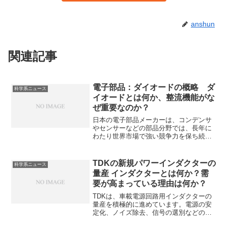
anshun
関連記事
電子部品：ダイオードの概略 ダ
科学系ニュース
イオードとは何か、整流機能がな
ぜ重要なのか？
日本の電子部品メーカーは、コンデンサ
やセンサーなどの部品分野では、長年に
わたり世界市場で強い競争力を保ち続け
ています。ダイオードは電流を一方向に
だけ流し、逆方向には通さない「整流作
用」を持つ半導体素子です。整流作用を
TDKの新規パワーインダクターの
科学系ニュース
持つ理由やその重要性を知ることができ
量産 インダクターとは何か？需
ます。
要が高まっている理由は何か？
TDKは、車載電源回路用インダクターの
量産を積極的に進めています。電源の安
定化、ノイズ除去、信号の選別などのた
めに用いられるインダクターは特に車載