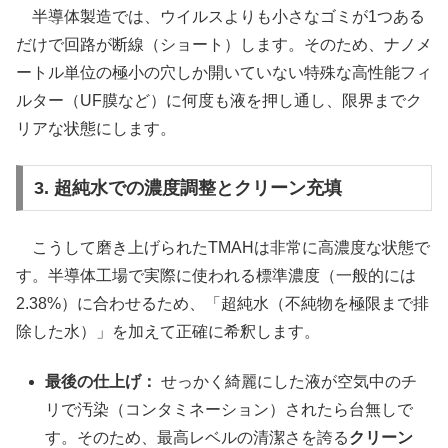
半導体製造では、ウイルスよりも小さなゴミが1つある
だけで回路が断線（ショート）します。そのため、ナノメ
ートル単位の極小の穴しか開いていない特殊な高性能フィ
ルター（UF膜など）に何度も液を押し通し、限界までク
リアな状態にします。
3. 超純水での濃度調整とクリーン充填
こうして磨き上げられたTMAHは非常に高濃度な状態で
す。半導体工場で実際に使われる標準濃度（一般的には
2.38%）に合わせるため、「超純水（不純物を極限まで排
除した水）」を加えて正確に希釈します。
最後の仕上げ：
せっかく綺麗にした液が空気中のチ
リで汚染（コンタミネーション）されたら台無しで
す。そのため、最高レベルの清潔さを誇る
クリーン