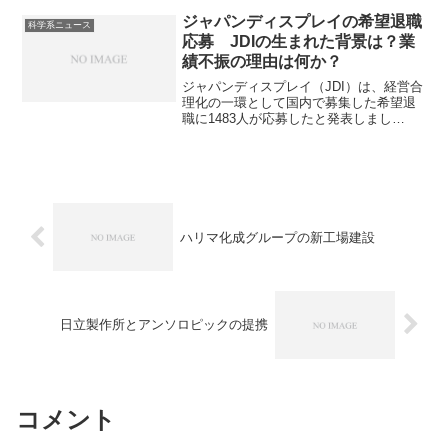
ったことでの在庫増加によって輸入量が
減少しています。中国の需要減少の背景
ジャパンディスプレイの希望退職
科学系ニュース
や輸出国であるインドネシアの最低価格
応募 JDIの生まれた背景は？業
規制とは何かを知ることができます。
績不振の理由は何か？
ジャパンディスプレイ（JDI）は、経営合
理化の一環として国内で募集した希望退
職に1483人が応募したと発表しまし
た。 JDIはソニー、東芝、日立製作所の
液晶パネル事業を統合して2012年に設立
された日本のディスプレイメーカーです
が、近年はスマートフォン向けパネル市
場の競争激化と、技術の潮流が液晶から
有機ELへと移行したことで厳しい状況と
なっています。JDI設立背景や今後の見通
ハリマ化成グループの新工場建設
しを知ることができます。
日立製作所とアンソロピックの提携
コメント