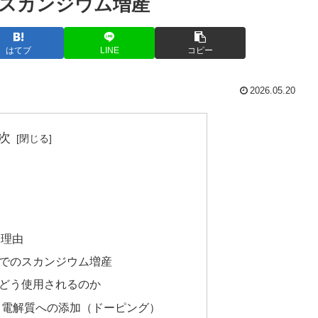
スカンジウム増産
はてブ
LINE
コピー
2026.05.20
次
由
る理由
でのスカンジウム増産
どう使用されるのか
か：電解質への添加（ドーピング）