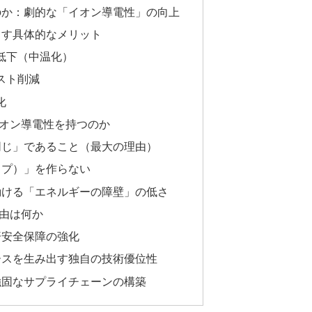
なのか：劇的な「イオン導電性」の向上
たらす具体的なメリット
低下（中温化）
スト削減
化
オン導電性を持つのか
ぼ同じ」であること（最大の理由）
ップ）」を作らない
に動ける「エネルギーの障壁」の低さ
由は何か
済安全保障の強化
アースを生み出す独自の技術優位性
た強固なサプライチェーンの構築