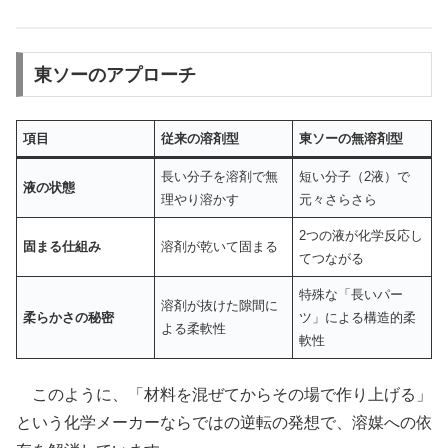
東ソーのアプローチ
項目
従来の溶剤型
東ソーの無溶剤型
長い分子を溶剤で無
短い分子（2液）で
液の状態
理やり溶かす
元々さらさら
2つの液が化学反応し
固まる仕組み
溶剤が乾いて固まる
てつながる
特殊な「長いパー
溶剤が抜けた隙間に
柔らかさの秘密
ツ」による構造的柔
よる柔軟性
軟性
このように、「材料を混ぜてからその場で作り上げる」
という化学メーカーならではの逆転の発想で、溶媒への依