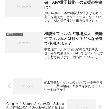
ーは在庫が5月末までしか持たないと懸念
破 AIや量子技術への支援の中身
しています。レアアースにはどんな金属
は？
があるのか、どのように利用されている
のかを知ることができます。
2025年度の日本の科学技術予算が初めて5
兆円を超えたことがニュースになってい
ます。AIと量子技術も重点分野として捉
えられており、多くの支援がなされてい
ます。支援の先やその内容がどのような
ものか知ることができます。
機能性フィルムの市場拡大 機能
科学系ニュース
性フィルムとは何か？どんな分野
で使用される？
機能性フィルム市場は堅調な成長を見
せ、年平均成長率（CAGR）は7.75%とす
る予想もあります。機能性フィルムとは
ただの透明なフィルムではなく、様々な
機能を有するフィルムのことで、広い分
野での応用が検討されています。機能性
フィルムにはどんな種類があるのか、光
学機能フィルムとは何かなどを知ること
ができます。
富士電機とボッシュのSiCパワー半導体モ
ジュール共同開発 互換性を持たせるメ
リットは何か？
GoogleからSakana AIへの出資 Sakana
AIの特徴は何か？Googleが出資する理由