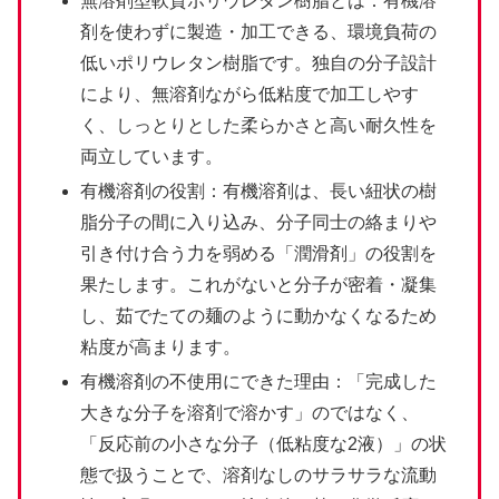
無溶剤型軟質ポリウレタン樹脂とは：有機溶
剤を使わずに製造・加工できる、環境負荷の
低いポリウレタン樹脂です。独自の分子設計
により、無溶剤ながら低粘度で加工しやす
く、しっとりとした柔らかさと高い耐久性を
両立しています。
有機溶剤の役割：有機溶剤は、長い紐状の樹
脂分子の間に入り込み、分子同士の絡まりや
引き付け合う力を弱める「潤滑剤」の役割を
果たします。これがないと分子が密着・凝集
し、茹でたての麺のように動かなくなるため
粘度が高まります。
有機溶剤の不使用にできた理由：「完成した
大きな分子を溶剤で溶かす」のではなく、
「反応前の小さな分子（低粘度な2液）」の状
態で扱うことで、溶剤なしのサラサラな流動