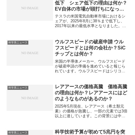
ーザーでの露光機に求められるものが何
低下 シェア低下の理由は何か？
か知ることができます。
EV自体の市場が頭打ちになって
いる理由は？
テスラの米国電気自動車市場におけるシ
ェアが、2025年8月に38％まで低下し、
2017年以来の最低水準となりました。シ
ェア低下の背景には、競合他社の台頭と
製品ラインナップの多様化、EV全体の需
要減速などが挙げられます。どのような
ウルフスピードの破産申請 ウル
科学系ニュース
競合がいるのか、EV全体の需要減速の理
フスピードとは何の会社か？SiC
由は何かを知ることができます。
チップとは何か？
米国の半導体メーカー、ウルフスピード
が破産申請の準備を進めていると報じら
れています。ウルフスピードはシリコン
カーバイド（SiC）チップの製造で知られ
ていましたが、成長の激化で財政面の悪
化がみられています。シリコンカーバイ
レアアースの価格高騰 価格高騰
科学系ニュース
ドとはなにか、競争激化の背景は何か知
の理由は何か？レアアースにはど
ることができます。
のようなものがあるのか？
2025年5月現在、レアアース（希土類元
素）の価格が急騰し、一部の元素では3倍
以上に達しています。この背景には中国
による輸出規制の強化があり、ジスプロ
シウムなどはEVモーターの永久磁石に不
可欠であり、テスラなどの自動車メーカ
科学技術予算が初めて5兆円を突
科学系ニュース