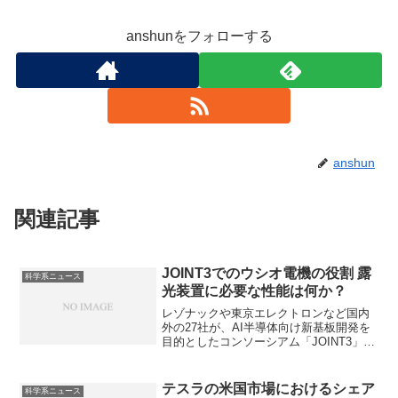
anshunをフォローする
anshun
関連記事
JOINT3でのウシオ電機の役割 露
科学系ニュース
光装置に必要な性能は何か？
レゾナックや東京エレクトロンなど国内
外の27社が、AI半導体向け新基板開発を
目的としたコンソーシアム「JOINT3」を
設立しました。ウシオ電機は露光装置の
リーディングカンパニーとして参加して
います。パネルレベルの有機インターポ
テスラの米国市場におけるシェア
科学系ニュース