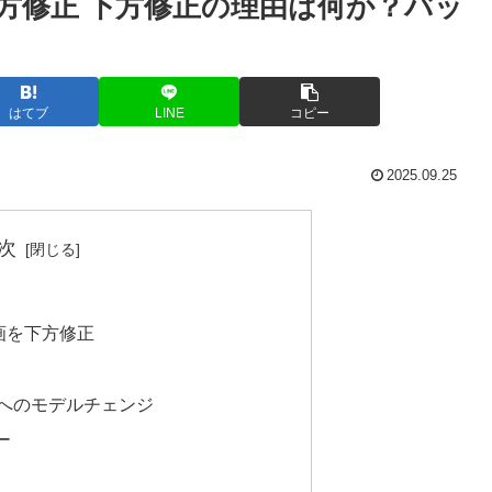
方修正 下方修正の理由は何か？バッ
はてブ
LINE
コピー
2025.09.25
次
画を下方修正
UVへのモデルチェンジ
ー