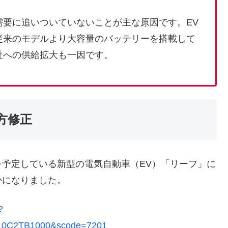
需要に追いついていないことが主な原因です。EV
従来のモデルより大容量のバッテリーを搭載して
社への供給拡大も一因です。
方修正
予定している新型の電気自動車（EV）「リーフ」に
かになりました。
?
10C2TB1000&scode=7201