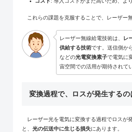
コスト
: 導入コストがまだ高いため、よ
これらの課題を克服することで、レーザー無
レーザー無線給電技術は、
レ
供給する技術
です。送信側か
などの
光電変換素子
で電気に
宙空間での活用が期待されて
変換過程で、ロスが発生するの
レーザー光を電気に変換する過程でロスが発
と、
光の伝送中に生じる損失
にあります。