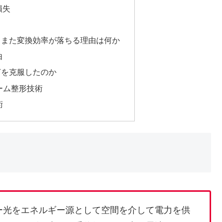
損失
、また変換効率が落ちる理由は何か
由
ぎを克服したのか
ビーム整形技術
術
ー光をエネルギー源として空間を介して電力を供