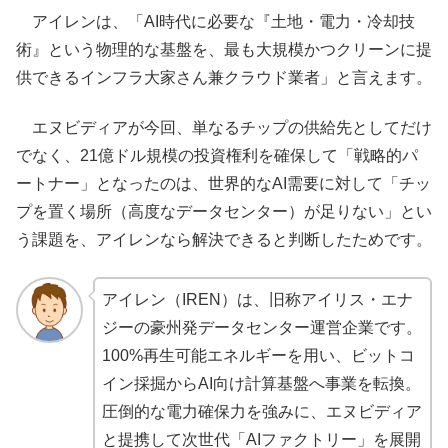
アイレンは、「AI時代に必要な『土地・電力・冷却技
術』という物理的な基盤を、最も大規模かつクリーンに提
供できるインフラ大家さん兼クラウド業者」と言えます。
エヌビディアが今回、単なるチップの供給先としてだけ
でなく、21億ドル規模の投資権利を確保して「戦略的パ
ートナー」となったのは、世界的なAI需要に対して「チッ
プを置く場所（高度なデータセンター）が足りない」とい
う課題を、アイレンなら解決できると判断したためです。
アイレン（IREN）は、旧称アイリス・エナ
ジーの豪州発データセンター運営企業です。
100%再生可能エネルギーを用い、ビットコ
イン採掘からAI向け計算基盤へ事業を転換。
圧倒的な電力確保力を強みに、エヌビディア
と提携して次世代「AIファクトリー」を展開