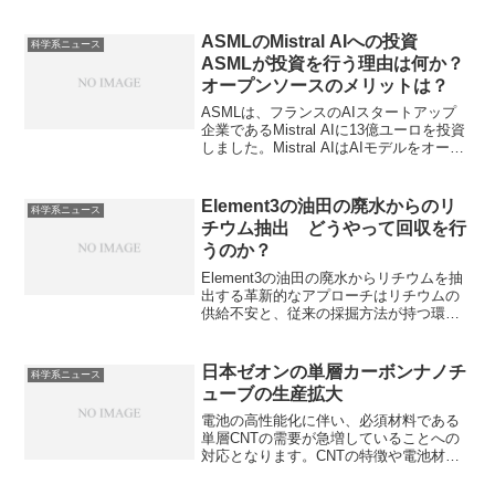
に行っています。Waymoはアルファベッ
ト傘下の自動運転技術開発企業で、ムー
ンショット事業の一つです。Waymoの特
ASMLのMistral AIへの投資
科学系ニュース
徴や他の自動運転車との違いは何かを知
ASMLが投資を行う理由は何か？
ることができます。
オープンソースのメリットは？
ASMLは、フランスのAIスタートアップ
企業であるMistral AIに13億ユーロを投資
しました。Mistral AIはAIモデルをオープ
ンソースで公開し、AIの民主化を推進
し、高速かつ効率的な推論を実現してい
ます。ASMLが投資を行う理由やオープ
Element3の油田の廃水からのリ
科学系ニュース
ンソースのメリットは何かを知ることが
チウム抽出 どうやって回収を行
できます。
うのか？
Element3の油田の廃水からリチウムを抽
出する革新的なアプローチはリチウムの
供給不安と、従来の採掘方法が持つ環境
問題を同時に解決する可能性を秘めてい
ます。抽出の方法やどのような吸着材が
使用されるのか知ることができます。
日本ゼオンの単層カーボンナノチ
科学系ニュース
ューブの生産拡大
電池の高性能化に伴い、必須材料である
単層CNTの需要が急増していることへの
対応となります。CNTの特徴や電池材料
としてどのように利用されるのかを知る
ことができます。