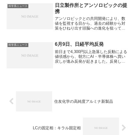
日立製作所とアンソロピックの提
科学系ニュース
携
アンソロピックとの共同開発により、数
値を監視する目から、過去の経験から対
策をひねり出す頭脳への進化を狙ってい
ます。どのような開発を行うのかやアン
ソロピックを選んだ理由を知ることがで
きます。
6月9日、日経平均反発
科学系ニュース
前日まで4,300円以上急落した反動による
値頃感から、朝方にAI・半導体株へ買い
戻しが進み反発が起きました。反発した
銘柄は何かや本日発表されるアメリカの
CPIの影響はどうか知ることができます。
住友化学の高純度アルミナ新製品
LCの固定相：キラル固定相