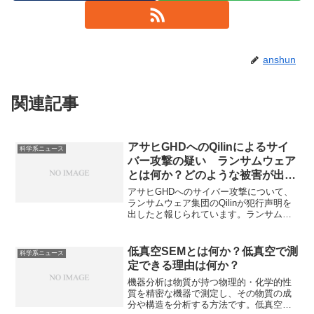
anshun
関連記事
アサヒGHDへのQilinによるサイ
科学系ニュース
バー攻撃の疑い ランサムウェア
とは何か？どのような被害が出て
いるのか？
アサヒGHDへのサイバー攻撃について、
ランサムウェア集団のQilinが犯行声明を
出したと報じられています。ランサムウ
ェアは、感染したコンピューターのファ
イルを暗号化し、アクセス不能にした上
で、その解除と引き換えに身代金を要求
低真空SEMとは何か？低真空で測
科学系ニュース
する不正プログラムで近年被害が増加し
定できる理由は何か？
ています。ランサムウェアの特徴、どの
ような被害が出ているのかを知ることが
機器分析は物質が持つ物理的・化学的性
できます。
質を精密な機器で測定し、その物質の成
分や構造を分析する方法です。低真空