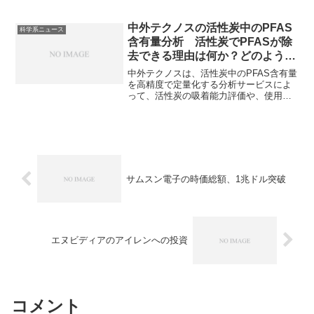
確保や半導体のサプライチェーンを強靭
化する目的がありますが、キオクシアは
慎重な姿勢を示していることも報じられ
中外テクノスの活性炭中のPFAS
科学系ニュース
ています。支援の理由とキオクシアが慎
含有量分析 活性炭でPFASが除
重になる理由を知ることができます。
去できる理由は何か？どのように
吸着量を分析するのか？
中外テクノスは、活性炭中のPFAS含有量
を高精度で定量化する分析サービスによ
って、活性炭の吸着能力評価や、使用済
み活性炭の適切な管理・処分の判断に必
要なデータを提供しています。活性炭の
種類やPFASに適した活性炭とは何かを知
ることができます。
サムスン電子の時価総額、1兆ドル突破
エヌビディアのアイレンへの投資
コメント