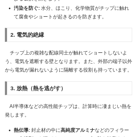
汚染を防ぐ:
水分、ほこり、化学物質がチップに触れ
て腐食やショートが起きるのを防ぎます。
2. 電気的絶縁
チップ上の複雑な配線同士が触れてショートしないよ
う、電気を遮断する壁となります。また、外部の端子以外
から電気が漏れないように隔離する役割も持っています。
3. 放熱（熱を逃がす）
AI半導体などの高性能チップは、計算時に凄まじい熱を
発します。
熱伝導:
封止材の中に
高純度アルミナ
などのフィラー