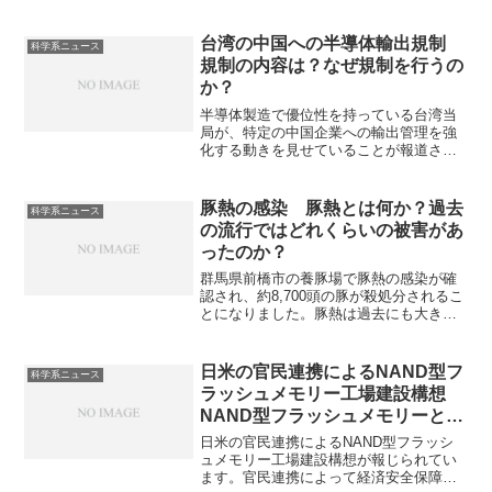
SEMは試料室に少量のガスを残し、電子
ビームにより発生したプラスイオンが、
試料表面の静電気を打ち消す仕組みの
台湾の中国への半導体輸出規制
科学系ニュース
SEMで、絶縁体をそのままの状態で測定
規制の内容は？なぜ規制を行うの
できるなどの利点があります。チャージ
か？
アップが起きる理由や低真空SEMの仕組
みを知ることができます。
半導体製造で優位性を持っている台湾当
局が、特定の中国企業への輸出管理を強
化する動きを見せていることが報道され
ています。規制の背景には米国の対中半
導体規制との協調があります。規制の内
容や中国側の対応を知ることができま
豚熱の感染 豚熱とは何か？過去
科学系ニュース
す。
の流行ではどれくらいの被害があ
ったのか？
群馬県前橋市の養豚場で豚熱の感染が確
認され、約8,700頭の豚が殺処分されるこ
とになりました。豚熱は過去にも大きな
流行と大規模な殺処分を起こしていま
す。豚熱とはどんな病気なのか、どのよ
うなウイルスが要因なのかを知ることが
日米の官民連携によるNAND型フ
科学系ニュース
できます。
ラッシュメモリー工場建設構想
NAND型フラッシュメモリーと
は？支援する理由は？
日米の官民連携によるNAND型フラッシ
ュメモリー工場建設構想が報じられてい
ます。官民連携によって経済安全保障の