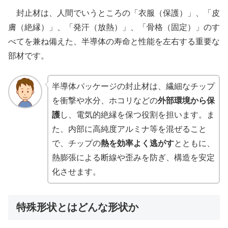
封止材は、人間でいうところの「衣服（保護）」、「皮
膚（絶縁）」、「発汗（放熱）」、「骨格（固定）」のす
べてを兼ね備えた、半導体の寿命と性能を左右する重要な
部材です。
半導体パッケージの封止材は、繊細なチップ
を衝撃や水分、ホコリなどの
外部環境から保
護
し、電気的絶縁を保つ役割を担います。ま
た、内部に高純度アルミナ等を混ぜること
で、チップの
熱を効率よく逃がす
とともに、
熱膨張による断線や歪みを防ぎ、構造を安定
化させます。
特殊形状とはどんな形状か