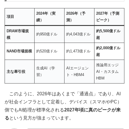
2024年（実
2026年（予
2027年（予測
項目
績）
測）
ピーク）
DRAM市場規
約5,500億ドル
約950億ドル
約4,043億ドル
模
超
約2,000億ドル
NAND市場規模
約520億ドル
約1,473億ドル
超
推論用エッジ
生成AI（学
AIエージェン
主な牽引役
AI・カスタム
習）
ト・HBM4
HBM
このように、2026年はあくまで「通過点」であり、AI
が社会インフラとして定着し、デバイス（スマホやPC）
側でもAI処理が標準化される
2027年頃に真のピークが来
る
という見方が強まっています。