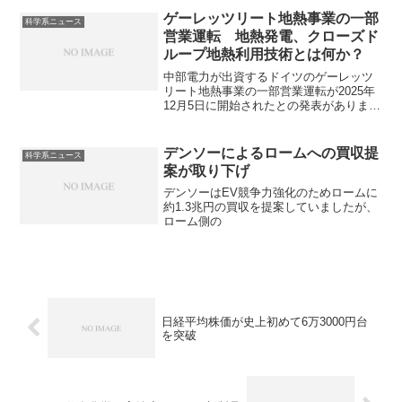
ます。
ゲーレッツリート地熱事業の一部
科学系ニュース
営業運転 地熱発電、クローズド
ループ地熱利用技術とは何か？
中部電力が出資するドイツのゲーレッツ
リート地熱事業の一部営業運転が2025年
12月5日に開始されたとの発表がありま
す。地熱発電やその技術のひとつである
クローズドループ地熱利用技術とは何か
知ることができます。
デンソーによるロームへの買収提
科学系ニュース
案が取り下げ
デンソーはEV競争力強化のためロームに
約1.3兆円の買収を提案していましたが、
ローム側の
日経平均株価が史上初めて6万3000円台
を突破