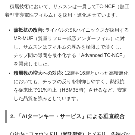
積層技術において、サムスンは一貫してTC-NCF（熱圧
着型非導電性フィルム）を採用・進化させています。
熱抵抗の改善:
ライバルのSKハイニックスが採用する
MR-MUF（質量リフロー成形アンダーフィル）に対
し、サムスンはフィルムの厚みを極限まで薄くし、
チップ間の隙間を最小化する「Advanced TC-NCF」
を開発しました。
積層数の増大への対応:
12層や16層といった高積層化
においても、チップの反りを制御しやすく、熱抵抗
を従来比で11%向上（HBM3E時）させるなど、安定
した品質を強みとしています。
2. 「AIターンキー・サービス」による垂直統合
自社内に
ファウンドリ（受託製造）とメモリ
、
先端パッ