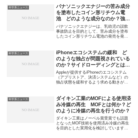
き換えできない理由や書き換えできるメ
モリがあっても、ROMが使用される理由
パナソニックエナジーの苦み成分
科学系ニュース
を知ることができます。
を塗布したコイン形リチウム電
池 どのような成分なのか？強い
苦みを持つ理由は？
パナソニックエナジーは、乳幼児の誤飲
事故防止を目的として、苦み成分を塗布
したコイン形リチウム電池の発売を発表
しました。どのような苦み成分が用いら
れるのか、なぜ強い苦みを持ち、毒性は
低いのかを知ることができます。
iPhoneエコシステムの緩和 ど
科学系ニュース
のような独占が問題視されている
のか？サイドローディングとは何
か？
Appleが提供するiPhoneのエコシステム
（アプリストア、決済システムなど）の
独占状態を緩和するよう求める動きが広
がっています。独占状態は競争の阻害や
開発者の負担増、消費者の選択肢を減ら
すため、サイドローディングの義務化
ダイキン工業のMOFによる使用済
科学系ニュース
や、アプリ内課金における代替決済手段
み冷媒の再生 MOFとは何か？ど
の導入を通じて、独占を緩和させようと
のように冷媒の再生を行うのか？
しています。どのような独占が問題視さ
れているのか、サイドローディングとは
ダイキン工業はノーベル賞受賞でも話題
何かを知ることができます。
となったMOF技術を使用済み冷媒の再生
を目的とした実用化を検討しています。
MOFとは何か、MOFを使用し、どのよう
に冷媒を再生するのかを知ることができ