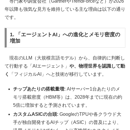
専門家や調査会社（GartnerやTrendForceなど）が2026
年以降も強気な見方を維持している主な理由は以下の通り
です。
1. 「エージェントAI」への進化とメモリ密度の
増加
現在のLLM（大規模言語モデル）から、自律的に判断し
て行動する「AIエージェント」
や、物理世界を認識して動
く
「フィジカルAI」へと技術が移行しています。
チップあたりの搭載量増:
AIサーバー1台あたりのメ
モリ搭載密度（HBM等）は、2028年までに現在の約
5倍に増加すると予測されています。
カスタムASICの台頭:
GoogleのTPUや各クラウド大
手が独自開発するAIチップ（ASIC）の普及により、