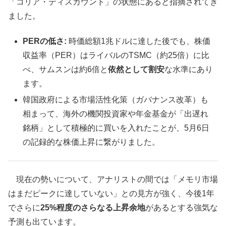
「コリア・ディスカウント」の状態にあると指摘されてき
ました。
PERの低さ:
時価総額1兆ドルに達した後でも、株価
収益率（PER）はライバルのTSMC（約25倍）に比
べ、サムスンは約6倍と
依然として割安
な水準にあり
ます。
韓国政府による市場活性化策（ガバナンス改革）も
相まって、海外の機関投資家や年金基金が「出遅れ
銘柄」として積極的に買いを入れたことが、5月6日
の記録的な株価上昇に繋がりました。
現在の勢いについて、アナリストの間では「メモリ市場
はまだピークに達していない」との見方が強く、今後1年
でさらに
25%程度のさらなる上昇余地
があるとする強気な
予測も出ています。