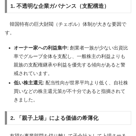
1. 不透明な企業ガバナンス（支配構造）
韓国特有の巨大財閥（チェボル）体制が大きな要因で
す。
オーナー家への利益集中:
創業者一族が少ない出資比
率でグループ全体を支配し、一般株主の利益よりも
親族の支配権継承や利益を優先する傾向があると警
戒されています。
低い株主還元:
配当性向が世界平均より低く、自社株
買いなどの株主還元策が不十分であると指摘されて
きました。
2. 「親子上場」による価値の希薄化
有望な事業部門を切り離して子会社として上場させる