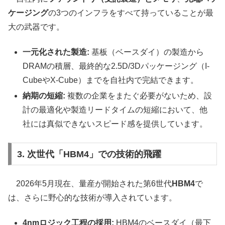
ケージング
の3つのインフラをすべて持っていることが最
大の武器です。
一元化された製造:
基板（ベースダイ）の製造から
DRAMの積層、最終的な2.5D/3Dパッケージング（I-
CubeやX-Cube）までを自社内で完結できます。
納期の短縮:
複数の企業をまたぐ必要がないため、設
計の最適化や製造リードタイムの短縮において、他
社には真似できないスピード感を提供しています。
3. 次世代「HBM4」での技術的飛躍
2026年5月現在、量産が開始された第6世代
HBM4
で
は、さらに野心的な技術が導入されています。
4nmロジック工程の採用:
HBM4のベースダイ（最下