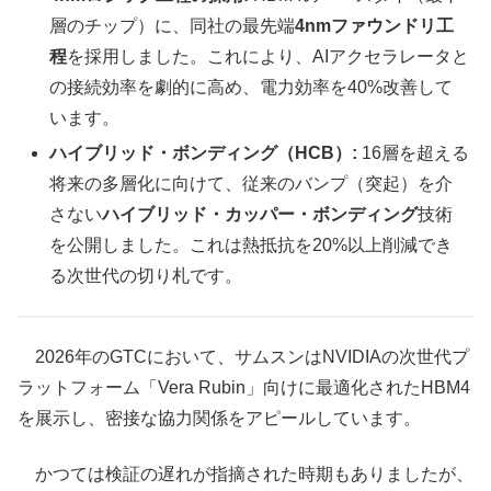
層のチップ）に、同社の最先端
4nmファウンドリ工
程
を採用しました。これにより、AIアクセラレータと
の接続効率を劇的に高め、電力効率を40%改善して
います。
ハイブリッド・ボンディング（HCB）:
16層を超える
将来の多層化に向けて、従来のバンプ（突起）を介
さない
ハイブリッド・カッパー・ボンディング
技術
を公開しました。これは熱抵抗を20%以上削減でき
る次世代の切り札です。
2026年のGTCにおいて、サムスンはNVIDIAの次世代プ
ラットフォーム「Vera Rubin」向けに最適化されたHBM4
を展示し、密接な協力関係をアピールしています。
かつては検証の遅れが指摘された時期もありましたが、