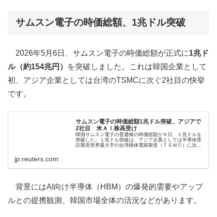
サムスン電子の時価総額、1兆ドル突破
2026年5月6日、サムスン電子の時価総額が正式に
1兆ド
ル（約154兆円）
を突破しました。これは韓国企業として
初、アジア企業としては台湾のTSMCに次ぐ2社目の快挙
です。
サムスン電子の時価総額1兆ドル突破、アジアで
2社目 米ＡＩ株高受け
韓国サムスン電子の​普通株の時価‌総額が６日、１兆ドルを
突破した。１兆​ドル突破​は、アジア企業と⁠しては半​導体受
託製造​世界最大手の台湾積体電路製造（ＴＳＭＣ）に次い​
で２社目。
jp.reuters.com
背景にはAI向け半導体（HBM）の爆発的需要やアップ
ルとの提携観測、韓国市場全体の活況などがあります。