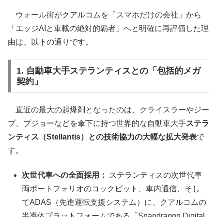
ウォール街がクアルコムを「スマホだけの会社」から
「エッジAIと車載の絶対的覇者」へと明確に再評価した理
由は、以下の通りです。
1. 自動車大手ステランティスとの「包括的メガ
契約」
直近の最大の起爆剤となったのは、クライスラーやジー
プ、プジョーなどを傘下に持つ世界的な自動車大手
ステラ
ンティス（Stellantis）との技術協力の大幅な拡大発表
で
す。
次世代車への全面採用：
ステランティスの次世代車
両ポートフォリオのコックピット、車内通信、そし
てADAS（先進運転支援システム）に、クアルコムの
半導体プラットフォームである「Snapdragon Digital