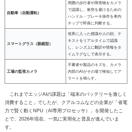
周囲の歩行者や障害物をカメラ
で認識し、衝突を避けるための
自動車（自動運転）
ハンドル・ブレーキ操作を車内
チップで即座に判断する。
視界に入った標識や人の顔、テ
キストをリアルタイムで認識
スマートグラス（眼鏡型）
し、レンズ上に翻訳や情報をタ
イムラグなしで表示する。
不審者や製品のキズを、カメラ
工場の監視カメラ
内部のAIがその場で検知してア
ラートを鳴らす。
これまでエッジAIの課題は「端末のバッテリーを激しく
消費すること」でしたが、クアルコムなどの企業が「省電
力で賢く動くNPU（AI専用プロセッサ）」を開発したこ
とで、2026年現在、一気に実用化と普及が進んでいま
す。