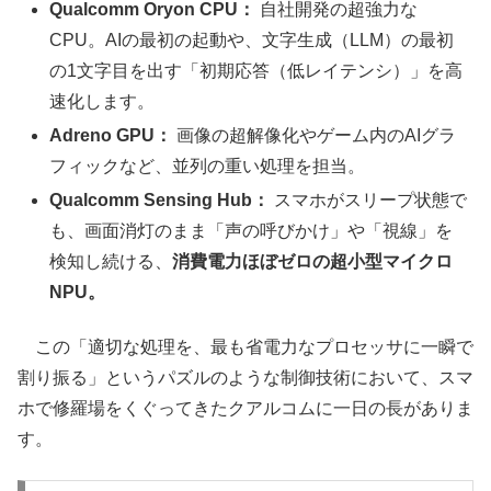
Qualcomm Oryon CPU：
自社開発の超強力な
CPU。AIの最初の起動や、文字生成（LLM）の最初
の1文字目を出す「初期応答（低レイテンシ）」を高
速化します。
Adreno GPU：
画像の超解像化やゲーム内のAIグラ
フィックなど、並列の重い処理を担当。
Qualcomm Sensing Hub：
スマホがスリープ状態で
も、画面消灯のまま「声の呼びかけ」や「視線」を
検知し続ける、
消費電力ほぼゼロの超小型マイクロ
NPU。
この「適切な処理を、最も省電力なプロセッサに一瞬で
割り振る」というパズルのような制御技術において、スマ
ホで修羅場をくぐってきたクアルコムに一日の長がありま
す。