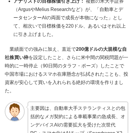
アナリストの目標株価引き上げ：
複数の米大手証券
（ArgusやMelius Researchなど）が、「自動車とデ
ータセンターAIの両面で成長が本物になった」とし
て、相次いで目標株価を220ドル、あるいはそれ以上
に引き上げました。
業績面での強みに加え、直近で
200億ドルの大規模な自
社株買い枠
を設定したこと、さらに米中間の関税問題が一
時的に一時停止（90日間のタラフ・ポーズ）したことで
中国市場におけるスマホ在庫懸念が払拭されたことも、投
資家が安心して買いを入れられる絶好の環境を作りまし
た。
主要因は、自動車大手ステランティスとの包
括的なメガ契約による車載事業の急成長、オ
ンデバイスAIの需要拡大を受けた次世代