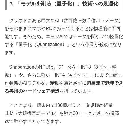
3. 「モデルを削る（量子化）」技術への最適化
クラウドにある巨大なAI（数百億〜数千億パラメータ）
をそのままスマホやPCに持ってくることは物理的に不可
能です。そのため、エッジAIではデータを間引いて軽量化
する「量子化（Quantization）」という作業が必須になり
ます。
SnapdragonのNPUは、データを「INT8（8ビット整
数）」や、さらに軽い「INT4（4ビット）」にまで圧縮し
た状態のAIモデルを、
精度を落とさずに超高速で処理でき
る専用のハードウェア構造
を持っています。
これにより、端末内で130億パラメータ規模の軽量
LLM（大規模言語モデル）を秒速30トークン以上の超高
速で動かすことができます。