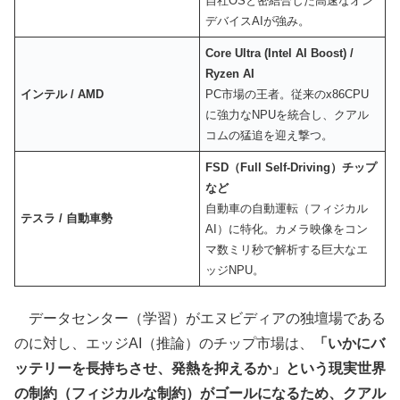
自社OSと密結合した高速なオン
デバイスAIが強み。
Core Ultra (Intel AI Boost) /
Ryzen AI
インテル / AMD
PC市場の王者。従来のx86CPU
に強力なNPUを統合し、クアル
コムの猛追を迎え撃つ。
FSD（Full Self-Driving）チップ
など
自動車の自動運転（フィジカル
テスラ / 自動車勢
AI）に特化。カメラ映像をコン
マ数ミリ秒で解析する巨大なエ
ッジNPU。
データセンター（学習）がエヌビディアの独壇場である
のに対し、エッジAI（推論）のチップ市場は、
「いかにバ
ッテリーを長持ちさせ、発熱を抑えるか」という現実世界
の制約（フィジカルな制約）がゴールになるため、クアル