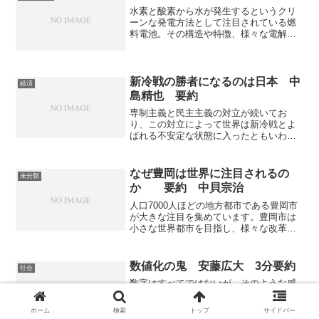
水素と酸素から水が発生するというクリ
ーンな発電方法として注目されている燃
料電池。その構造や特徴、様々な電解質
での電極反応や電池の構造を知ることが
できる記事になっています。
新冷戦の勝者になるのは日本 中
経済
島精也 要約
専制主義と民主主義の対立が続いてお
り、この対立によって世界は新冷戦とよ
ばれる不安定な状態に入ったともいわれ
ています。しかし、ポスト冷戦期に低迷
し続けた日本にとって新冷戦はチャンス
でもあります。世界の情勢や新冷戦によ
なぜ豊岡は世界に注目されるの
未分類
る社会、世界の変化を通じてなぜ「新冷
か 要約 中貝宗治
戦の勝者になるのは日本」なのかを知る
ことができます。
人口7000人ほどの地方都市である豊岡市
が大きな注目を集めています。豊岡市は
小さな世界都市を目指し、様々な改革を
行ったことで、インバウンドを増加さ
せ、地方都市の課題である人口減少を食
い止めることに成功したことで、大きな
数値化の鬼 安藤広大 3分要約
社会
注目を集めています。「なぜ豊岡は世界
数字はすべてではないが、そのような感
に注目されるのか」を通じて、地方都市
覚的な部分は基本となる数字と向き合っ
に必要なもの、小さな世界都市になるに
たあとに考えるべき。そのためまず初め
はどうすれば良いかを知ることができる
ホーム
検索
トップ
サイドバー
に数値化の鬼となり数値と客観的に向き