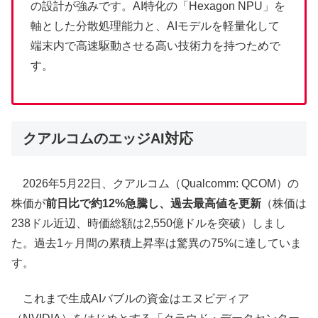
の設計が強みです。AI特化の「Hexagon NPU」を
軸とした分散処理能力と、AIモデルを軽量化して
端末内で高速駆動させる高い技術力を持つためで
す。
クアルコムのエッジAI対応
2026年5月22日、クアルコム（Qualcomm: QCOM）の
株価が
前日比で約12%急騰し、過去最高値を更新
（株価は
238ドル近辺、時価総額は2,550億ドルを突破）しまし
た。過去1ヶ月間の累積上昇率は驚異の75%に達していま
す。
これまで生成AIバブルの資金はエヌビディア