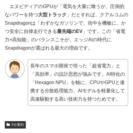
エヌビディアのGPUが「電気を大量に喰うが、圧倒的
なパワーを持つ
大型トラック
」だとすれば、クアルコムの
Snapdragonは「わずかなガソリンで、街中を機敏に、か
つ安全に自律走行できる
最先端のEV
」です。この「省電
力×高知能」のバランスこそが、エッジAIの時代に
Snapdragonが選ばれる最大の理由です。
長年のスマホ開発で培った「超省電力」と
「高効率」の設計思想が強みです。AI特化の
「Hexagon NPU」を軸に、CPUやGPUと連
携する分散処理能力、AIモデルを軽量化して
高速駆動する高い技術力を持つためです。
3分要約