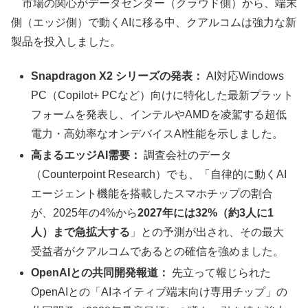
市場の関心がデータセンター（クラウド側）から、端末
側（エッジ側）で動くAIに移る中、クアルコムは強力な新
製品を投入しました。
Snapdragon X2 シリーズの発表：
AI対応Windows
PC（Copilot+ PCなど）向けに特化した最新プラット
フォームを発表し、インテルやAMDを凌駕する超低
電力・高効率なオンデバイスAI性能を示しました。
高まるエッジAI需要：
調査会社のデータ
（Counterpoint Research）でも、「自律的に動くAI
エージェント機能を搭載したスマホチップの割合
が、2025年の4%から
2027年には32%（約3人に1
人）まで急拡大する
」との予測が出され、その最大
受益者がクアルコムであるとの確信を強めました。
OpenAIとの共同開発報道：
先立って報じられた
OpenAIとの「AIネイティブ端末向け専用チップ」の