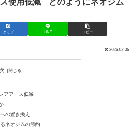
ス使用低減 どのようにネオジム
はてブ
LINE
コピー
2026.02.05
次
レアアース低減
か
スへの置き換え
よるネオジムの節約