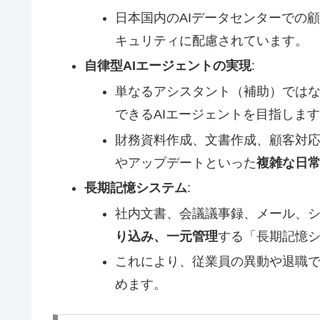
日本国内のAIデータセンターでの
キュリティに配慮されています。
自律型AIエージェントの実現
:
単なるアシスタント（補助）では
できるAIエージェントを目指しま
財務資料作成、文書作成、顧客対
やアップデートといった
複雑な日
長期記憶システム
:
社内文書、会議議事録、メール、
り込み、一元管理
する「長期記憶
これにより、従業員の異動や退職
めます。