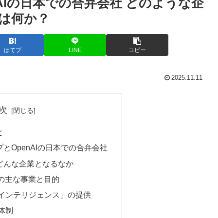
AIの日本での合弁会社 どのような企
は何か？
はてブ
LINE
コピー
2025.11.11
次
と
とOpenAIの日本での合弁会社
anはどんな企業となるなか
panの主な事業と目的
・インテリジェンス」の提供
ト体制