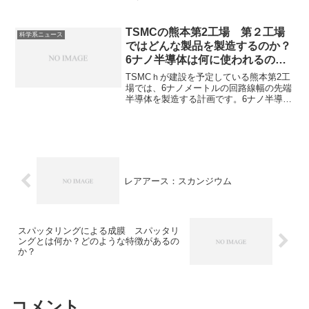
基板を用いた中間基板で、低誘電率で高
速伝送に優れ、熱膨張係数がシリコンに
近い、大面積で安価に製造できるなどの
TSMCの熊本第2工場 第２工場
科学系ニュース
特徴を持っています。ガラスインターポ
ではどんな製品を製造するのか？
ーザーの製造工程、特に穴あけの工程、
6ナノ半導体は何に使われるの
レーザー加工とウエットエッチングの違
か？
いを知ることができます。
TSMCｈが建設を予定している熊本第2工
場では、6ナノメートルの回路線幅の先端
半導体を製造する計画です。6ナノ半導体
とは何か、実現するために必要な技術に
はどのようなものがあるのかを知ること
ができます。
レアアース：スカンジウム
スパッタリングによる成膜 スパッタリ
ングとは何か？どのような特徴があるの
か？
コメント