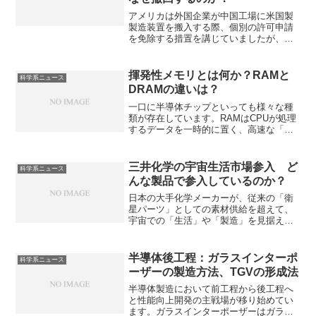
アメリカは外国企業が中国工場に米国製
製造装置を搬入する際、個別の許可申請
を免除する措置を講じていましたが、最
近になって撤回され、今後は個別の許可
が必要となるとされています。どのよう
な措置なのか、なぜ撤回するのかを知る
揮発性メモリとは何か？RAMと
科学系ニュース
ことができます。
DRAMの違いは？
一口に半導体チップといっても様々な種
類が存在しています。RAMはCPUが処理
するデータを一時的に置く、高速な「作
業用メモリ」です。RAMの一種である
DRAMとはなにかや主要なメーカーがど
こかを知ることができます。
三井化学の宇宙生活市場参入 ど
科学系ニュース
んな製品で参入しているのか？
日本の大手化学メーカーが、従来の「衛
星パーツ」としての素材供給を超えて、
宇宙での「生活」や「製造」を見据えた
市場にいち早く手を打っています。三井
化学は抗菌・消臭技術を活かした洗濯不
要の衣類や三井グループ全体での宇宙で
半導体後工程：ガラスインターポ
科学系ニュース
の「街づくり」などでの参入を行ってい
ーザーの製造方法、TGVの形成法
ます。
半導体製造において前工程から後工程へ
と性能向上開発の主戦場が移り始めてい
ます。ガラスインターポーザーはガラス