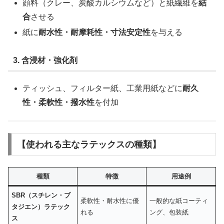
顔料（クレー、炭酸カルシウムなど）と紙繊維を
結
合
させる
紙に
耐水性・耐摩耗性・寸法安定性
を与える
3. 含浸材・強化剤
ティッシュ、フィルター紙、工業用紙などに
耐久
性・柔軟性・撥水性
を付加
【使われる主なラテックスの種類】
種類
特徴
用途例
SBR（スチレン・ブ
柔軟性・耐水性に優
一般的な紙コーティ
タジエン）ラテック
れる
ング、包装紙
ス