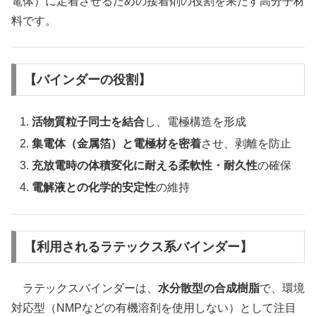
電体）に定着させるための接着剤の役割を果たす高分子材
料です。
【バインダーの役割】
活物質粒子同士を結合
し、電極構造を形成
集電体（金属箔）と電極材を密着
させ、剥離を防止
充放電時の体積変化に耐える柔軟性・耐久性
の確保
電解液との化学的安定性
の維持
【利用されるラテックス系バインダー】
ラテックスバインダーは、
水分散型の合成樹脂
で、環境
対応型（NMPなどの有機溶剤を使用しない）として注目