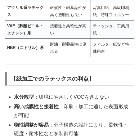
アクリル系ラテック
耐候性・耐薬品性が
写真用紙、高級印刷
ス
高く透明性も良い
紙、特殊フィルター
VAE（酢酸ビニル・
接着性と柔軟性が高
ティッシュ、工業用
エチレン）系
い
紙
耐油・耐薬品性に優
フィルター紙など特
NBR（ニトリル）系
れる
殊用途
【紙加工でのラテックスの利点】
水分散型
：環境にやさしくVOCを含まない
高い成膜性と接着性
：印刷・加工に適した表面形成
が可能
物性調整が容易
：分子構造の設計により、柔軟性・
硬度・耐水性などを制御可能