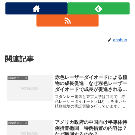
anshun
関連記事
赤色レーザーダイオードによる植
科学系ニュース
物の成長促進 なぜ赤色レーザー
ダイオードで成長が促進されるの
か？実際の効果はどれくらいか？
スタンレー電気と東京大学は共同で「赤
色レーザーダイオード（LD）」を用いた
植物栽培の実証実験を行っています。な
ぜ赤色レーザーダイオードで成長が促進
されるのか、実際の効果はどれくらいか
を知ることができます。
アメリカ政府の中国向け半導体特
科学系ニュース
例措置撤回 特例措置の内容は？
なぜ撤回するのか？