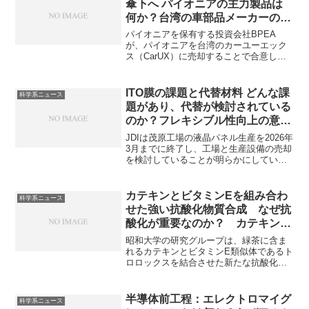
傘下へ パイオニアの主力製品は
何か？台湾の車部品メーカーの傘
下となった理由は？
パイオニアを保有する投資会社BPEA
が、パイオニアを台湾のカーユーエック
ス（CarUX）に売却することで合意した
とニュースになっています。CarUXがス
マートコックピット分野の強化を目指
し、パイオニアの音響・HMI技術を高く
ITO膜の課題と代替材料 どんな課
科学系ニュース
評価したためです。パイオニアの主力製
題があり、代替が検討されている
品は何か、CarUXがパイオニアを傘下と
のか？フレキシブル性向上の意味
した理由を知ることができます。
は？
JDIは茂原工場の液晶パネル生産を2026年
3月までに終了し、工場と生産設備の売却
を検討していることが明らかにしていま
す。ディスプレイに使用される透明電極
には、ITO膜が幅広く利用されています
が、いくつかの課題も抱えています。ITO
カテキンとビタミンEを組み合わ
科学系ニュース
膜の課題と代替材料について知ることが
せた強い抗酸化物質合成 なぜ抗
できます。
酸化が重要なのか？ カテキンや
ビタミンEはなざ抗酸化作用を持
昭和大学の研究グループは、緑茶に含ま
つのか？
れるカテキンとビタミンE類似体であるト
ロロックスを結合させた新たな抗酸化物
質を開発し、その高い抗酸化作用を明ら
かにしています。なぜ抗酸化が重要なの
か？ カテキンやビタミンEはなぜ抗酸化
半導体前工程：エレクトロマイグ
科学系ニュース
作用を持つのか？を知ることができる記