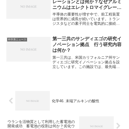
レーションとは何か？なぜアルミ
事になっています。
ニウムはエレクトロマイグレーシ
ョン耐性が低いのか？配線形成、
半導体の重要性が増す中で、前工程装置
メタライゼーションとは何か？ど
は世界的に成長が続いています。トラン
ジスタなどの素子同士を電気的に接続す
んな金属が使用されるのか？形成
るため、金属膜を成膜・加工し、多層の
の方法は？
電気配線を構築する技術である配線形
成、メタライゼーションはLSIの性能（高
第一三共のサンディエゴの研究イ
科学系ニュース
速性、低消費電力など）や信頼性に大き
ノベーション拠点 行う研究内容
く影響します。どのような金属が使用さ
は何か？
れるのか、その製法はどのようなものか
を知ることができます。
第一三共は、米国カリフォルニア州サン
ディエゴに研究イノベーション拠点を設
立しています。この施設では、最先端の
IT・ロボット技術を導入し、効率的なマ
ルチモダリティを用いた次世代医薬品の
創出などを目指しています。マルチモダ
リティを用いた創薬とは何かを知ること
ができます。
化学46. 末端アルキンの酸性
ウランを活物質として利用した蓄電池の
開発成功 蓄電池の役割は何か？劣化ウ