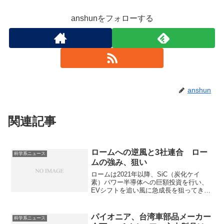
anshunをフォローする
anshun
関連記事
ロームへの逆風と3社連合 ロー
科学系ニュース
ムの強み、狙い
ロームは2021年以降、SiC（炭化ケイ
素）パワー半導体への巨額投資を行い、
EVシフトを追い風に急成長を狙ってきま
した。なぜEVでパワー半導体が必要なの
かやデンソーの強みでもあるトレンチ構
造とは何か知ることができます。
パイオニア、台湾車部品メーカー
科学系ニュース