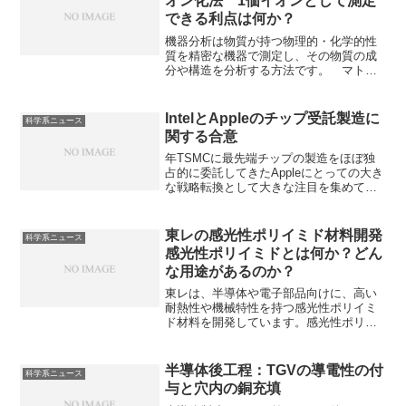
オン化法 1価イオンとして測定
できる利点は何か？
機器分析は物質が持つ物理的・化学的性
質を精密な機器で測定し、その物質の成
分や構造を分析する方法です。 マトリ
ックス支援レーザー脱離イオン化法は試
料をマトリックスという薬剤と混ぜ、レ
ーザーを当ててイオン化する方法で、、
IntelとAppleのチップ受託製造に
科学系ニュース
巨大な分子を壊さず1価イオンとして測定
関する合意
できるという特徴があります。1価イオン
として測定できる利点やマトリックスと
年TSMCに最先端チップの製造をほぼ独
は何か知ることができます。
占的に委託してきたAppleにとっての大き
な戦略転換として大きな注目を集めてい
ます。どのようなチップの製造を委託す
るのかやインテルに委託する理由を知る
ことができます。
東レの感光性ポリイミド材料開発
科学系ニュース
感光性ポリイミドとは何か？どん
な用途があるのか？
東レは、半導体や電子部品向けに、高い
耐熱性や機械特性を持つ感光性ポリイミ
ド材料を開発しています。感光性ポリイ
ミド材料は、光に反応する性質を持つポ
リイミドです。なぜ感光性を持つのか、
感光性のメリット、用途を知ることがで
半導体後工程：TGVの導電性の付
科学系ニュース
きます。
与と穴内の銅充填