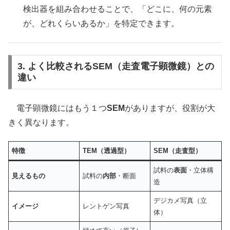
検出器を組み合わせることで、「どこに、何の元素
が、どれくらいあるか」を特定できます。
3. よく比較されるSEM（走査電子顕微鏡）との
違い
電子顕微鏡にはもう１つ
SEM
がありますが、役割が大
きく異なります。
特徴
TEM（透過型）
SEM（走査型）
試料の
表面
・立体構
見えるもの
試料の
内部
・断面
造
デジカメ写真（立
イメージ
レントゲン写真
体）