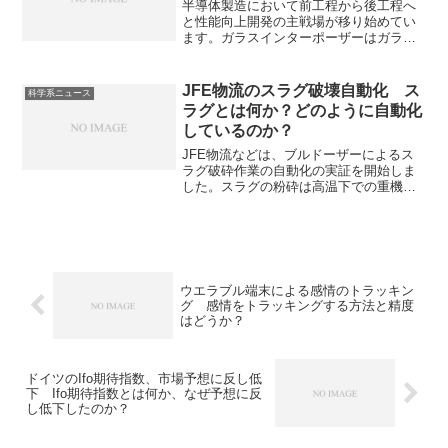
半導体製造において前工程から後工程へ
と性能向上開発の主戦場が移り始めてい
ます。ガラスインターポーザーはガラス
基板を用いた中間基板で、低誘電率で高
速伝送に優れ、熱膨張係数がシリコンに
近い、大面積で安価に製造できるなどの
JFE物流のスラグ破壊自動化 ス
科学系ニュース
特徴を持っています。ガラスインターポ
ラグとは何か？どのように自動化
ーザーにはTGVと呼ばれる貫通穴があ
しているのか？
り、ガラス表面に銅の回路を形成するだ
けでなくこの貫通穴を銅で充填する必要
JFE物流などは、ブルドーザーによるス
があります。TGVの導電性付与の方法や
ラグ破砕作業の自動化の実証を開始しま
銅めっきでの充填について知ることがで
した。スラグの粉砕は高温下での重機操
きます。
作が必要であり、危険と隣り合わせで、
作業員に大きな負担がかかっており、ブ
ルドーザーなどの重機の自動化すること
で安全性、効率化、省人化が可能になり
ます。スラグとは何か、自動化に必要な
要素について知ることができます。
ウエラブル端末による感情のトラッキン
グ 感情をトラッキングする方法と精度
はどうか？
ドイツのIfo期待指数、市場予想に反し低
下 Ifo期待指数とは何か、なぜ予想に反
し低下したのか？