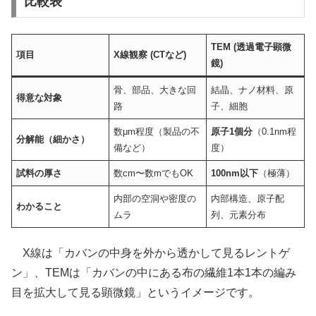
比較表
TEM (透過電子顕微
項目
X線観察 (CTなど)
鏡)
骨、部品、大きな回
結晶、ナノ材料、原
得意な対象
路
子、細胞
数μm程度（製品の不
原子1個分
（0.1nm程
分解能（細かさ）
備など）
度）
試料の厚さ
数cm〜数mでもOK
100nm以下
（極薄）
内部の空洞や密度の
内部構造、原子配
わかること
ムラ
列、元素分布
X線は「カバンの中身を外から透かして見るレントゲ
ン」、TEMは「カバンの中にある布の繊維1本1本の編み
目を拡大して見る顕微鏡」というイメージです。