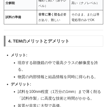
極めて高い（原子レ
分解能
高い（ナノレベル）
ベル）
非常に薄く切る
必要
そのまま、または導
試料の準備
があり、難しい
電処理のみでOK
4. TEMのメリットとデメリット
メリット:
現存する顕微鏡の中で最高クラスの解像度を誇
る。
物質の内部情報と結晶情報を同時に得られる。
デメリット:
試料を100nm程度（1万分の1mm）まで薄く削る
「試料作製」に高度な技術と時間がかかる。
装置が非常に大型で高価。