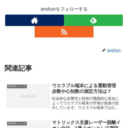
anshunをフォローする
anshun
関連記事
ウエラブル端末による運動管理
科学系ニュース
歩数や心拍数の測定方法は？
社会的な必要性と技術の飛躍的な進化に
よってウエラブル端末の市場が急速の拡
大しています。ウエラブル端末では心拍
数や走行距離、消費カロリーをリアルタ
イムで可視化するなど運動管理も可能に
なります。歩数や心拍数の測定方法を知
マトリックス支援レーザー脱離イ
科学系ニュース
ることができます。