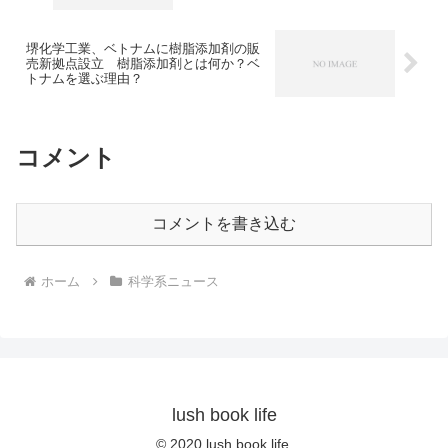
堺化学工業、ベトナムに樹脂添加剤の販
売新拠点設立 樹脂添加剤とは何か？ベ
トナムを選ぶ理由？
コメント
コメントを書き込む
ホーム
科学系ニュース
lush book life
© 2020 lush book life.