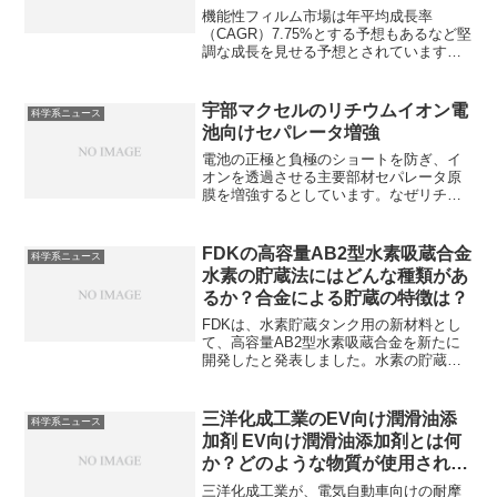
機能性フィルム市場は年平均成長率
（CAGR）7.75%とする予想もあるなど堅
調な成長を見せる予想とされています。
光学透明性をもつ透明フィルムはディス
プレイや太陽電池発電素子など表面の透
明性が必要な保護膜などで利用されてい
宇部マクセルのリチウムイオン電
科学系ニュース
ます。透明性を発揮するために必要なも
池向けセパレータ増強
のは何か、どんな物質が透明性フィルム
として利用されているのかを知ることが
電池の正極と負極のショートを防ぎ、イ
できます。
オンを透過させる主要部材セパレータ原
膜を増強するとしています。なぜリチウ
ムイオンだけが通過できるのか知ること
ができます。
FDKの高容量AB2型水素吸蔵合金
科学系ニュース
水素の貯蔵法にはどんな種類があ
るか？合金による貯蔵の特徴は？
FDKは、水素貯蔵タンク用の新材料とし
て、高容量AB2型水素吸蔵合金を新たに
開発したと発表しました。水素の貯蔵法
は水素社会実現のために重要な技術であ
り、様々な方法が検討されています。重
量あたりの貯蔵量が少ないのが課題であ
三洋化成工業のEV向け潤滑油添
科学系ニュース
った合金の貯蔵量を増加させています。
加剤 EV向け潤滑油添加剤とは何
水素の貯蔵法法や合金による貯蔵の特徴
か？どのような物質が使用される
を知ることができます。
のか？
三洋化成工業が、電気自動車向けの耐摩