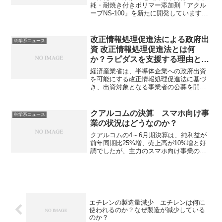
耗・耐焼き付きポリマー添加剤「アクル
ーブNS-100」を新たに開発しています。
EV向け潤滑油添加剤とはモーターや減速
機が一体のE-Axle用潤滑油の性能を高め
る化合物です。どのような化合物が使用
改正情報処理促進法による政府出
科学系ニュース
されるのか、なぜ潤滑性を高めることが
資 改正情報処理促進法とは何
できるのかを知ることができます。
か？ラピダスを支援する理由と懸
念点は？
経済産業省は、半導体企業への政府出資
を可能にする改正情報処理促進法に基づ
き、出資対象となる事業者の公募を開始
しました。この法案はラピダスへの支援
を念頭に置いたものとされています。ラ
ピダスを支援する理由や懸念点を知るこ
クアルコムの決算 スマホ向け事
科学系ニュース
とができます。
業の状況はどうなのか？
クアルコムの4～6月期決算は、純利益が
前年同期比25%増、売上高が10%増と好
調でしたが、主力のスマホ向け事業の成
長鈍化もあり、株価は下落しました。ス
マホ向け事業の状態やIoT向け、自動車向
け事業との違いを知ることができます。
エチレンの製造量減少 エチレンは何に
使われるのか？なぜ製造が減少している
のか？