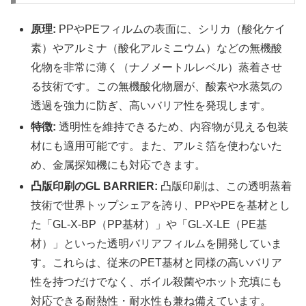
原理:
PPやPEフィルムの表面に、シリカ（酸化ケイ
素）やアルミナ（酸化アルミニウム）などの無機酸
化物を非常に薄く（ナノメートルレベル）蒸着させ
る技術です。この無機酸化物層が、酸素や水蒸気の
透過を強力に防ぎ、高いバリア性を発現します。
特徴:
透明性を維持できるため、内容物が見える包装
材にも適用可能です。また、アルミ箔を使わないた
め、金属探知機にも対応できます。
凸版印刷のGL BARRIER:
凸版印刷は、この透明蒸着
技術で世界トップシェアを誇り、PPやPEを基材とし
た「GL-X-BP（PP基材）」や「GL-X-LE（PE基
材）」といった透明バリアフィルムを開発していま
す。これらは、従来のPET基材と同様の高いバリア
性を持つだけでなく、ボイル殺菌やホット充填にも
対応できる耐熱性・耐水性も兼ね備えています。