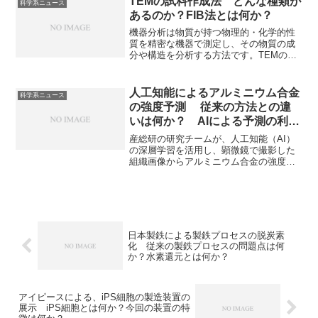
TEMの試料作成法 どんな種類が
科学系ニュース
あるのか？FIB法とは何か？
機器分析は物質が持つ物理的・化学的性
質を精密な機器で測定し、その物質の成
分や構造を分析する方法です。TEMの試
料は100nm以下と極めてサンプルを薄く
加工する必要があります。どのような手
法があるのかや代表的な方法であるFIB法
人工知能によるアルミニウム合金
科学系ニュース
について知ることができます。
の強度予測 従来の方法との違
いは何か？ AIによる予測の利点
は何か？
産総研の研究チームが、人工知能（AI）
の深層学習を活用し、顕微鏡で撮影した
組織画像からアルミニウム合金の強度を
予測する技術を開発したことがニュース
になっています。従来、アルミ合金の開
発には多くの実験と評価が必要でした
が、この技術により、画像のみで強度を
予測できるようになり、非破壊、短時間
での強度予測が可能になっています。ア
日本製鉄による製鉄プロセスの脱炭素
ルミニウム合金とは何か、どのように予
化 従来の製鉄プロセスの問題点は何
測を行うのかなどを知ることができる記
か？水素還元とは何か？
事になっています。
アイピースによる、iPS細胞の製造装置の
展示 iPS細胞とは何か？今回の装置の特