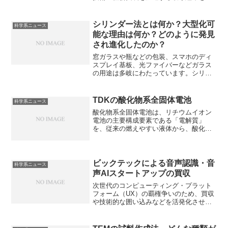
始しました。データ駆動型加工データ統
合・活用は勘に大きく依存してきた加工
技術を、AIやデータ分析技術によって最
シリンダー法とは何か？大型化可
科学系ニュース
適化、高度化するものです。データから
能な理由は何か？どのように発見
の「知見抽出と予測」と加工プロセスへ
され進化したのか？
の「フィードバックと活用」について知
ることができます。
窓ガラスや瓶などの包装、スマホのディ
スプレイ基板、光ファイバーなどガラス
の用途は多岐にわたっています。シリン
ダー法は、吹き竿で巨大なガラスの筒を
吹き上げ、両端を切断後に縦に切り開
き、再加熱して平らに押し広げる方法
TDKの酸化物系全固体電池
科学系ニュース
で、クラウン法よりも大きなガラスを作
酸化物系全固体電池は、リチウムイオン
ることができます。シリンダー法の特徴
電池の主要構成要素である「電解質」
や用途を知ることができます。
を、従来の燃えやすい液体から、酸化物
の固形物に置き換えた次世代電池で、高
い安全性と小型化可能な点から注目され
ています。その特性とTDKが力を入れる
理由を知ることができます。
ビックテックによる音声認識・音
科学系ニュース
声AIスタートアップの買収
次世代のコンピューティング・プラット
フォーム（UX）の覇権争いのため、買収
や技術的な囲い込みなどを活発化させて
います。音声認識、音声AIにどんな市場
があるのか知ることができます。