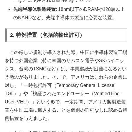
ーなどに使用される高性能なチップ。
先端半導体製造装置
: 18nm以下のDRAMや128層以上
のNANDなど、先端半導体の製造に必要な装置。
2. 特例措置（包括的輸出許可）
この厳しい規制が導入された際、中国に半導体製造工場
を持つ外国企業（特に韓国のサムスン電子やSKハイニッ
クス、台湾のTSMCなど）は、事業継続が困難になるとい
う懸念がありました。そこで、アメリカはこれらの企業に
対し、「一時包括許可（Temporary General License,
TGL）」
や
「検証されたエンドユーザー（Verified End-
User, VEU）」という形で、一定期間、アメリカ製製造装
置を中国工場に搬入することを個別の許可なしに認める特
例措置を与えました。