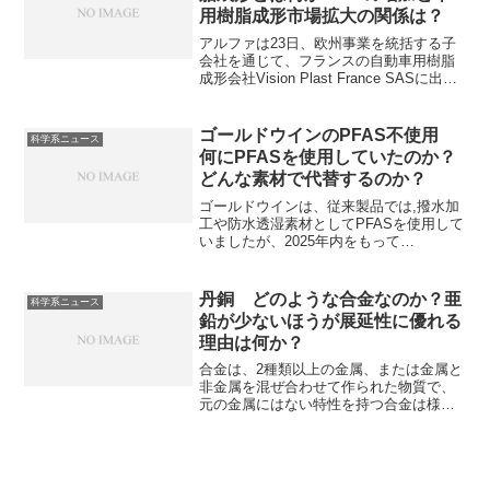
用樹脂成形市場拡大の関係は？
アルファは23日、欧州事業を統括する子
会社を通じて、フランスの自動車用樹脂
成形会社Vision Plast France SASに出資
することを発表しています。車用樹脂成
形とは、自動車の部品をプラスチック
（樹脂）を使って成形する加工技術のこ
ゴールドウインのPFAS不使用
科学系ニュース
とで、軽量、コスト削減、デザイン性の
何にPFASを使用していたのか？
高さなどから様々な部品で利用されてい
どんな素材で代替するのか？
ます。どのような素材が使われれるの
か、EVとの関係性などを知ることができ
ゴールドウインは、従来製品では,撥水加
ます。
工や防水透湿素材としてPFASを使用して
いましたが、2025年内をもって
PFAS（有機フッ素化合物）を製品に使用
しない方針を進めています。代替素材の
詳細や代替できるようになった理由を知
丹銅 どのような合金なのか？亜
科学系ニュース
ることができます。
鉛が少ないほうが展延性に優れる
理由は何か？
合金は、2種類以上の金属、または金属と
非金属を混ぜ合わせて作られた物質で、
元の金属にはない特性を持つ合金は様々
な分野で利用されています。丹銅は銅を
主成分とし、亜鉛の含有量が少ない（3～
20%未満）銅合金で、展延性に優れる合
金です。黄銅との違いや展延性に優れる