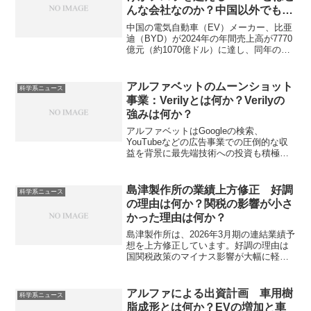
んな会社なのか？中国以外でも成
功しているのか？
中国の電気自動車（EV）メーカー、比亜
迪（BYD）が2024年の年間売上高が7770
億元（約1070億ドル）に達し、同年のテ
スラの売上高977億ドルを上回ったことが
ニュースになっています。これまでEV市
場でリーダー企業であったテスラも市場
アルファベットのムーンショット
科学系ニュース
の激化によってBYDの追いあげにあって
事業：Verilyとは何か？Verilyの
います。BYDとはどんな会社なのか、テ
強みは何か？
スラとの違いがどこにあるのかを知るこ
とができる記事になっています。
アルファベットはGoogleの検索、
YouTubeなどの広告事業での圧倒的な収
益を背景に最先端技術への投資も積極的
に行っています。Verilyは生命科学企業
で、AIやデータサイエンスを活用し、膨
大な健康・医療データを分析すること
島津製作所の業績上方修正 好調
科学系ニュース
で、病気の予防、早期発見、治療法開発
の理由は何か？関税の影響が小さ
を目指しています。どのような強みをも
かった理由は何か？
っているのか、具体的な取り組み内容は
何か知ることができます。
島津製作所は、2026年3月期の連結業績予
想を上方修正しています。好調の理由は
国関税政策のマイナス影響が大幅に軽減
されたことでや分析計測機器のグローバ
ルでの需要拡大と利益率改善などろされ
ています。関税の影響が小さくなった理
アルファによる出資計画 車用樹
科学系ニュース
由は何か知ることができます。
脂成形とは何か？EVの増加と車