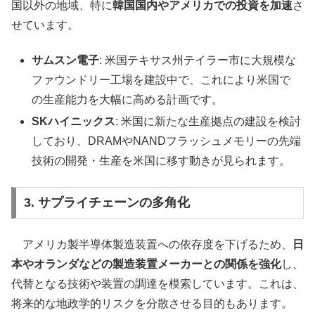
国以外の地域、特に
韓国国内やアメリカでの投資を加速
さ
せています。
サムスン電子
: 米国テキサス州テイラー市に大規模な
ファウンドリー工場を建設中で、これにより米国で
の生産能力を大幅に高める計画です。
SKハイニックス
: 米国に新たな生産拠点の建設を検討
しており、DRAMやNANDフラッシュメモリーの先端
技術の開発・生産を米国に移す動きが見られます。
3. サプライチェーンの多角化
アメリカ製半導体製造装置への依存度を下げるため、
日
本やオランダなどの製造装置メーカーとの関係を強化
し、
代替となる技術や装置の調達を模索しています。これは、
将来的な地政学的リスクを分散させる目的もあります。