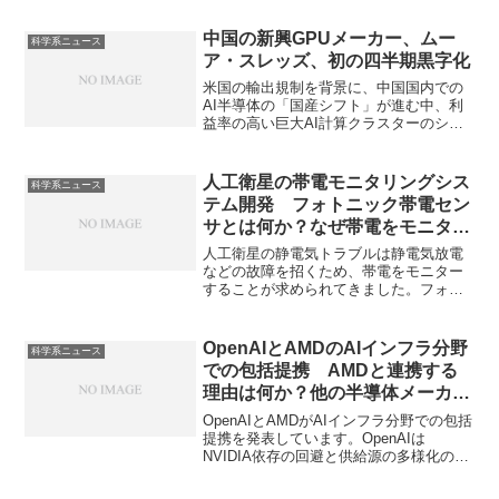
中国の新興GPUメーカー、ムー
科学系ニュース
ア・スレッズ、初の四半期黒字化
米国の輸出規制を背景に、中国国内での
AI半導体の「国産シフト」が進む中、利
益率の高い巨大AI計算クラスターのシス
テム販売への移行で黒字化を達成してい
ます。実際のNVIDIAとの差はどれくらい
か知ることができます。
人工衛星の帯電モニタリングシス
科学系ニュース
テム開発 フォトニック帯電セン
サとは何か？なぜ帯電をモニター
することが重要なのか？
人工衛星の静電気トラブルは静電気放電
などの故障を招くため、帯電をモニター
することが求められてきました。フォト
ニック帯電センサでなぜ帯電をモニター
することができるのかやどのように放電
するのかを知ることができます。
OpenAIとAMDのAIインフラ分野
科学系ニュース
での包括提携 AMDと連携する
理由は何か？他の半導体メーカー
との連携はどうか？
OpenAIとAMDがAIインフラ分野での包括
提携を発表しています。OpenAIは
NVIDIA依存の回避と供給源の多様化のた
めに多数の半導体メーカーと協力体制を
築いています。AMDを始めとした各半導