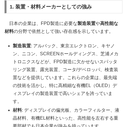
1. 装置・材料メーカーとしての強み
日本の企業は、FPD製造に必要な
製造装置
や
高性能な
材料
の分野で依然として強い存在感を示しています。
製造装置
: アルバック、東京エレクトロン、キヤノ
ン、ニコン、SCREENホールディングス、芝浦メカ
トロニクスなどが、FPD製造に欠かせないスパッタ
リング装置、露光装置、コータ/デベロッパ、検査装
置などを提供しています。これらの企業は、最先端
の技術を活かし、特に高精細な有機EL（OLED）デ
ィスプレイの製造装置で高いシェアを誇っていま
す。
材料
: ディスプレイの偏光板、カラーフィルター、液
晶材料、有機EL材料といった、高性能を左右する重
要部材でも日本企業が強みを持っています。