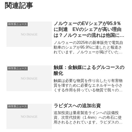
関連記事
ノルウェーのEVシェアが95.9％
科学系ニュース
に到達 EVのシェアが高い理由
は？ノルウェーの流れは他国にも
波及するのか？
ノルウェーの2025年の新車販売で電気自
動車のシェアが95.9%に達したと報道さ
れています。ノルウェーが掲げていた
「2025年までに新車販売の100%をゼロエ
ミッション車にする」という目標に限り
なく近づいた形です。なぜ高いシェアを
触媒：金触媒によるグルコースの
科学系ニュース
実現したのか、他の国でも同様のことが
酸化
できるのかを知ることができます。
触媒は必要な物質を作り出したり有害物
質を壊すために必要なエネルギーを小さ
くする作用を持っている物質で我々の生
活に欠かすことができません。金触媒に
よるグルコースの酸化反応は副反応が少
なく高活性で、バイオ法に代わる環境低
ラピダスへの追加出資
科学系ニュース
負荷なグリーンプロセスとして工業的応
追加投資は量産製造ラインへの設備投
用が期待されます。なぜ金触媒が適して
資、次世代技術（1.4nm）への布石に使
いるのかを知ることができます。
用されるとされています。ラピダスの
2nmプロセスの量産状況と他社状況を知
ることができます。