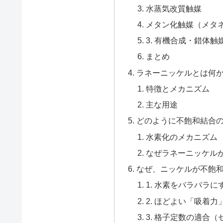
水蒸気改質触媒
メタン化触媒（メタ
3. 有機合成・錯体触
まとめ
ラネーニッケルとは何
特徴とメカニズム
主な用途
どのように不飽和結合
水素化のメカニズム
なぜラネーニッケル
なぜ、ニッケルが不飽
1. 水素をバラバラに
2. ほどよい「吸着力
3. 格子定数の適合