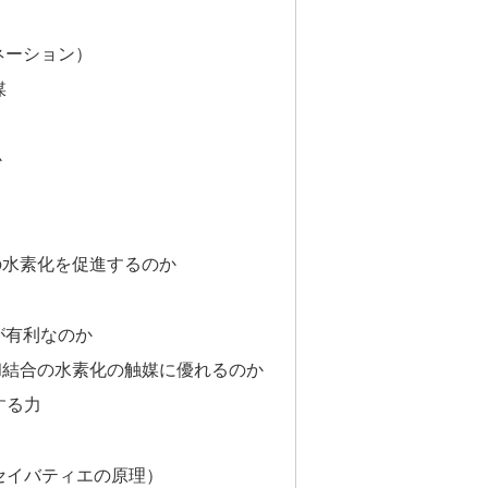
ネーション）
媒
か
の水素化を促進するのか
が有利なのか
和結合の水素化の触媒に優れるのか
する力
」
（セイバティエの原理）