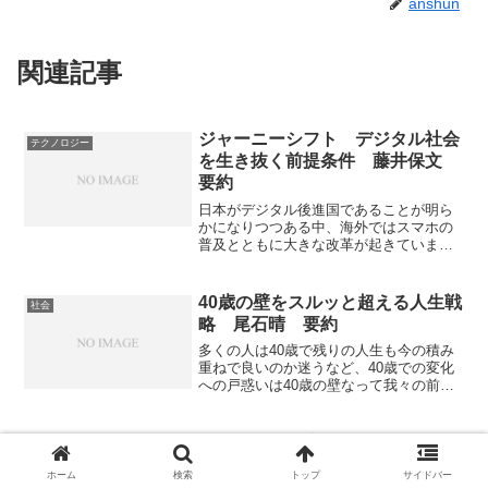
anshun
関連記事
ジャーニーシフト デジタル社会
テクノロジー
を生き抜く前提条件 藤井保文
要約
日本がデジタル後進国であることが明ら
かになりつつある中、海外ではスマホの
普及とともに大きな改革が起きていま
す。製品に求められるものが品質や安全
性から行動支援へと変化しており、利便
性と意味性を分け、どのような行動支援
40歳の壁をスルッと超える人生戦
社会
を行うことができるかを考えることがと
略 尾石晴 要約
ても重要になっています。行動支援への
変化＝「ジャーニーシフト」をするため
多くの人は40歳で残りの人生も今の積み
にはどうすればよいのかしることができ
重ねで良いのか迷うなど、40歳での変化
るようになっていきます。
への戸惑いは40歳の壁なって我々の前に
現れます。この壁を超えるには様々なこ
とが必要ですが、自分業を見つけること
がとても有効です。「40歳の壁をスルッ
ニデックの不適切な会計処理の疑
経済
と超えるために必要な人生戦略」を知る
いによるストップ安 どんな疑い
ことができる本になっています。
ホーム
検索
トップ
サイドバー
があるのか？