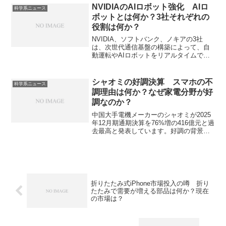
ことができます。
NVIDIAのAIロボット強化 AIロ
科学系ニュース
ボットとは何か？3社それぞれの
役割は何か？
NVIDIA、ソフトバンク、ノキアの3社
は、次世代通信基盤の構築によって、自
動運転やAIロボットをリアルタイムで遠
隔運用する次世代インフラを目指しま
す。AIロボットとは何かやNVIDIAが力を
入れる理由を知ることができます。
シャオミの好調決算 スマホの不
科学系ニュース
調理由は何か？なぜ家電分野が好
調なのか？
中国大手電機メーカーのシャオミが2025
年12月期通期決算を76%増の416億元と過
去最高と発表しています。好調の背景に
はスマホ分野の不調を家電領域での高付
加価値モデルの投入による収益性向上が
あります。スマホ分野の苦戦の理由と家
電分野好調の理由は何か知ることができ
ます。
折りたたみ式iPhone市場投入の噂 折り
たたみで需要が増える部品は何か？現在
の市場は？