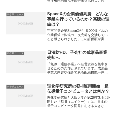
導体用高純度化学品事業を取得し、高純
度化学品事業特にTMHAの製造を拡大し
ています。TMHAとは何か、アジアに力
を入れる理由は何かを知ることができま
SpaceXの企業価値高騰 どんな
科学系ニュース
す。
事業を行っているのか？高騰の理
由は？
宇宙開発企業SpaceXが、8,000億ドルの
企業価値で株式の二次売却を交渉してい
ると報じられました。この評価額が実現
すれば、米国で最も価値の高い非上場企
業になる見込みです。SpaceXの事業内容
や企業価値高騰の理由は何か知ることが
日清紡HD、子会社の成形品事業
科学系ニュース
できます。
売却へ
「無線・通信事業」へ経営資源を集中さ
せるための売却とされています。成形品
事業の内容や強みである配線機能一体型
とはなにか知ることができます。
理化学研究所の叡-II運用開始 超
科学系ニュース
伝導量子コンピュータとは何か？
理化学研究所と大阪大学が2026年3月に公
開した「叡-II（エイツー）」は、日本の
量子コンピュータ開発における大きな転
換点となる機体と期待されています。叡-
IIの特徴やどのような用途があるのか知る