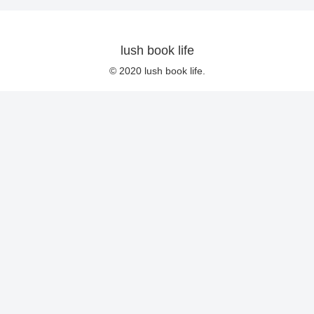
lush book life
© 2020 lush book life.