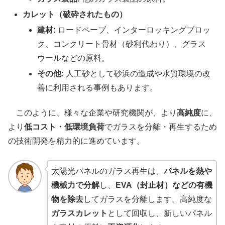
カレット（破砕されたもの）
建材:
ロードペーブ、インターロッキングブロッ
ク、コンクリート骨材（砂利代わり）、グラス
ウールなどの原料。
その他:
人工砂として砂浜の造成や水質環境の改
善に利用される事例もあります。
このように、様々な企業や研究機関が、より
高純度
に、
より
低コスト・低環境負荷
でガラスを分離・再生するため
の技術開発を精力的に進めています。
太陽光パネルのガラス再生は、
パネルを熱や
機械力で分解
し、
EVA（封止材）などの有機
物を除去
してガラスを分離します。高純度な
ガラスカレット
として回収し、新しいパネル