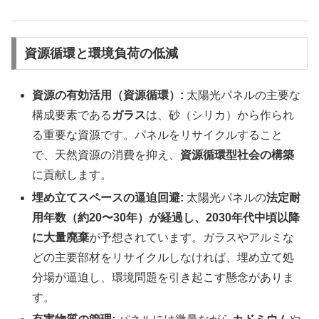
資源循環と環境負荷の低減
資源の有効活用（資源循環）:
太陽光パネルの主要な
構成要素である
ガラス
は、砂（シリカ）から作られ
る重要な資源です。パネルをリサイクルすること
で、天然資源の消費を抑え、
資源循環型社会の構築
に貢献します。
埋め立てスペースの逼迫回避:
太陽光パネルの
法定耐
用年数（約20〜30年）が経過し、2030年代中頃以降
に大量廃棄
が予想されています。ガラスやアルミな
どの主要部材をリサイクルしなければ、埋め立て処
分場が逼迫し、環境問題を引き起こす懸念がありま
す。