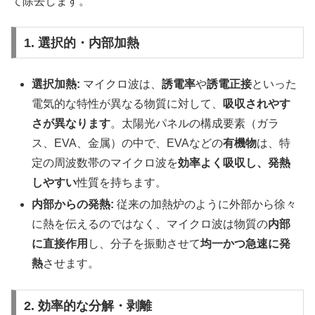
て除去します。
1. 選択的・内部加熱
選択加熱:
マイクロ波は、
誘電率
や
誘電正接
といった
電気的な特性が異なる物質に対して、
吸収されやす
さが異なります
。太陽光パネルの構成要素（ガラ
ス、EVA、金属）の中で、EVAなどの
有機物
は、特
定の周波数帯のマイクロ波を
効率よく吸収し、発熱
しやすい
性質を持ちます。
内部からの発熱:
従来の加熱炉のように外部から徐々
に熱を伝えるのではなく、マイクロ波は物質の
内部
に直接作用
し、分子を振動させて
均一かつ急速に発
熱
させます。
2. 効率的な分解・剥離