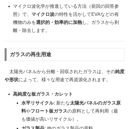
マイクロ波化学が推進している方法（前回の回答参
照）で、
マイクロ波
の特性を活かしてEVAなどの有
機物のみを
選択的・効率的に加熱
し、ガラスから剥
離・除去します。
ガラスの再生用途
太陽光パネルから分離・回収されたガラスは、その
純度
や形状
によって、様々な用途で再資源化されます。
高純度な板ガラス・カレット
水平リサイクル:
新たな
太陽光パネルのガラス原
料
や
フロート板ガラス
の原料として再利用（最
も価値が高いリサイクル）。
ガラス製品:
他のガラス製品の原料。