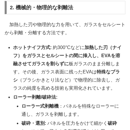
2. 機械的・物理的な剥離法
加熱した刃や物理的な力を用いて、ガラスをセルシート
から剥離・分離する方法です。
ホットナイフ方式:
約300°Cなどに
加熱した刃（ナイ
フ）をガラスとセルシートの間に挿入し、EVAを溶
融させてガラスを割らずに
板ガラスのまま分離しま
す。その後、ガラス表面に残ったEVAは
特殊なブラ
シ
（ブラシかきとり法など）で物理的に除去し、ガ
ラスの純度を高める技術も実用化されています。
ローラー剥離/破砕法:
ローラー式剥離機
：パネルを特殊なローラーに
通し、ガラスを剥離します。
破砕・選別:
パネルを圧力をかけて細かく
破砕