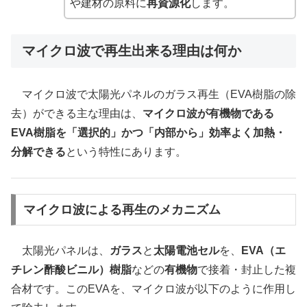
や建材の原料に
再資源化
します。
マイクロ波で再生出来る理由は何か
マイクロ波で太陽光パネルのガラス再生（EVA樹脂の除
去）ができる主な理由は、
マイクロ波が有機物である
EVA樹脂を「選択的」かつ「内部から」効率よく加熱・
分解できる
という特性にあります。
マイクロ波による再生のメカニズム
太陽光パネルは、
ガラス
と
太陽電池セル
を、
EVA（エ
チレン酢酸ビニル）樹脂
などの
有機物
で接着・封止した複
合材です。このEVAを、マイクロ波が以下のように作用し