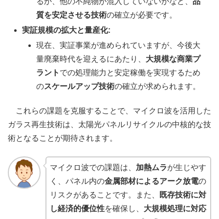
るか、他の不純物が混入していないかなど、
品
質を安定させる技術
の確立が必要です。
実証規模の拡大と量産化:
現在、実証事業が進められていますが、今後大
量廃棄時代を迎えるにあたり、
大規模な商業プ
ラント
での処理能力と安定稼働を実現するため
の
スケールアップ技術
の確立が求められます。
これらの課題を克服することで、マイクロ波を活用した
ガラス再生技術は、太陽光パネルリサイクルの中核的な技
術となることが期待されます。
マイクロ波での課題は、
加熱ムラ
が生じやす
く、パネル内の
金属部材によるアーク放電
の
リスクがあることです。また、
既存技術に対
し経済的優位性
を確保し、
大規模処理に対応