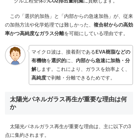
クル工程全体の
CO2排出量削減
に貢献します。
この「選択的加熱」と「内部からの急速加熱」が、従来
の加熱方法や化学処理では難しかった、
複合材からの高効
率かつ高純度なガラス分離
を可能にしている理由です。
マイクロ波は、接着剤である
EVA樹脂などの
有機物
を
選択的
に、
内部から急速に加熱・分
解
します。これにより、ガラスを効率よく、
高純度
で剥離・分離できるためです。
太陽光パネルガラス再生が重要な理由は何
か
太陽光パネルガラス再生が重要な理由は、主に以下の3
点に集約されます。