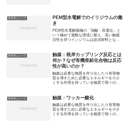
とです。どのように伝導度を高めたのか
知ることができます。
PEM型水電解でのイリジウムの働
科学系ニュース
き
PEM型水電解陽極の「強酸・高電位」と
いう極めて過酷な環境に耐え、高い触媒
活性を持つインジウムは必須材料となっ
ています。PEM型水電解装置の仕組みや
なぜ高い触媒活性を持つのか知ることが
できます。
触媒：根岸カップリング反応とは
科学系ニュース
何か？なぜ有機亜鉛化合物は反応
性が高いのか？
触媒は必要な物質を作り出したり有害物
質を壊すために必要なエネルギーを小さ
くする作用を持っている物質で我々の生
活に欠かすことができません。根岸カッ
プリング反応は有機亜鉛化合物と有機ハ
ロゲン化物を、パラジウムやニッケル触
触媒：ワッカー酸化
科学系ニュース
媒を用いて結合させる反応です。どのよ
触媒は必要な物質を作り出したり有害物
うな利点があるのか、ニッケルとパラジ
質を壊すために必要なエネルギーを小さ
ウムの触媒の使い分けを知ることができ
くする作用を持っている物質で我々の生
ます。
活に欠かすことができません。ワッカー
酸化は、パラジウム触媒と銅塩を用い、
アルケンを酸素で酸化してカルボニル化