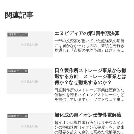
関連記事
エヌビディアの第1四半期決算
科学系ニュース
一部の投資家が抱いていた超強気の期待
には届かなかったものの、業績も先行き
見通しも『市場の平均予想』は超える結
果となっています。好調の要因や今後の
動向を知ることができます。
日立製作所ストレージ事業から撤
科学系ニュース
退する方針 ストレージ事業とは
何か？なぜ撤退するのか？
日立製作所のストレージ事業は圧倒的な
信頼性を誇るハイエンドストレージなど
を提供していますが、ソフトウェア事業
への集中を進めるため、撤退を検討して
います。ハイエンドストレージとは何か
や撤退の理由を知ることができます。
旭化成の超イオン伝導性電解液
科学系ニュース
超イオン伝導性電解液とはリチウムイオ
ンの移動速度（イオン伝導度）を、従来
の限界を超えて劇的に高めた電解液のこ