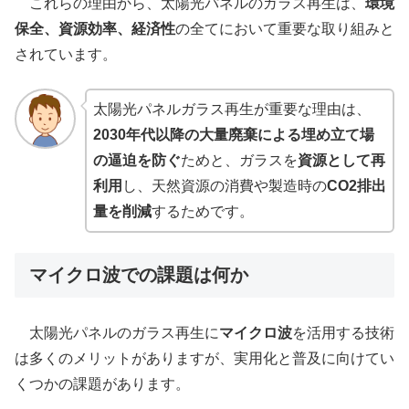
これらの理由から、太陽光パネルのガラス再生は、
環境
保全、資源効率、経済性
の全てにおいて重要な取り組みと
されています。
太陽光パネルガラス再生が重要な理由は、
2030年代以降の大量廃棄による埋め立て場
の逼迫を防ぐ
ためと、ガラスを
資源として再
利用
し、天然資源の消費や製造時の
CO2排出
量を削減
するためです。
マイクロ波での課題は何か
太陽光パネルのガラス再生に
マイクロ波
を活用する技術
は多くのメリットがありますが、実用化と普及に向けてい
くつかの課題があります。