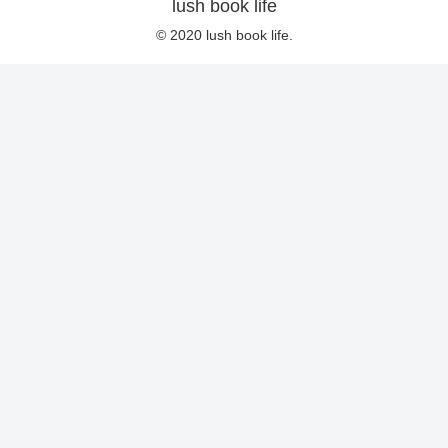
lush book life
© 2020 lush book life.