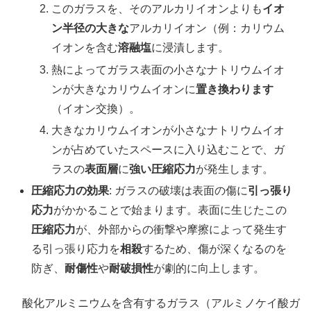
このガラスを、そのアルカリイオンよりも
イオ
ン半径の大きな
アルカリイオン（例：カリウム
イオンを含む
溶融塩
に浸漬します。
熱によってガラス表面の小さなナトリウムイオ
ンが大きなカリウムイオンに
置き換わります
（イオン交換）。
大きなカリウムイオンが小さなナトリウムイオ
ンが占めていたスペースに入り込むことで、ガ
ラスの
表面層
に
強い圧縮応力
が発生します。
圧縮応力の効果
: ガラスの破壊は表面の傷に
引っ張り
応力
がかかることで始まります。表面に生じたこの
圧縮応力
が、外部からの衝撃や摩擦によって発生す
る引っ張り応力を
相殺
するため、傷が深くなるのを
防ぎ、
耐傷性
や
耐破損性
が劇的に向上します。
酸化アルミニウムを含有するガラス（アルミノケイ酸ガ