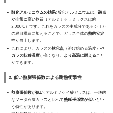
酸化アルミニウムの効果
: 酸化アルミニウムは、
融点
が非常に高い
物質（アルミナセラミックスは約
2,000℃）です。これをガラスの主成分であるシリカ
の網目構造に加えることで、ガラス全体の
熱的安定
性
が向上します。
これにより、ガラスの
軟化点
（溶け始める温度）や
ガラス転移温度
が高くなり、
より高温に耐える
こと
ができます。
2. 低い熱膨張係数による耐熱衝撃性
熱膨張係数が低い
: アルミノケイ酸ガラスは、一般的
なソーダ石灰ガラスと比べて
熱膨張係数が低い
とい
う特性があります。