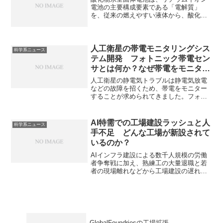
しることができます。
電池の主要構成要素である「電解質」
を、従来の燃えやすい液体から、酸化物
の固形物に置き換えた次世代電池で、高
い安全性と小型化可能な点から注目され
ています。その特性とTDKが力を入れる
理由を知ることができます。
人工衛星の帯電モニタリングシス
科学系ニュース
テム開発 フォトニック帯電セン
サとは何か？なぜ帯電をモニター
することが重要なのか？
人工衛星の静電気トラブルは静電気放電
などの故障を招くため、帯電をモニター
することが求められてきました。フォト
ニック帯電センサでなぜ帯電をモニター
することができるのかやどのように放電
するのかを知ることができます。
AI特需での工場建設ラッシュと人
科学系ニュース
手不足 どんな工場が新設されて
いるのか？
AIインフラ建設による数千人規模の労働
者争奪戦に加え、熟練工の大量退職と若
者の現場離れなどから工場建設の遅れが
常態化しています。どのような工場建設
が進んでいるのかや人手不足の要因を知
ることができます。
GlobalFoundriesの工場拡張