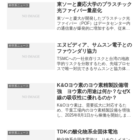
東ソーと慶応大学のプラスチック
科学系ニュース
光ファイバー量産化
東ソーと慶大が開発したプラスチック光
ファイバー（POF）はデータセンター内
の通信量が爆発的に増加する中、従来の
ガラス製ファイバーの限界を打ち破る技
術として非常に注目されています。樹脂
を使うメリットや速度を速くできた理由
エヌビディア、サムスン電子との
科学系ニュース
を知ることができます。
ファウンダリ協力
TSMCへの一社依存リスクと台湾の地政
学的リスクを分散するため、先端プロセ
スで唯一対抗できるサムスンと協力体制
を築くものと思われます。サムスン電子
を選んだ理由を知ることができます。
K&Oヨウ素のヨウ素精製設備増
科学系ニュース
強 ヨウ素の用途は何か？なぜX
線の吸収性に優れるのか？
K&Oヨウ素は、需要拡大に対応するた
め、千葉工場内のヨウ素精製設備を増強
し、2025年8月1日から稼働を開始しまし
た。ヨウ素の液晶ディスプレイや医療分
野での需要拡大に加え、好調な国際市況
が背景にあります。なぜ、液晶ディスプ
TDKの酸化物系全固体電池
科学系ニュース
レイや医療分野で利用されているのかを
酸化物系全固体電池は、リチウムイオン