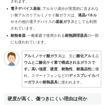
されます。
電子デバイス基板
: アルカリ成分が実質的に含まれな
い無アルカリアルミノケイ酸ガラスは、
液晶パネル
やその他の電子デバイスの
基板ガラス
としても利用
されています。
耐熱食器
: 一般家庭で使用される
耐熱調理器具
の一部
にも使われています。
アルミノケイ酸ガラス
は、主に
酸化アルミニ
ウムと二酸化ケイ素で構成されるガラスで
す。高い強度
、
硬度
、
耐熱性
、
耐薬品性
に優
れ、スマートフォンなどの
ディスプレイカバ
ーガラス
や
耐熱器具
に使われます。
硬度が高く、傷つきにくい理由は何か