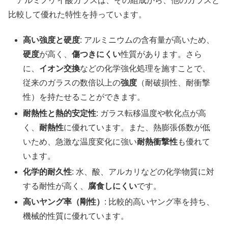
アルミノケイ酸ガラスは、その組成から、他のガラスと
比較して優れた特性を持っています。
高い強度と硬度
: アルミニウムの含有量が高いため、
硬度
が高く、
傷つきにくい
性質があります。さら
に、
イオン交換
などの化学強化処理を施すことで、
従来のガラスの数倍以上の
強度
（耐破損性、耐衝撃
性）を持たせることができます。
耐熱性と熱的安定性
: ガラス転移温度や軟化点が高
く、
耐熱性
に優れています。また、熱膨張係数が低
いため、急激な温度変化に強い
耐熱衝撃性
も優れて
います。
化学的耐久性
: 水、酸、アルカリなどの化学物質に対
する耐性が高く、
腐食しにくい
です。
高いヤング率（剛性）
: 比較的高いヤング率を持ち、
機械的性質に優れています。