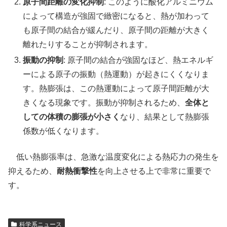
原子間距離の変化抑制
: このように酸化アルミニウム
によって構造が強固で緻密になると、熱が加わって
も原子間の結合が緩んだり、原子間の距離が大きく
離れたりすることが抑制されます。
振動の抑制
: 原子間の結合が強固なほど、熱エネルギ
ーによる原子の振動（熱運動）が起きにくくなりま
す。熱膨張は、この熱運動によって原子間距離が大
きくなる現象です。振動が抑制されるため、
全体と
しての体積の膨張が小さく
なり、結果として熱膨張
係数が低くなります。
低い熱膨張率は、急激な温度変化による熱応力の発生を
抑えるため、
耐熱衝撃性
を向上させる上で非常に重要で
す。
科学系ニュース