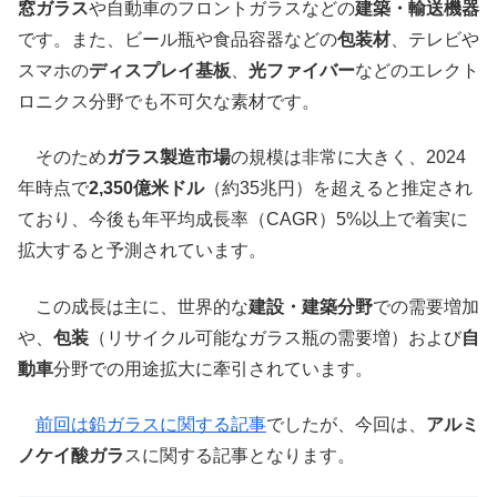
窓ガラス
や自動車のフロントガラスなどの
建築・輸送機器
です。また、ビール瓶や食品容器などの
包装材
、テレビや
スマホの
ディスプレイ基板
、
光ファイバー
などのエレクト
ロニクス分野でも不可欠な素材です。
そのため
ガラス製造市場
の規模は非常に大きく、2024
年時点で
2,350億米ドル
（約35兆円）を超えると推定され
ており、今後も年平均成長率（CAGR）5%以上で着実に
拡大すると予測されています。
この成長は主に、世界的な
建設・建築分野
での需要増加
や、
包装
（リサイクル可能なガラス瓶の需要増）および
自
動車
分野での用途拡大に牽引されています。
前回は鉛ガラスに関する記事
でしたが、今回は、
アルミ
ノケイ酸ガラ
スに関する記事となります。