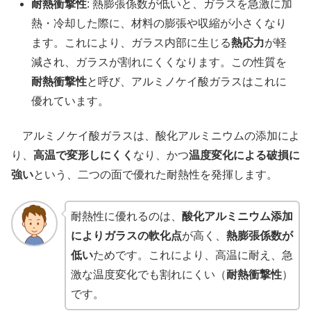
耐熱衝撃性
: 熱膨張係数が低いと、ガラスを急激に加
熱・冷却した際に、材料の膨張や収縮が小さくなり
ます。これにより、ガラス内部に生じる
熱応力
が軽
減され、ガラスが割れにくくなります。この性質を
耐熱衝撃性
と呼び、アルミノケイ酸ガラスはこれに
優れています。
アルミノケイ酸ガラスは、酸化アルミニウムの添加によ
り、
高温で変形しにくく
なり、かつ
温度変化による破損に
強い
という、二つの面で優れた耐熱性を発揮します。
耐熱性に優れるのは、
酸化アルミニウム添加
によりガラスの軟化点
が高く、
熱膨張係数が
低い
ためです。これにより、高温に耐え、急
激な温度変化でも割れにくい（
耐熱衝撃性
）
です。