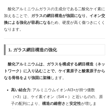
酸化アルミニウムガラスの主成分である二酸化ケイ素に
加えることで、
ガラスの網目構造が強固になり、イオン交
換による強化が容易になる
ため、硬度が高く傷つきにくく
なります。
1. ガラス網目構造の強化
酸化アルミニウムは、ガラスを構成する網目構造（ネッ
トワーク）に入り込むことで、ケイ素原子と酸素原子から
なる骨格をより強固に架橋
します。
高い結合力
: アルミニウムイオンAl3+が持つ価数
（+3）は、ケイ素イオン（Si4＋）と近いものの、原
子の配列により、
構造の緻密さ
と
安定性
が増しま