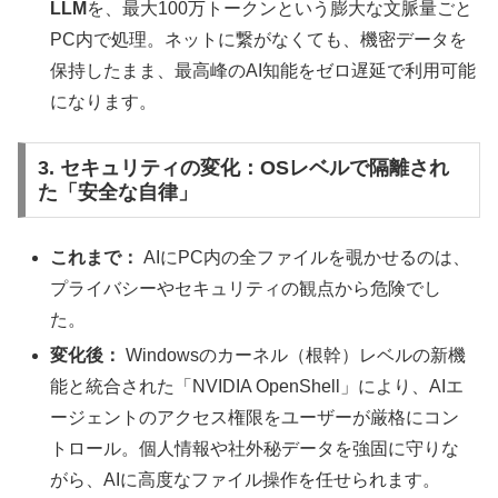
LLM
を、最大100万トークンという膨大な文脈量ごと
PC内で処理。ネットに繋がなくても、機密データを
保持したまま、最高峰のAI知能をゼロ遅延で利用可能
になります。
3. セキュリティの変化：OSレベルで隔離され
た「安全な自律」
これまで：
AIにPC内の全ファイルを覗かせるのは、
プライバシーやセキュリティの観点から危険でし
た。
変化後：
Windowsのカーネル（根幹）レベルの新機
能と統合された「NVIDIA OpenShell」により、AIエ
ージェントのアクセス権限をユーザーが厳格にコン
トロール。個人情報や社外秘データを強固に守りな
がら、AIに高度なファイル操作を任せられます。