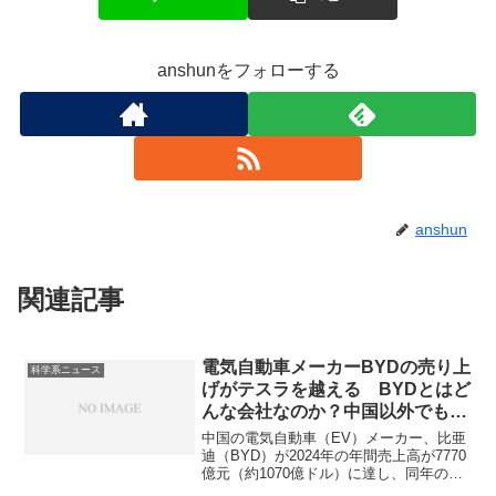
anshunをフォローする
anshun
関連記事
電気自動車メーカーBYDの売り上
科学系ニュース
げがテスラを越える BYDとはど
んな会社なのか？中国以外でも成
功しているのか？
中国の電気自動車（EV）メーカー、比亜
迪（BYD）が2024年の年間売上高が7770
億元（約1070億ドル）に達し、同年のテ
スラの売上高977億ドルを上回ったことが