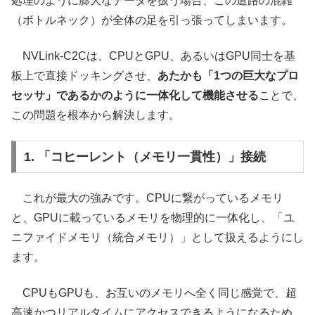
処理のように膨大なデータを扱う場合、この道路の混雑
（ボトルネック）が全体の足を引っ張ってしまいます。
NVLink-C2Cは、CPUとGPU、あるいはGPU同士を基
板上で直接ドッキングさせ、
あたかも「1つの巨大なプロ
セッサ」であるかのように一体化して機能させる
ことで、
この問題を根本から解決します。
1. 「コヒーレント（メモリ一貫性）」接続
これが最大の強みです。CPUに繋がっているメモリ
と、GPUに載っているメモリを物理的に一体化し、「ユ
ニファイドメモリ（統合メモリ）」として扱えるようにし
ます。
CPUもGPUも、お互いのメモリへ全く同じ感覚で、超
高速かつリアルタイムにアクセスできるようになるため、