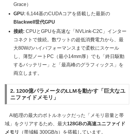
Grace）
GPU:
6,144基のCUDAコアを搭載した最新の
Blackwell世代GPU
接続:
CPUとGPUを高速な「NVLink-C2C」インター
コネクトで接続。数ワットの超低消費電力から、最
大80Wのハイパフォーマンスまで柔軟にスケール
し、薄型ノートPC（最小14mm厚）でも「終日駆動
するバッテリー」と「最高峰のグラフィックス」を
両立します。
2. 1200億パラメータのLLMを動かす「巨大なユ
ニファイドメモリ」
AI処理の最大のボトルネックだった「メモリ容量と帯
域」をクリアするため、最大
128GBの高速ユニファイド
メモリ
（帯域幅 300GB/s）を搭載しています。