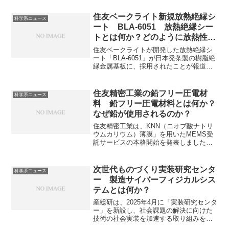
ニュースになっています。これまでEV市
場でリーダー企業であったテスラも市場
住友ベークライト新規放熱絶縁シ
科学系ニュース
の激化によってBYDの追いあげにあって
ート BLA-6051 放熱絶縁シー
います。BYDとはどんな会社なのか、テ
トとは何か？どのように放熱性を
スラとの違いがどこにあるのかを知るこ
高めたのか？
とができる記事になっています。
住友ベークライトが開発した放熱絶縁シ
ート「BLA-6051」が日本発条製の樹脂絶
縁金属基板に、採用されたことが報道さ
れています。放熱絶縁シートとは何かや
なぜ放熱性を高めることができたのかを
知ることができます。
住友精密工業の鉛フリー圧電材
科学系ニュース
料 鉛フリー圧電材料とは何か？
なぜ鉛が使用されるのか？
住友精密工業は、KNN（ニオブ酸ナトリ
ウムカリウム）薄膜」を用いたMEMS受
託サービスの本格開始を発表しました。
従来、圧電材料には有害性の高い鉛が使
用されてきましたが、住友精密工業は鉛
を使用しないニオブ酸ナトリウムカリウ
次世代ものづくり実装研究センタ
科学系ニュース
ムを用いた圧電材料を実現しています。
ー 製造サイバーフィジカルシス
鉛が使用される理由やどのようなMEMS
テムとは何か？
デバイスを製造するのかを知ることがで
きます。
産総研は、2025年4月に「実装研究センタ
ー」を新設し、社会課題の解決に向けた
技術の社会実装を加速する取り組みを開
始しました。実装研究センターの一つで