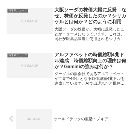
ある「次世代ものづくり実装研究センタ
ー」は次世代のものづくりシステムを構
大阪ソーダの株価大幅に反発 な
科学系ニュース
築することで、生産性向上と高度人材の
ぜ、株価が反発したのか？シリカ
育成を目指す取り組みをおこなう研究セ
ゲルとは何か？どのように利用さ
ンターです。テーマの一つである製造サ
れているのか？
イバーフィジカルシステムとは何か、具
大阪ソーダの株価が、大幅に反発したこ
体的な事例について知ることができま
とがニュースになっています。​これは、
す。
同社が医薬品製造に使用されるシリカゲ
ルの増産を急ぐと報じられたことが背景
にあります。シリカゲルはその吸湿性、
吸着性の高さから幅広い分野で利用され
アルファベットの時価総額4兆ド
科学系ニュース
ています。シリカゲルの特性、治療薬の
ル達成 時価総額向上の理由は何
製造でどのように利用されているのかを
か？Geminiの強みは何か？
知ることができます。
グーグルの親会社であるアルファベット
が世界で4番目となる時価総額4兆ドルを
達成しています。AIで出遅れたと批判さ
れていたアルファベットが、わずか1年で
時価総額を約65%も増加させることに成
功した原動力となったGeminiの強みや
Appleが提携を選んだ理由を知ることがで
きます。
オールドテックの復活：ノキア