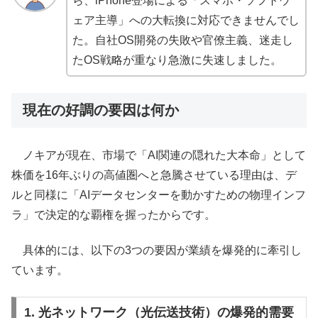
ら、iPhone登場による「スマホ・ソフトウ
ェア主導」への大転換に対応できませんでし
た。自社OS開発の失敗や官僚主義、迷走し
たOS戦略が重なり急激に失速しました。
現在の好調の要因は何か
ノキアが現在、市場で「AI関連の隠れた大本命」として
株価を16年ぶりの高値圏へと急騰させている理由は、デ
ルと同様に「AIデータセンターを動かすための物理インフ
ラ」で決定的な覇権を握ったからです。
具体的には、以下の3つの要因が業績を爆発的に牽引し
ています。
1. 光ネットワーク（光伝送技術）の爆発的需要