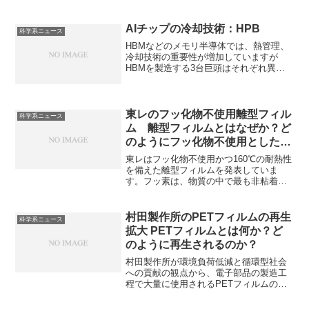
成形機はチップ状のマグネシウムを加
熱・攪拌し、半溶融（シャーベット）状
態で金型に高速射出する装置です。日本
AIチップの冷却技術：HPB
科学系ニュース
製鋼所の新規マグネシウム合金射出成形
HBMなどのメモリ半導体では、熱管理、
機の特徴やマグネシウムの用途を知るこ
冷却技術の重要性が増加していますが
とができます。
HBMを製造する3台巨頭はそれぞれ異な
るアプローチをとっています。冷却技術
が重要になった理由やサムスンの冷却技
術であるHPBとは何か知ることができま
す。
東レのフッ化物不使用離型フィル
科学系ニュース
ム 離型フィルムとはなぜか？ど
のようにフッ化物不使用としたの
か？
東レはフッ化物不使用かつ160℃の耐熱性
を備えた離型フィルムを発表していま
す。フッ素は、物質の中で最も非粘着性
が強い性質から離型フィルムに使用てき
ましたが、PFAS問題から東レはフッ化物
フリーを実現しています。フッ化物不使
村田製作所のPETフィルムの再生
科学系ニュース
用実現方法を知ることができます。
拡大 PETフィルムとは何か？ど
のように再生されるのか？
村田製作所が環境負荷低減と循環型社会
への貢献の観点から、電子部品の製造工
程で大量に使用されるPETフィルムの再
生を拡大を検討しています。PETフィル
ムの特性やどのような再生方法があるの