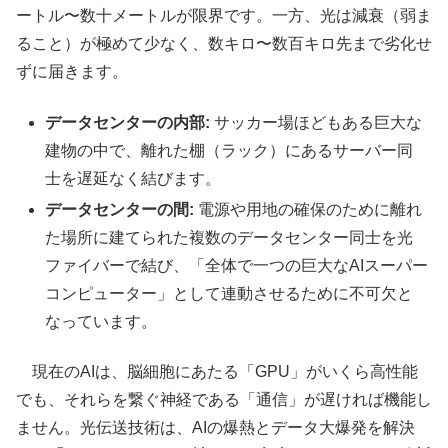
ートル〜数十メートルが限界です。一方、光は減衰（弱ま
ること）が極めて少なく、数キロ〜数百キロ先まで劣化せ
ずに届きます。
データセンターの内部:
サッカー場ほどもある巨大な
建物の中で、離れた棚（ラック）にあるサーバー同
士を遅延なく結びます。
データセンターの間:
電源や用地の確保のために離れ
た場所に建てられた複数のデータセンター同士を光
ファイバーで結び、「全体で一つの巨大なAIスーパー
コンピューター」として連動させるために不可欠と
なっています。
現在のAIは、脳細胞にあたる「GPU」がいくら高性能
でも、それらを繋ぐ神経である「通信」が遅ければ機能し
ません。光伝送技術は、AIの爆熱とデータ大爆発を解決