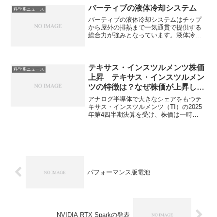
かを知ることができます。
バーティブの液体冷却システム
科学系ニュース
バーティブの液体冷却システムはチップ
から屋外の排熱まで一気通貫で提供する
総合力が強みとなっています。液体冷却
システムの仕組みやどのように液の輸送
を管理するのか知ることができます。
テキサス・インスツルメンツ株価
科学系ニュース
上昇 テキサス・インスツルメン
ツの特徴は？なぜ株価が上昇した
のか？
アナログ半導体で大きなシェアをもつテ
キサス・インスツルメンツ（TI）の2025
年第4四半期決算を受け、株価は一時
8.6%〜9%近く急伸しました。アナログ
半導体とは何か？なぜ株価高騰したのか
を知ることができます。
パフォーマンス版電池
NVIDIA RTX Sparkの発表