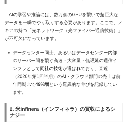
AIの学習や推論には、数万個のGPUを繋いで超巨大な
データを一瞬でやり取りする必要があります。ここで、ノ
キアの持つ「光ネットワーク（光ファイバー通信技術）」
が不可欠になっています。
データセンター同士、あるいはデータセンター内部
のサーバー間を繋ぐ高速・大容量・低遅延の通信イ
ンフラとして同社の技術が選ばれており、直近
（2026年第1四半期）のAI・クラウド部門の売上は前
年同期比で
49%増
という驚異的な伸びを記録してい
ます。
2. 米Infinera（インフィネラ）の買収によるシ
ナジー