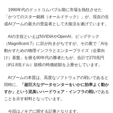
1990年代のドットコムバブル期に市場を熱狂させた
「かつてのスター銘柄（オールドテック）」が、現在の生
成AIブームの最大の受益者として大復活を遂げています。
AIの主役といえばNVIDIAやOpenAI、ビッグテック
（Magnificent 7）に目が向きがちですが、その裏で「AIを
動かすための物理インフラとエンタープライズ（企業向
け）基盤」を握る90年代の勝者たちが、合計で270兆円
（約1.8兆ドル）規模の時価総額を上乗せしています。
AIブームの本質は、高度なソフトウェアの戦いであると
同時に、
「超巨大なデータセンターをいかに効率よく動か
すか」という泥臭いハードウェア・インフラの戦い
である
ことを示す材料となっています。
今回はノキアに関する記事となります。