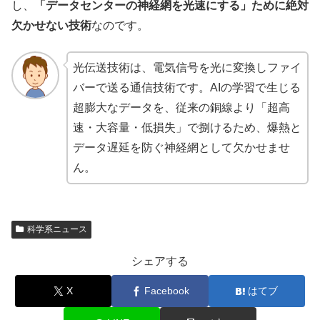
し、
「データセンターの神経網を光速にする」ために絶対
欠かせない技術
なのです。
光伝送技術は、電気信号を光に変換しファイ
バーで送る通信技術です。AIの学習で生じる
超膨大なデータを、従来の銅線より「超高
速・大容量・低損失」で捌けるため、爆熱と
データ遅延を防ぐ神経網として欠かせませ
ん。
科学系ニュース
シェアする
X
Facebook
はてブ