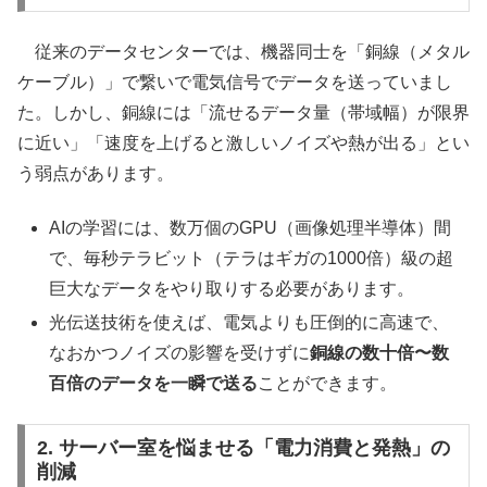
従来のデータセンターでは、機器同士を「銅線（メタル
ケーブル）」で繋いで電気信号でデータを送っていまし
た。しかし、銅線には「流せるデータ量（帯域幅）が限界
に近い」「速度を上げると激しいノイズや熱が出る」とい
う弱点があります。
AIの学習には、数万個のGPU（画像処理半導体）間
で、毎秒テラビット（テラはギガの1000倍）級の超
巨大なデータをやり取りする必要があります。
光伝送技術を使えば、電気よりも圧倒的に高速で、
なおかつノイズの影響を受けずに
銅線の数十倍〜数
百倍のデータを一瞬で送る
ことができます。
2. サーバー室を悩ませる「電力消費と発熱」の
削減