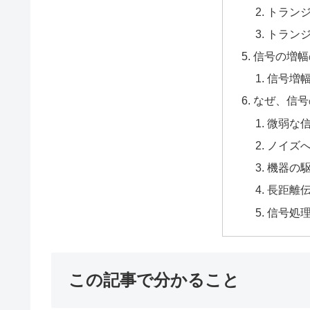
トラン
トラン
信号の増幅
信号増
なぜ、信号
微弱な
ノイズ
機器の
長距離
信号処
この記事で分かること