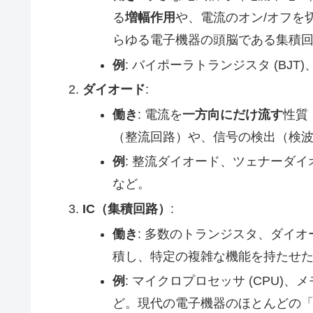
る
増幅作用
や、電流のオン/オフを
らゆる電子機器の頭脳である集積回
例
: バイポーラトランジスタ (BJT)
ダイオード
:
働き
: 電流を
一方向にだけ流す
性質
（整流回路）や、信号の検出（検
例
: 整流ダイオード、ツェナーダイ
など。
IC（集積回路）
:
働き
: 多数のトランジスタ、ダイ
積し、特定の複雑な機能を持たせ
例
: マイクロプロセッサ (CPU)
ど。現代の電子機器のほとんどの「