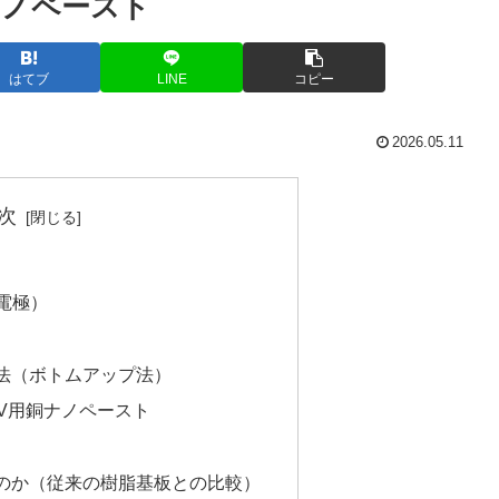
ナノペースト
はてブ
LINE
コピー
2026.05.11
次
通電極）
方法（ボトムアップ法）
V用銅ナノペースト
なのか（従来の樹脂基板との比較）