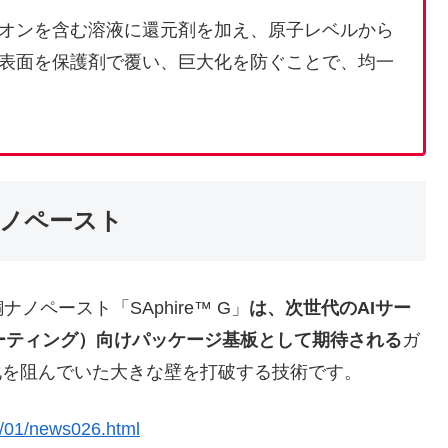
オンを含む溶液に還元剤を加え、原子レベルから
表面を保護剤で覆い、巨大化を防ぐことで、均一
ナノペースト
ペースト「SAphire™ G」
は、次世代のAIサー
ーティング）向けパッケージ基板として期待される
ガ
a）の商用化を阻んでいた大きな壁を打破する技術です。
05/01/news026.html