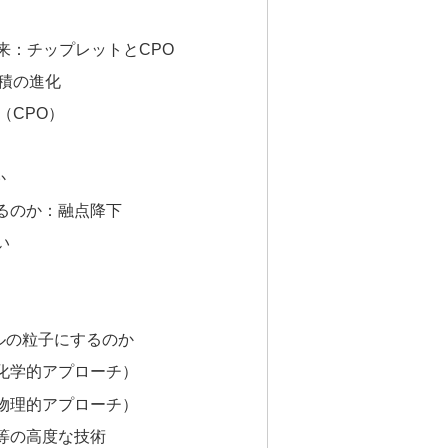
未来：チップレットとCPO
積の進化
（CPO）
か
するのか：融点降下
い
ルの粒子にするのか
（化学的アプローチ）
（物理的アプローチ）
ク等の高度な技術