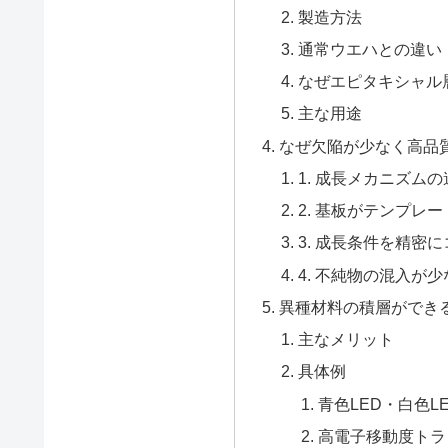
製造方法
通常ウエハとの違い
なぜエピタキシャル
主な用途
なぜ欠陥が少なく高品
1. 成長メカニズム
2. 基板がテンプレ
3. 成長条件を精密
4. 不純物の混入が
異種材料の積層ができ
主なメリット
具体例
青色LED・白色LED
高電子移動度トラ