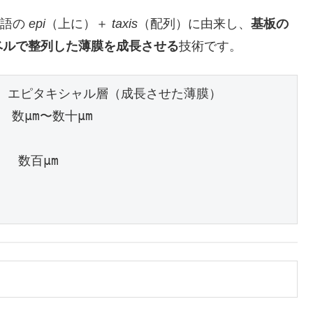
ャ語の
epi
（上に）＋
taxis
（配列）に由来し、
基板の
ベルで整列した薄膜を成長させる
技術です。
──┐  ← エピタキシャル層（成長させた薄膜）

 数μm〜数十μm

  数百μm
