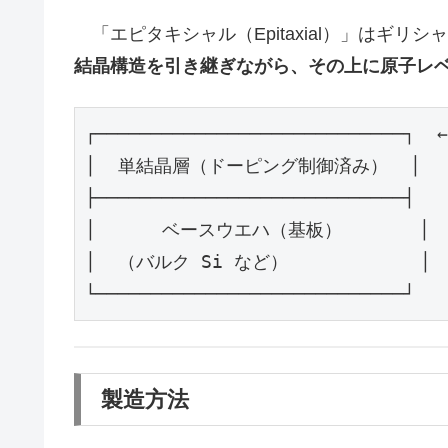
「エピタキシャル（Epitaxial）」はギリシ
結晶構造を引き継ぎながら、その上に原子レ
┌──────────────────────────
│  単結晶層（ドーピング制御済み）  │   
├────────────────────────────┤

│      ベースウエハ（基板）       │  
│  （バルク Si など）            │

製造方法