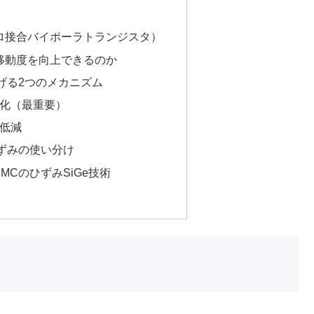
ヘテロ接合バイポーラトランジスタ）
移動度を向上できるのか
げる2つのメカニズム
変化（最重要）
の低減
ずみの使い分け
TSMCのひずみSiGe技術