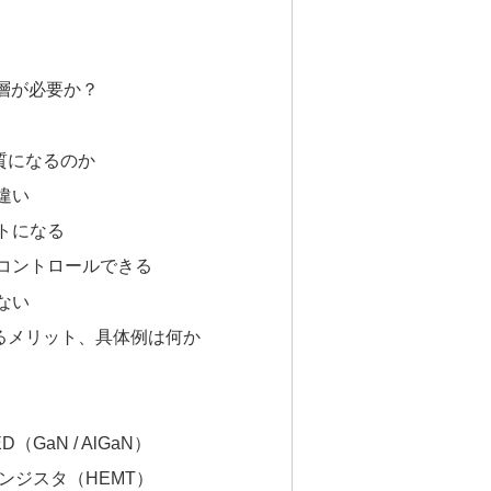
層が必要か？
質になるのか
の違い
ートになる
にコントロールできる
少ない
るメリット、具体例は何か
（GaN / AlGaN）
ンジスタ（HEMT）