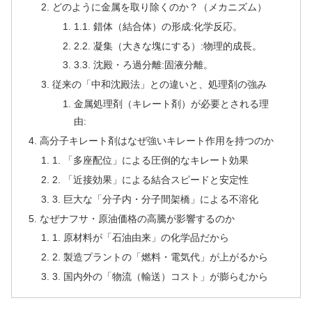
どのように金属を取り除くのか？（メカニズム）
1.1. 錯体（結合体）の形成:化学反応。
2.2. 凝集（大きな塊にする）:物理的成長。
3.3. 沈殿・ろ過分離:固液分離。
従来の「中和沈殿法」との違いと、処理剤の強み
金属処理剤（キレート剤）が必要とされる理
由:
高分子キレート剤はなぜ強いキレート作用を持つのか
1. 「多座配位」による圧倒的なキレート効果
2. 「近接効果」による結合スピードと安定性
3. 巨大な「分子内・分子間架橋」による不溶化
なぜナフサ・原油価格の高騰が影響するのか
1. 原材料が「石油由来」の化学品だから
2. 製造プラントの「燃料・電気代」が上がるから
3. 国内外の「物流（輸送）コスト」が膨らむから