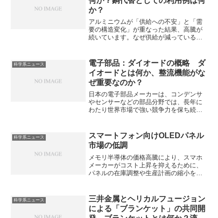
何か？銅代替としての利用例は何
か？
アルミニウムが「供給への不安」と「需
要の構造変化」が重なった結果、高騰が
続いています。なぜ供給が減っているの
か、新たな需要とは何かを知ることがで
きます。
電子部品：ダイオードの概略 ダ
科学系ニュース
イオードとは何か、整流機能がな
ぜ重要なのか？
日本の電子部品メーカーは、コンデンサ
やセンサーなどの部品分野では、長年に
わたり世界市場で強い競争力を保ち続け
ています。ダイオードは電流を一方向に
だけ流し、逆方向には通さない「整流作
用」を持つ半導体素子です。整流作用を
スマートフォン向けOLEDパネル
科学系ニュース
持つ理由やその重要性を知ることができ
市場の低調
ます。
メモリ半導体の価格高騰により、スマホ
メーカーがコスト上昇を抑えるために、
パネルの在庫調整や生産計画の縮小を行
ったことが大きな要因です。OLEDとは何
かやなぜ中国勢のダメージが大きかった
のか知ることができます。
三井金属とヘリカルフュージョン
科学系ニュース
による「ブランケット」の共同開