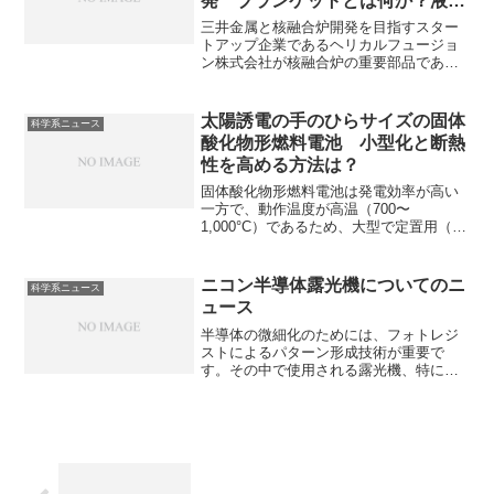
発 ブランケットとは何か？液体
金属を用いるメリットは何か？
三井金属と核融合炉開発を目指すスター
トアップ企業であるヘリカルフュージョ
ン株式会社が核融合炉の重要部品である
「ブランケット」の共同開発契約を締結
しています。ブランケットは発電、燃料
生成、炉の保護という核融合炉の運用に
太陽誘電の手のひらサイズの固体
科学系ニュース
不可欠な役割を担います。核融合におけ
酸化物形燃料電池 小型化と断熱
るブランケットの働きやどのような素材
性を高める方法は？
が適しているのかを知ることができま
す。
固体酸化物形燃料電池は発電効率が高い
一方で、動作温度が高温（700〜
1,000°C）であるため、大型で定置用（エ
ネファームなど）が主流でした。どのよ
うに小型化、断熱性を高め、手のひらサ
イズとしたのかを知ることができます。
ニコン半導体露光機についてのニ
科学系ニュース
ュース
半導体の微細化のためには、フォトレジ
ストによるパターン形成技術が重要で
す。その中で使用される露光機、特に最
先端半導体に用いられる露光機では
ASMLが圧倒的なシェアをもっていま
す。露光機とは何か、どのように微細化
を進めていくのかを知ることができる記
事になっています。