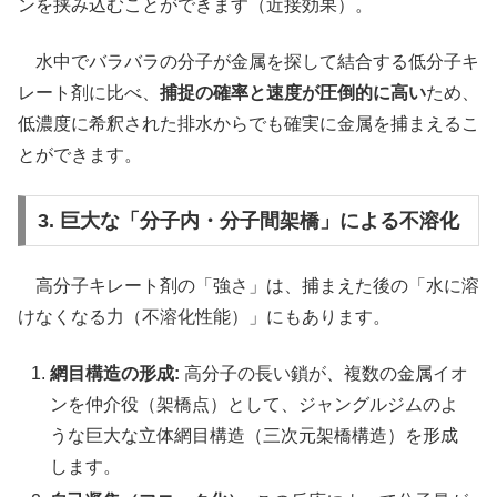
ンを挟み込むことができます（近接効果）。
水中でバラバラの分子が金属を探して結合する低分子キ
レート剤に比べ、
捕捉の確率と速度が圧倒的に高い
ため、
低濃度に希釈された排水からでも確実に金属を捕まえるこ
とができます。
3. 巨大な「分子内・分子間架橋」による不溶化
高分子キレート剤の「強さ」は、捕まえた後の「水に溶
けなくなる力（不溶化性能）」にもあります。
網目構造の形成:
高分子の長い鎖が、複数の金属イオ
ンを仲介役（架橋点）として、ジャングルジムのよ
うな巨大な立体網目構造（三次元架橋構造）を形成
します。