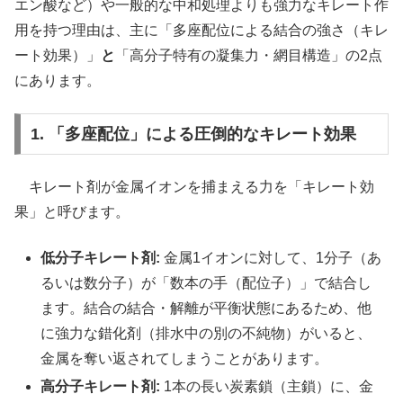
エン酸など）や一般的な中和処理よりも強力なキレート作
用を持つ理由は、主に「多座配位による結合の強さ（キレ
ート効果）」
と
「高分子特有の凝集力・網目構造」の2点
にあります。
1. 「多座配位」による圧倒的なキレート効果
キレート剤が金属イオンを捕まえる力を「キレート効
果」と呼びます。
低分子キレート剤:
金属1イオンに対して、1分子（あ
るいは数分子）が「数本の手（配位子）」で結合し
ます。結合の結合・解離が平衡状態にあるため、他
に強力な錯化剤（排水中の別の不純物）がいると、
金属を奪い返されてしまうことがあります。
高分子キレート剤:
1本の長い炭素鎖（主鎖）に、金