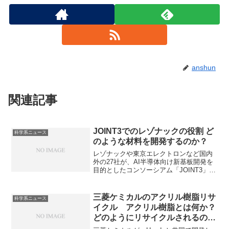
anshun
関連記事
JOINT3でのレゾナックの役割 ど
科学系ニュース
のような材料を開発するのか？
レゾナックや東京エレクトロンなど国内
外の27社が、AI半導体向け新基板開発を
目的としたコンソーシアム「JOINT3」を
設立しました。レゾナックは幹事企業と
して、活動を主導することに加え、感光
性フィルム材料などの開発を行うとされ
三菱ケミカルのアクリル樹脂リサ
科学系ニュース
ています。感光性フィルムとは何か、ど
イクル アクリル樹脂とは何か？
のような要求性能があるのかを知ること
どのようにリサイクルされるの
ができます。
か？