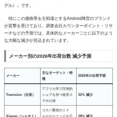
デル）」です。
特にこの価格帯を主戦場とするAndroid陣営のブランド
が直撃を受けており、調査会社カウンターポイント・リサ
ーチなどの予測では、具体的なメーカーごとに以下のよう
な大幅な減少が見込まれています。
メーカー別の2026年出荷台数 減少予測
主なターゲット・特
メーカー
2026年の出荷予想
徴
アフリカ等で圧倒的
Transsion（伝音）
シェアを持つ格安ス
32% 減少
マホの雄
コスパ重視のミド
Xiaomi（シャオミ）
ル〜ローエンドを広
28% 減少