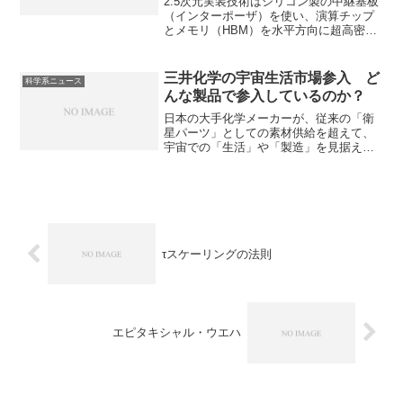
2.5次元実装技術はシリコン製の中継基板
（インターポーザ）を使い、演算チップ
とメモリ（HBM）を水平方向に超高密度
で並べて接続する技術で、TSMCの
CoWoSが代表的です。なぜ製造が難しい
のか、TSMCが製造できる理由を知るこ
三井化学の宇宙生活市場参入 ど
科学系ニュース
とができます。
んな製品で参入しているのか？
日本の大手化学メーカーが、従来の「衛
星パーツ」としての素材供給を超えて、
宇宙での「生活」や「製造」を見据えた
市場にいち早く手を打っています。三井
化学は抗菌・消臭技術を活かした洗濯不
要の衣類や三井グループ全体での宇宙で
の「街づくり」などでの参入を行ってい
ます。
τスケーリングの法則
エピタキシャル・ウエハ