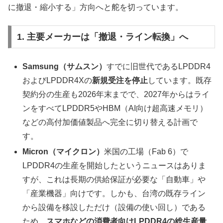
に撤退・縮小する」方向へと舵を切っています。
1. 主要メーカーは「撤退・ライン転換」へ
Samsung（サムスン）
すでに旧世代であるLPDDR4
およびLPDDR4Xの
新規受注を停止
しています。既存
契約分の生産も2026年末までで、2027年からはライ
ンをすべてLPDDR5やHBM（AI向け超高速メモリ）
などの高付加価値製品へ完全に切り替える計画で
す。
Micron（マイクロン）
米国の工場（Fab 6）で
LPDDR4の生産を開始したというニュースはありま
すが、これは長期の供給保証が必要な「自動車」や
「産業機器」向けです。しかも、台湾の既存ライン
から設備を移設しただけ（設備の使い回し）である
ため、
スマホなどの消費者向けLPDDR4の総生産量