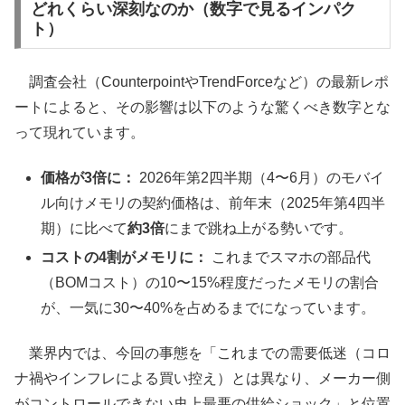
どれくらい深刻なのか（数字で見るインパク
ト）
調査会社（CounterpointやTrendForceなど）の最新レポ
ートによると、その影響は以下のような驚くべき数字とな
って現れています。
価格が3倍に：
2026年第2四半期（4〜6月）のモバイ
ル向けメモリの契約価格は、前年末（2025年第4四半
期）に比べて
約3倍
にまで跳ね上がる勢いです。
コストの4割がメモリに：
これまでスマホの部品代
（BOMコスト）の10〜15%程度だったメモリの割合
が、一気に30〜40%を占めるまでになっています。
業界内では、今回の事態を「これまでの需要低迷（コロ
ナ禍やインフレによる買い控え）とは異なり、メーカー側
がコントロールできない史上最悪の供給ショック」と位置