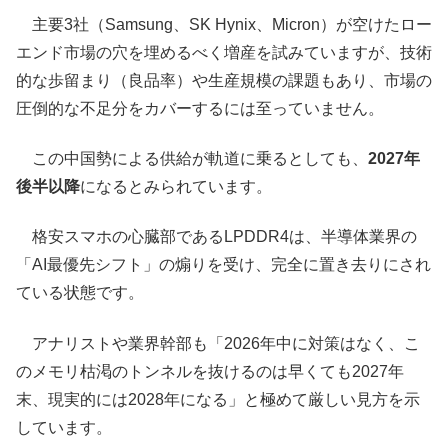
主要3社（Samsung、SK Hynix、Micron）が空けたロー
エンド市場の穴を埋めるべく増産を試みていますが、技術
的な歩留まり（良品率）や生産規模の課題もあり、市場の
圧倒的な不足分をカバーするには至っていません。
この中国勢による供給が軌道に乗るとしても、
2027年
後半以降
になるとみられています。
格安スマホの心臓部であるLPDDR4は、半導体業界の
「AI最優先シフト」の煽りを受け、完全に置き去りにされ
ている状態です。
アナリストや業界幹部も「2026年中に対策はなく、こ
のメモリ枯渇のトンネルを抜けるのは早くても2027年
末、現実的には2028年になる」と極めて厳しい見方を示
しています。