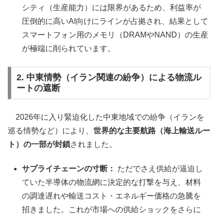
シティ（生産能力）には限界があるため、利益率が
圧倒的に高いAI向けにラインが占拠され、結果として
スマートフォン用のメモリ（DRAMやNAND）の生産
が極端に削られています。
2. 中東情勢（イラン関連の紛争）による物流ル
ートの遮断
2026年に入り緊迫化した中東地域での紛争（イランを
巡る情勢など）により、
世界的な主要航路（海上輸送ルー
ト）の一部が封鎖
されました。
サプライチェーンの寸断：
ただでさえ供給が逼迫し
ていた半導体の物流網に決定的な打撃を与え、材料
の調達遅れや輸送コスト・エネルギー価格の急騰を
招きました。これが市場への供給ショックをさらに