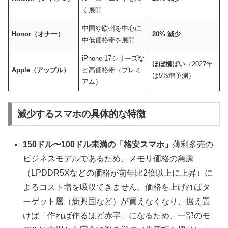
く展開
中国や欧州を中心に
Honor（オナー）
20% 減少
中低価格帯を展開
iPhone 17シリーズな
ほぼ横ばい
（2027年
Apple（アップル）
ど高価格帯（プレミ
は5%増予測）
アム）
減少するスマホの具体的な特徴
150ドル〜100ドル未満の「格安スマホ」
薄利多売の
ビジネスモデルであるため、メモリ価格の急騰
（LPDDR5Xなどの価格が前年比2倍以上に上昇）に
よるコスト増を吸収できません。価格を上げればタ
ーゲット層（新興国など）が買えなくなり、据え置
けば「作れば作るほど赤字」になるため、一部のモ