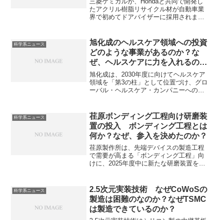
三菱ケミカルが、Hondaと共同で開発し
たアクリル樹脂リサイクル材が自動車業
界で初めてドアバイザーに採用されまし
た。リサイクルアクリル樹脂の利用を拡
大することで、自動車業界全体の環境負
荷低減を目指しています。アクリル樹脂
旭化成のヘルスケア領域への投資
科学系ニュース
とは何か、どのようにリサイクルされる
どのような事業があるのか？な
のかを知ることができます。
ぜ、ヘルスケアに力を入れるの
か？
旭化成は、2030年度に向けてヘルスケア
領域を「第3の柱」として位置づけ、グロ
ーバル・ヘルスケア・カンパニーへの変
革を加速させる戦略を掲げています。現
在では、住宅関連やマテリアル領域と比
較し、小さい売り上げになっているもの
荏原ボンディング工程向け研磨装
科学系ニュース
の、ヘルスケアは今後の成長のために欠
置の投入 ボンディング工程とは
かせないものとしています。どんな事業
何か？なぜ、参入を決めたのか？
があるのか、なぜヘルスケアに力を入れ
るのかを知ることができます。
荏原製作所は、先端デバイスの製造工程
で需要が高まる「ボンディング工程」向
けに、2025年度中に新たな研磨装置を市
場投入する方針を明らかにしています。
ボンディング工程は半導体製造の後工程
の一つであり、半導体デバイスが機能す
2.5次元実装技術 なぜCoWoSの
科学系ニュース
るために不可欠な工程です。ボンディン
製造は困難のなのか？なぜTSMC
グ工程とは何か、なぜ荏原製作所が参入
は製造できているのか？
を決めたのかを知ることができます。