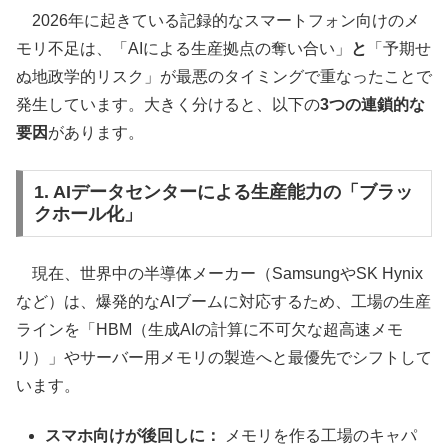
2026年に起きている記録的なスマートフォン向けのメ
モリ不足は、「AIによる生産拠点の奪い合い」
と
「予期せ
ぬ地政学的リスク」が最悪のタイミングで重なったことで
発生しています。大きく分けると、以下の
3つの連鎖的な
要因
があります。
1. AIデータセンターによる生産能力の「ブラッ
クホール化」
現在、世界中の半導体メーカー（SamsungやSK Hynix
など）は、爆発的なAIブームに対応するため、工場の生産
ラインを「HBM（生成AIの計算に不可欠な超高速メモ
リ）」やサーバー用メモリの製造へと最優先でシフトして
います。
スマホ向けが後回しに：
メモリを作る工場のキャパ