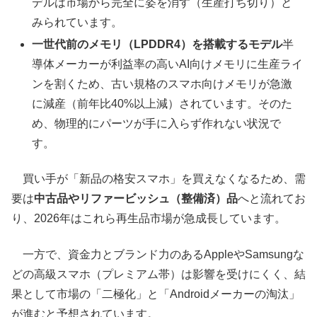
デルは市場から完全に姿を消す（生産打ち切り）と
みられています。
一世代前のメモリ（LPDDR4）を搭載するモデル
半
導体メーカーが利益率の高いAI向けメモリに生産ライ
ンを割くため、古い規格のスマホ向けメモリが急激
に減産（前年比40%以上減）されています。そのた
め、物理的にパーツが手に入らず作れない状況で
す。
買い手が「新品の格安スマホ」を買えなくなるため、需
要は
中古品やリファービッシュ（整備済）品
へと流れてお
り、2026年はこれら再生品市場が急成長しています。
一方で、資金力とブランド力のあるAppleやSamsungな
どの高級スマホ（プレミアム帯）は影響を受けにくく、結
果として市場の「二極化」と「Androidメーカーの淘汰」
が進むと予想されています。