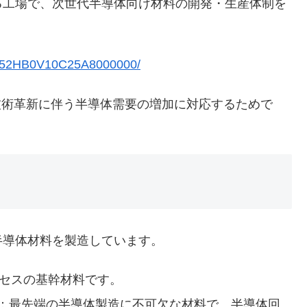
工場で、次世代半導体向け材料の開発・生産体制を
C152HB0V10C25A8000000/
の技術革新に伴う半導体需要の増加に対応するためで
導体材料を製造しています。
セスの基幹材料です。
：最先端の半導体製造に不可欠な材料で、半導体回