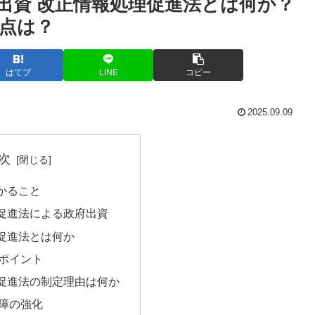
出資 改正情報処理促進法とは何か？
点は？
はてブ
LINE
コピー
2025.09.09
次
かること
促進法による政府出資
促進法とは何か
ポイント
促進法の制定理由は何か
障の強化