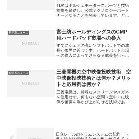
TDKはポルシェモータースポーツと技術
提携を締結し、公式テクノロジーパート
ナーとなることを発表しています。どの
ような技術を提供するのか、EVに必要な
磁性材料やエネルギー蓄積ソリューショ
ンについて知ることができます。
富士紡ホールディングスのCMP
科学系ニュース
用ハードパッド市場への参入
すでにシェアの高いソフトパッドでの成
長が限界に近づく中、ハードパッド市場
への参入によってさらなる成長を狙って
います。ハードパッドとは何か知ること
ができます。
三菱電機の空中映像投映技術 空
科学系ニュース
中映像投映技術とは何か？メリッ
トと応用例は何か？
三菱電機は、特殊なスクリーンやメガネ
を使用せず、何もない空間（空中）に映
像や画像を浮かび上がらせる技術である
空中映像投映技術を開発しています。空
中映像投映技術の原理や利点、応用例を
知ることができます。
日立レールのトラムシステムの契約 ト
ラム線とは何か？なぜトラムが増えてい