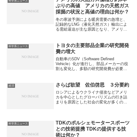
科学系ニュース
ぶりの高値 アメリカの天然ガス
採掘の状況と高値の理由は何か？
冬の寒波予測による暖房需要の急増と、
記録的なLNG（液化天然ガス）輸出によ
る需給逼迫が主な原因となり、アメリカ
の天然ガス価格が約3年ぶりの高値となっ
ています。アメリカの天然ガス採掘の状
況等などを知ることができます。
トヨタの主要部品企業の研究開発
科学系ニュース
費の増大
自動車のSDV（Software Defined
Vehicle）化が進行し、部品メーカーの役
割も変化し、多額の研究開発費が必要に
なっています。どのような部品メーカー
があるのかやどのような役割に変化して
いるのか知ることができます。
さらば欲望 佐伯啓思 ３分要約
経済
ロシアによるウクライナ侵攻などアメリ
カを中心としたグローバリズムの行き詰
まりを原因とした社会の変化が多くの場
所で見られている。戦後の日本はアメリ
カに従属してきたがそれだけでは生きら
れない世界になっている。市場主義や資
本主義などの西洋思想が同様な問題にぶ
TDKのポルシェモータースポーツ
科学系ニュース
つかっているのか，なぜなのかを知るこ
との技術提携 TDKの提供する技
とのできる本になっている。
術は何か？