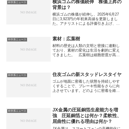
横浜ゴムの株価続伸 株価上昇の
科学系ニュース
背景は？
横浜ゴムの株価が続伸し、2025年6月27
日に3,923円の年初来高値を更新しまし
た。アナリストによる評価引き上げ、高
付加価値タイヤ販売やMB事業の好調な業
績、そして構造改革や物流費改善によっ
て、株価が上昇しています。業績好調の
素材：広葉樹
科学系ニュース
背景などを知ることができます。
材料の歴史は人類の文明と密接に連動し
ており、素材の変化は生活を劇的に変え
てきました。 広葉樹は細胞密度が高
く、重厚で硬いのが特徴です。傷に強く
耐久性に優れるため、高級家具や床材に
重宝されます。広葉樹であるオークやウ
ォールナットの特徴は何か知ることがで
住友ゴムの新スタッドレスタイヤ
科学系ニュース
きます。
ゴムが地面に密着した状態を持続しやす
くすることで、ブレーキ性能をさらに向
上させています。どのように密着を維持
しやすくするのか知ることができます。
JX金属の圧延銅箔生産能力を増
科学系ニュース
強 圧延銅箔とは何か？柔軟性、
屈曲性に優れる理由は何か？
JX金属は、スマートフォンの高機能化に