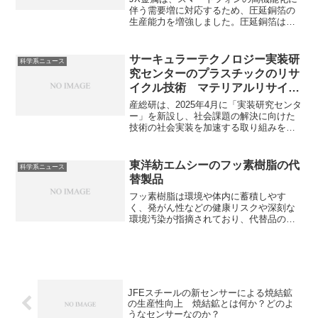
伴う需要増に対応するため、圧延銅箔の
生産能力を増強しました。圧延銅箔はそ
の優れた柔軟性や屈曲性からフレキシブ
ル基板などに利用されています。柔軟性
や屈曲性に優れる理由や増産の理由を知
サーキュラーテクノロジー実装研
科学系ニュース
ることができます。
究センターのプラスチックのリサ
イクル技術 マテリアルリサイク
ルやケミカルリサイクルとは何
産総研は、2025年4月に「実装研究センタ
か？
ー」を新設し、社会課題の解決に向けた
技術の社会実装を加速する取り組みを開
始しました。サーキュラーテクノロジー
実装研究センターのテーマの一つに、プ
ラスチックのリサイクル技術が挙げられ
東洋紡エムシーのフッ素樹脂の代
科学系ニュース
ています。マテリアルリサイクルやケミ
替製品
カルリサイクルとは何か、それぞれの課
題と産総研がどのような取り組みをして
フッ素樹脂は環境や体内に蓄積しやす
いるのかを知ることができます。
く、発がん性などの健康リスクや深刻な
環境汚染が指摘されており、代替品の開
発が期待されています。熱可塑性ポリエ
ステルエラストマーの特徴を知ることが
できます。
JFEスチールの新センサーによる焼結鉱
の生産性向上 焼結鉱とは何か？どのよ
うなセンサーなのか？