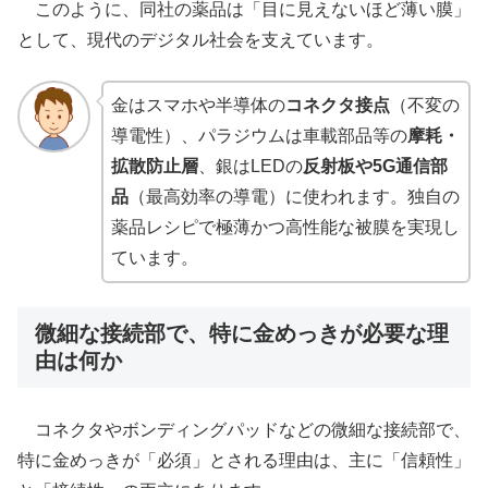
このように、同社の薬品は「目に見えないほど薄い膜」
として、現代のデジタル社会を支えています。
金はスマホや半導体の
コネクタ接点
（不変の
導電性）、パラジウムは車載部品等の
摩耗・
拡散防止層
、銀はLEDの
反射板や5G通信部
品
（最高効率の導電）に使われます。独自の
薬品レシピで極薄かつ高性能な被膜を実現し
ています。
微細な接続部で、特に金めっきが必要な理
由は何か
コネクタやボンディングパッドなどの微細な接続部で、
特に金めっきが「必須」とされる理由は、主に「信頼性」