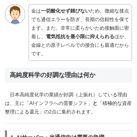
金は
一切酸化せず錆びない
ため、微細な接点
でも通信エラーを防ぎ、長期の信頼性を保て
ます。また、非常に柔らかいため接触面に密
着し、
電気抵抗を最小限に抑えられる
ほか、
金線との原子レベルでの接合にも最適だから
です。
高純度科学の好調な理由は何か
日本高純度化学の業績が好調（上振れ）している理由
は、主に「AIインフラへの需要シフト」
と
「積極的な資産
整理による還元」の2点に集約されます。