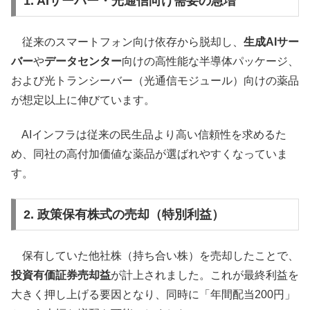
1. AIサーバー・光通信向け需要の急増
従来のスマートフォン向け依存から脱却し、
生成AIサー
バー
や
データセンター
向けの高性能な半導体パッケージ、
および光トランシーバー（光通信モジュール）向けの薬品
が想定以上に伸びています。
AIインフラは従来の民生品より高い信頼性を求めるた
め、同社の高付加価値な薬品が選ばれやすくなっていま
す。
2. 政策保有株式の売却（特別利益）
保有していた他社株（持ち合い株）を売却したことで、
投資有価証券売却益
が計上されました。これが最終利益を
大きく押し上げる要因となり、同時に「年間配当200円」