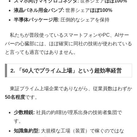
スマホ向けマイクロコネクタ:
世界シェア
ほぼ100%
液晶パネル用金バンプ:
世界シェア
ほぼ100%
半導体パッケージ用:
圧倒的なシェアを保持
私たちが普段使っているスマートフォンやPC、AIサー
バーの心臓部には、ほぼ確実に同社の技術が使われている
と言っても過言ではありません。
2. 「50人でプライム上場」という超効率経営
東証プライム上場企業でありながら、従業員数はわずか
50名程度
です。
少数精鋭:
社員の約8割が理系出身の技術者集団で
す。
知識集約型:
大規模な工場（装置）で稼ぐのではな