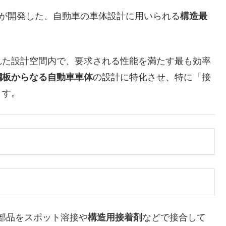
ルが開発した、自動車の車体設計に用いられる
構造最
た設計空間内で、要求される性能を満たす最も効率
鋼板からなる自動車車体
の設計に特化させ、特に「接
ます。
部品をスポット溶接や
構造用接着剤
などで接合して