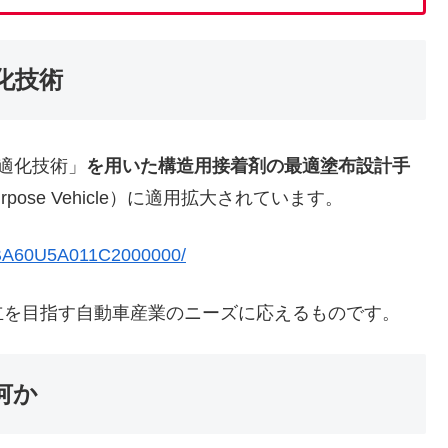
化技術
最適化技術」
を用いた構造用接着剤の最適塗布設計手
Purpose Vehicle）に適用拡大されています。
4BA60U5A011C2000000/
立を目指す自動車産業のニーズに応えるものです。
何か