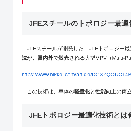
JFEスチールのトポロジー最適
JFEスチールが開発した「JFEトポロジー
法が、国内外で販売される
大型MPV（Multi-
https://www.nikkei.com/article/DGXZQOUC1
この技術は、車体の
軽量化
と
性能向上
の両
JFEトポロジー最適化技術とは