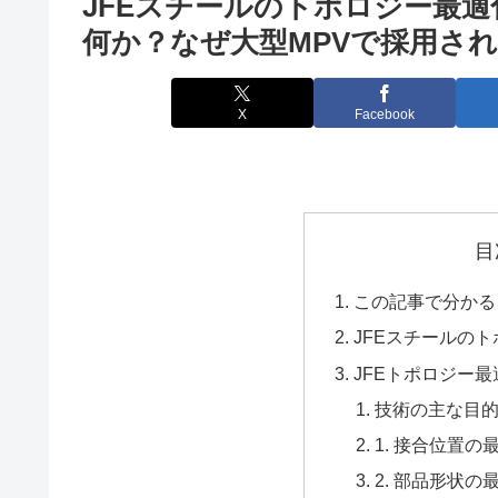
JFEスチールのトポロジー最
何か？なぜ大型MPVで採用さ
X
Facebook
目
この記事で分かる
JFEスチールの
JFEトポロジー
技術の主な目
1. 接合位置の
2. 部品形状の