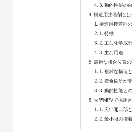
3. 動的性能の
構造用接着剤とは
構造用接着剤
1. 特徴
2. 主な化学成
3. 主な用途
最適な接合位置の
1. 複雑な構
2. 接合箇所が
3. 動的性能
大型MPVで採用
1. 広い開口部
2. 最小限の