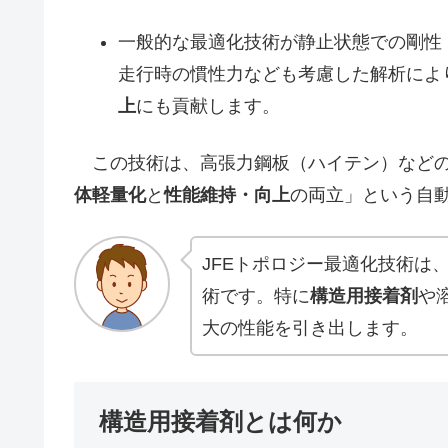
一般的な最適化技術が静止状態での剛性
走行時の慣性力なども考慮した解析によ
上
にも貢献します。
この技術は、高張力鋼板（ハイテン）などの
体軽量化
と
性能維持・向上
の両立」という自
JFEトポロジー最適化技術は
術です。特に
構造用接着剤
や
大の性能を引き出します。
構造用接着剤とは何か