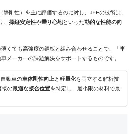
（静剛性）を主に評価するのに対し、JFEの技術は、
り、
操縦安定性
や
乗り心地
といった
動的な性能の向
薄くても高強度の鋼板と組み合わせることで、「
車
動車メーカーの課題解決をサポートするものです。
、自動車の
車体剛性向上
と
軽量化
を両立する解析技
溶接の
最適な接合位置
を特定し、最小限の材料で最