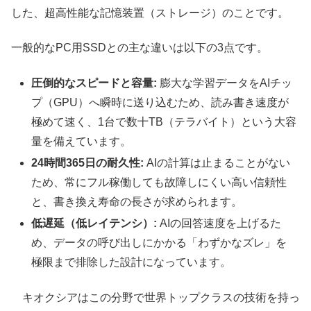
した、超高性能な記憶装置（ストレージ）のことです。
一般的なPC用SSDとの主な違いは以下の3点です。
圧倒的なスピードと容量:
膨大な学習データをAIチッ
プ（GPU）へ瞬時に送り込むため、読み書き速度が
極めて速く、1台で数十TB（テラバイト）という大容
量を備えています。
24時間365日の耐久性:
AIの計算は止まることがない
ため、常にフル稼働しても故障しにくい高い信頼性
と、書き換え寿命の長さが求められます。
低遅延（低レイテンシ）:
AIの回答速度を上げるた
め、データの呼び出しにかかる「わずかなズレ」を
極限まで排除した設計になっています。
キオクシアはこの分野で世界トップクラスの技術を持っ