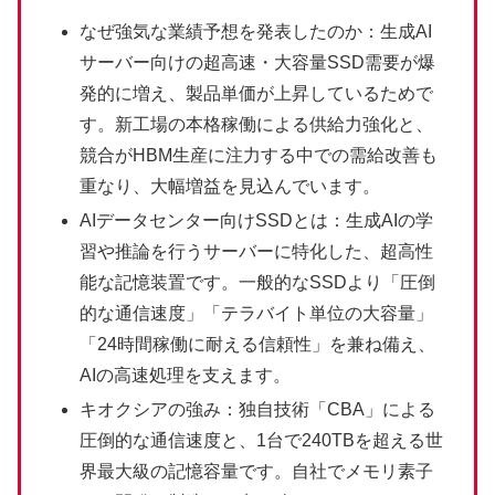
なぜ強気な業績予想を発表したのか：生成AI
サーバー向けの超高速・大容量SSD需要が爆
発的に増え、製品単価が上昇しているためで
す。新工場の本格稼働による供給力強化と、
競合がHBM生産に注力する中での需給改善も
重なり、大幅増益を見込んでいます。
AIデータセンター向けSSDとは：生成AIの学
習や推論を行うサーバーに特化した、超高性
能な記憶装置です。一般的なSSDより「圧倒
的な通信速度」「テラバイト単位の大容量」
「24時間稼働に耐える信頼性」を兼ね備え、
AIの高速処理を支えます。
キオクシアの強み：独自技術「CBA」による
圧倒的な通信速度と、1台で240TBを超える世
界最大級の記憶容量です。自社でメモリ素子