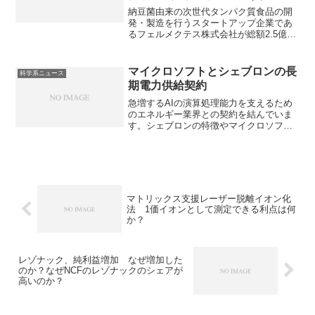
題は何か？
納豆菌由来の次世代タンパク質食品の開
発・製造を行うスタートアップ企業であ
るフェルメクテス株式会社が総額2.5億円
の資金調達を行っています。同社は納豆
菌そのものを人工的に大量培養し、それ
を乾燥させて粉末にしたものを次世代の
マイクロソフトとシェブロンの長
科学系ニュース
タンパク質源として社会に広め、食糧問
期電力供給契約
題の解決や持続可能な食文化の実現に貢
献することを目指しています。納豆菌粉
急増するAIの演算処理能力を支えるため
とは何か、課題は何かを知ることができ
のエネルギー業界との契約を結んでいま
ます。
す。シェブロンの特徴やマイクロソフト
が契約した理由を知ることができます。
マトリックス支援レーザー脱離イオン化
法 1価イオンとして測定できる利点は何
か？
レゾナック、純利益増加 なぜ増加した
のか？なぜNCFのレゾナックのシェアが
高いのか？