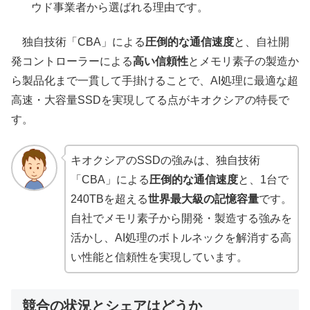
ウド事業者から選ばれる理由です。
独自技術「CBA」による
圧倒的な通信速度
と、自社開
発コントローラーによる
高い信頼性
とメモリ素子の製造か
ら製品化まで一貫して手掛けることで、AI処理に最適な超
高速・大容量SSDを実現してる点がキオクシアの特長で
す。
キオクシアのSSDの強みは、独自技術
「CBA」による
圧倒的な通信速度
と、1台で
240TBを超える
世界最大級の記憶容量
です。
自社でメモリ素子から開発・製造する強みを
活かし、AI処理のボトルネックを解消する高
い性能と信頼性を実現しています。
競合の状況とシェアはどうか