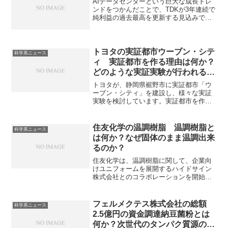
AIデータセンターという巨大な成長トレ
く生産できるようになっています。鉄触
ンドをつかんだことで、TDKが3年連続で
媒の特徴やメカニズムを知ることができ
純利益の過去最高を更新する見込みで
ます。
す。どんな製品が好調なのか知ることが
できます。
トヨタの実証都市ウーブン・シテ
科学系ニュース
ィ 実証都市を作る理由は何か？
どのような実証実験が行われるの
か？
トヨタが、静岡県裾野市に実証都市「ウ
ーブン・シティ」を建設し、様々な実証
実験を検討しています。実証都市を作る
ことで、未来技術の検証と課題を発見し
解決策を開発することや他企業他の共創
を行おうとしています。どのような実証
住友化学の温調樹脂 温調樹脂と
科学系ニュース
実験を行うのかを知ることができます。
は何か？なぜ固体のまま温調出来
るのか？
住友化学は、温調樹脂に関して、企業向
けユニフォームを展開するハイドサイン
株式会社とのコラボレーションを開始す
ることを発表しています。温調樹脂は温
度調節機能を持つ樹脂（ポリマー）のこ
とで、衣類の温度調節などの目的で利用
フェルメクテス株式会社の総額
科学系ニュース
されます。なぜ、固体のまま温調が可能
2.5億円の資金調達納豆菌粉とは
なのか、どのような物質が使用されるの
何か？次世代のタンパク質源の課
かを知ることができます。