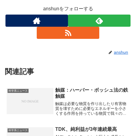
anshunをフォローする
anshun
関連記事
触媒：ハーバー・ボッシュ法の鉄
科学系ニュース
触媒
触媒は必要な物質を作り出したり有害物
質を壊すために必要なエネルギーを小さ
くする作用を持っている物質で我々の生
活に欠かすことができません。ハーバ
ー・ボッシュ法における鉄触媒は、空気
中の窒素と水素を反応させてアンモニア
TDK、純利益が3年連続最高
科学系ニュース
を作る際の触媒で、大量の化学肥料を安