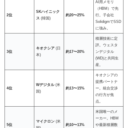
AI用メモリ
（HBM）で先
SKハイニック
2位
約20〜25%
行。子会社
ス
(韓国)
SolidigmでSSD
に強み。
積層技術に定
評。ウェスタ
キオクシア
(日
3位
約17〜20%
ンデジタル
本)
(WD)と共同生
産。
キオクシアの
提携パートナ
Wデジタル
(米
4位
約13〜15%
ー。統合交渉
国)
の行方が焦
点。
米国唯一のメ
ーカー。HBM
マイクロン
(米
5位
約10〜13%
や最新積層数
国)