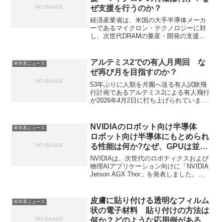
ぜ支援を行うのか？
経済産業省は、米国の大手半導体メーカ
ーであるマイクロン・テクノロジーに対
し、次世代DRAMの量産・開発の支援を
行うと発表しました。次世代のDRAMに
求めらる性能は何か。経産省が支援を行
う理由は何かを知ることができます。
アルテミス2での有人月周回 な
科学系ニュース
ぜ再び月を目指すのか？
53年ぶりに人類を月圏へ送る有人試験飛
行計画であるアルテミス2による有人飛行
が2026年4月2日に打ち上げられていま
す。なぜ再び月を目指すのかなどを知る
ことができます。
NVIDIAのロボット向け半導体
科学系ニュース
ロボット向け半導体にもとめられ
る性能は何か?なぜ、GPUは並列
処理に優れるのか？
NVIDIAは、次世代のロボティクスおよび
物理AIアプリケーション向けに「NVIDIA
Jetson AGX Thor」を発表しました。ロ
ボット向けの半導体に求められる性能や
同社が力を入れている理由を知ることが
できます。
皮膚に貼り付ける透明なフィルム
科学系ニュース
状の電子材料 貼り付けの方法は
何か？どのような応用例があるの