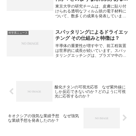
か？
東京大学の研究チームは、皮膚に貼り付
けられる透明なフィルム状の電子材料に
ついて、数多くの成果を発表していま
す。皮膚に張り付ける方法やどのような
応用例があるのかを知ることができま
す。
スパッタリングによるドライエッ
科学系ニュース
チング その仕組みと特徴は？
半導体の重要性が増す中で、前工程装置
は世界的に成長が続いています。スパッ
タリングエッチングは、プラズマ中のイ
オンがウェーハ表面に衝突し、原子を直
接はじき飛ばして除去するエッチング手
法です。物理的スパッタリングは単独で
主役になることは少ないですが、他のメ
カニズム（化学的反応）と複合的に利用
されることで、現代の半導体微細加工を
酸化チタンの可視光応答 なぜ紫外線に
支えています。スパッタリングの特徴や
しか反応できないのか？どのように可視
原理を知ることができます。
光に応答するのか？
キオクシアの強気な業績予想 なぜ強気
な業績予想を発表したのか？