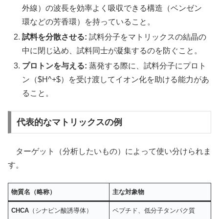
外線）の波長を効率よく吸収できる構造（ベンゼン
環などの芳香環）を持っていること。
試料を分散させる:
試料分子をマトリックスの結晶の
中に閉じ込め、試料同士が凝集するのを防ぐこと。
プロトンを与える:
蒸発する際に、試料分子にプロト
ン（$H^+$）を受け渡してイオン化を助ける能力があ
ること。
代表的なマトリックスの例
ターゲット（分析したいもの）によって使い分けられま
す。
物質名（略称）
主な対象物
CHCA
（シナピン酸誘導体）
ペプチド、低分子タンパク質