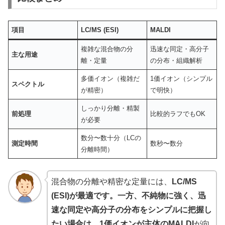
項目
LC/MS (ESI)
MALDI
複雑な混合物の分
迅速な同定・高分子
主な用途
離・定量
の分布・組織解析
多価イオン（複雑だ
1価イオン（シンプル
スペクトル
が精密）
で明快）
しっかり分離・精製
前処理
比較的ラフでもOK
が必要
数分〜数十分（LCの
測定時間
数秒〜数分
分離時間）
混合物の分離や精密な定量には、
LC/MS
(ESI)が最適です。一方、不純物に強く、迅
速な同定や高分子の分布をシンプルに把握し
たい場合は、1価イオンが主体のMALDI
が向