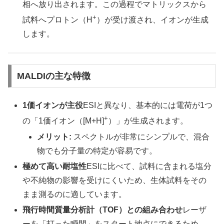
相へ放り出されます。この過程でマトリックスから
+
試料へプロトン（H
）が受け渡され、イオンが生成
します。
MALDIの主な特徴
1価イオンが主役
ESIと異なり、基本的には電荷が1つ
+
の「1価イオン（[M+H]
）」が生成されます。
メリット:
スペクトルが非常にシンプルで、混合
物でも分子量の特定が容易です。
極めて高い耐塩性
ESIに比べて、試料に含まれる塩分
や不純物の影響を受けにくいため、生体試料をその
まま測るのに適しています。
飛行時間質量分析計（TOF）との組み合わせ
レーザ
ーを「打った瞬間」をスタート地点にできるため、