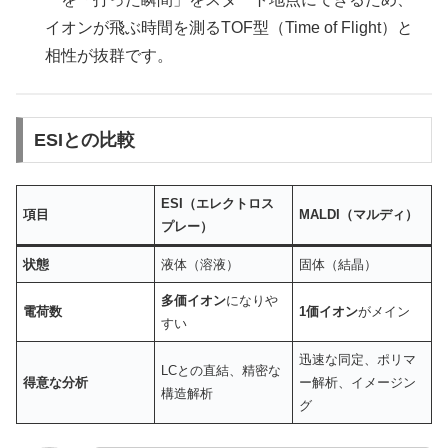
イオンが飛ぶ時間を測るTOF型（Time of Flight）と
相性が抜群です。
ESIとの比較
ESI（エレクトロス
項目
MALDI（マルディ）
プレー）
状態
液体（溶液）
固体（結晶）
多価イオン
になりや
電荷数
1価イオン
がメイン
すい
迅速な同定、ポリマ
LCとの直結、精密な
得意な分析
ー解析、イメージン
構造解析
グ