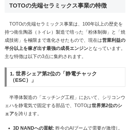
TOTOの先端セラミックス事業の特徴
TOTOの先端セラミックス事業は、100年以上の歴史を
持つ衛生陶器（トイレ）製造で培った「粉体制御」と「焼
成技術」を極限まで進化させたもので、現在は
営業利益の
半分以上を稼ぎ出す最強の成長エンジン
となっています。
主な特徴は以下の3点に集約されます。
1. 世界シェア第2位の「静電チャック
（ESC）」
半導体製造の「エッチング工程」において、シリコンウ
ェハを静電気で固定する部品で、TOTOは
世界第2位のシ
ェア
を誇ります。
3D NANDへの貢献:
昨今のAIブームで需要が激増し