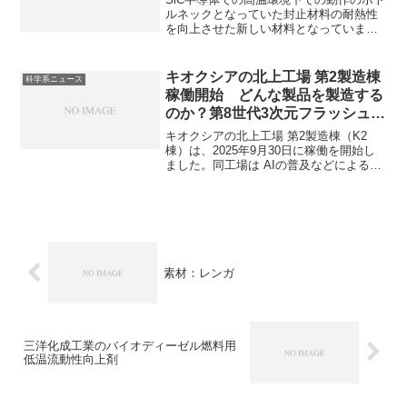
ルネックとなっていた封止材料の耐熱性
を向上させた新しい材料となっていま
す。ガラス転移温度とは何か、どのよう
に向上させたのか知ることができます。
キオクシアの北上工場 第2製造棟
科学系ニュース
稼働開始 どんな製品を製造する
のか？第8世代3次元フラッシュメ
モリとは何か？
キオクシアの北上工場 第2製造棟（K2
棟）は、2025年9月30日に稼働を開始し
ました。同工場は AIの普及などによる中
長期的なフラッシュメモリ市場の拡大に
備え、CBA技術を導入した第8世代3次元
フラッシュメモリ製品などの生産に対応
します。第8世代3次元フラッシュメモリ
とは何かを知ることができます。
素材：レンガ
三洋化成工業のバイオディーゼル燃料用
低温流動性向上剤