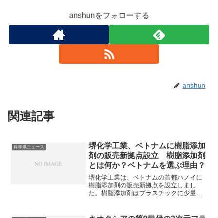
anshunをフォローする
anshun
関連記事
堺化学工業、ベトナムに樹脂添加
科学系ニュース
剤の販売新拠点設立 樹脂添加剤
とは何か？ベトナムを選ぶ理由？
堺化学工業は、ベトナムの首都ハノイに
樹脂添加剤の販売新拠点を設立しまし
た。樹脂添加剤はプラスチックに少量加
えることで、その性能や機能を向上させ
たり、新しい特性を付与したりする化学
物質の総称で、耐久性や加工性など様々