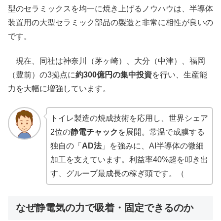
型のセラミックスを均一に焼き上げるノウハウは、半導体
装置用の大型セラミック部品の製造と非常に相性が良いの
です。
現在、同社は神奈川（茅ヶ崎）、大分（中津）、福岡
（豊前）の3拠点に
約300億円の集中投資
を行い、生産能
力を大幅に増強しています。
トイレ製造の焼成技術を応用し、世界シェア
2位の
静電チャック
を展開。常温で成膜する
独自の「
AD法
」を強みに、AI半導体の微細
加工を支えています。利益率40%超を叩き出
す、グループ最成長の稼ぎ頭です。（
なぜ静電気の力で吸着・固定できるのか