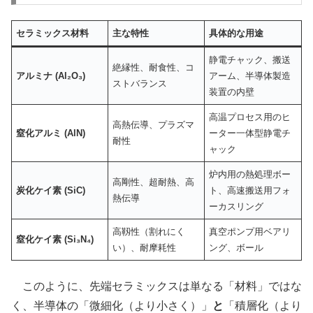
セラミックス材料
主な特性
具体的な用途
静電チャック、搬送
絶縁性、耐食性、コ
アルミナ (Al₂O₃)
アーム、半導体製造
ストバランス
装置の内壁
高温プロセス用のヒ
高熱伝導、プラズマ
窒化アルミ (AlN)
ーター一体型静電チ
耐性
ャック
炉内用の熱処理ボー
高剛性、超耐熱、高
炭化ケイ素 (SiC)
ト、高速搬送用フォ
熱伝導
ーカスリング
高靱性（割れにく
真空ポンプ用ベアリ
窒化ケイ素 (Si₃N₄)
い）、耐摩耗性
ング、ボール
このように、先端セラミックスは単なる「材料」ではな
く、半導体の「微細化（より小さく）」
と
「積層化（より