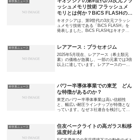
キオクシアの第9世代の3次元フラ
科学系ニュース
なプラスチックの機能向上に欠かせない
ッシュメモリ技術 フラッシュメ
ものです。どのように機能を向上させる
モリとは何か？BiCS FLASHの特
のかを知ることができます。
徴は何か？
キオクシアは、第9世代の3次元フラッシ
ュメモリ技術である「BiCS FLASH」を
発表しました。BiCS FLASHはキオクシ
アが開発した3次元フラッシュメモリ技術
であり、メモリセルを垂直に積み重ねる
ことで大容量化を実現する技術です。フ
レアアース：プラセオジム
科学系ニュース
ラッシュメモリとは何か、BiCS FLASH
2025年5月現在、レアアース（希土類元
の持つ特徴を知ることができます。
素）の価格が急騰し、一部の元素では3倍
以上に達しています。レアアースの一種
であるプラセオジムは青い光を吸収する
ことから溶接マスクの窓に利用された
り、高い反応性を活かし、様々な触媒と
して利用されています。プラセオジムの
パワー半導体事業での東芝 どん
科学系ニュース
持つ電子配置がその特性にどのように活
な特徴があるのか？
かされているのか知ることができます。
東芝のパワー半導体事業は高い信頼性
と、幅広い耐圧ラインナップが特徴とな
っています。なぜ３社連合を検討してい
るのかや東芝の役割は何か知ることがで
きます。
住友ベークライトの高ガラス転移
科学系ニュース
温度封止材
SiC半導体での高温環境下での動作のボト