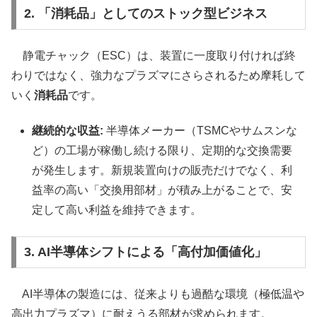
2. 「消耗品」としてのストック型ビジネス
静電チャック（ESC）は、装置に一度取り付ければ終
わりではなく、強力なプラズマにさらされるため摩耗して
いく
消耗品
です。
継続的な収益:
半導体メーカー（TSMCやサムスンな
ど）の工場が稼働し続ける限り、定期的な交換需要
が発生します。新規装置向けの販売だけでなく、利
益率の高い「交換用部材」が積み上がることで、安
定して高い利益を維持できます。
3. AI半導体シフトによる「高付加価値化」
AI半導体の製造には、従来よりも過酷な環境（極低温や
高出力プラズマ）に耐えうる部材が求められます。