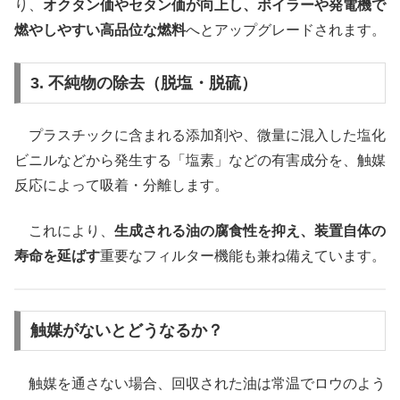
り、
オクタン価やセタン価が向上し、ボイラーや発電機で
燃やしやすい高品位な燃料
へとアップグレードされます。
3. 不純物の除去（脱塩・脱硫）
プラスチックに含まれる添加剤や、微量に混入した塩化
ビニルなどから発生する「塩素」などの有害成分を、触媒
反応によって吸着・分離します。
これにより、
生成される油の腐食性を抑え、装置自体の
寿命を延ばす
重要なフィルター機能も兼ね備えています。
触媒がないとどうなるか？
触媒を通さない場合、回収された油は常温でロウのよう