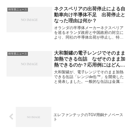
回路を形成する工程であり、：液体薬液
を使うウェットエッチングと、プラズマ
ネクスペリアの出荷停止による自
科学系ニュース
を使うドライエッチングがあります。ウ
動車向け半導体不足 出荷停止と
ェットエッチングとは何か、どのような
なった理由は何か？
薬液が使用されるのかを知ることができ
ます。
オランダの半導体メーカーネクスペリア
を巡るオランダ政府と中国政府の対立に
より、同社の半導体出荷が停止し、特に
自動車産業で深刻な半導体不足と生産停
止の懸念が生じています。ネクスペリア
の特徴や他社で代替できない理由を知る
大和製罐の電子レンジでそのまま
科学系ニュース
ことができます。
加熱できる缶詰 なぜそのまま加
熱できるのか？応用例にはどんな
ものがあるのか？
大和製罐が、電子レンジでそのまま加熱
できる缶詰「レンジde缶™」を開発した
と発表しました。一般的な缶詰は金属製
の缶がマイクロ波を反射し、火花（スパ
ーク）を発生させるため電子レンジでの
加熱をすることができません。なぜ電子
レンジでの加熱が可能になったのか、そ
の応用にはどんなものがあるのかを知る
ことができます。
エレファンテックのTGV用銅ナノペース
ト