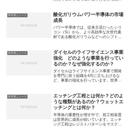
ています。金属皮膜抵抗器はニッケルク
ロム合金などの金属の薄い膜を抵抗体と
した電子部品で炭素皮膜抵抗器よりも高
酸化ガリウムパワー半導体の市場
科学系ニュース
精度で安定しており、温度変化による抵
成長
抗値の変動が少ないのが特徴です。温度
による抵抗変化が小さい理由やノイズが
パワー半導体では、従来主流だったシリ
少ない理由を知ることができます。
コン（Si）から、より高効率な次世代素
材である酸化ガリウムなどへのシフトが
起きています。ショットキーバリアダイ
オードとは何かやなぜ酸化ガリウムでのp
型実現が難しいのか知ることができま
ダイセルのライフサイエンス事業
科学系ニュース
す。
強化 どのような事業を行ってい
るのか？なぜ強化するのか？
ダイセルはライフサイエンス事業で開発
を専門に担う組織を4月に立ち上げるな
ど、事業の強化を行っています。世界シ
ェア首位のキラル分離カラムによる医薬
品開発支援や、火工品技術を応用した無
針注射器の開発が主な事業内容です。な
エッチング工程とは何か？どのよ
科学系ニュース
ぜ強化するのかやキラル分離カラムの仕
うな種類があるのか？ウェットエ
組みを知ることができます。
ッチングとは何か？
半導体の重要性が増す中で、前工程装置
は世界的に成長が続いています。エッチ
ング工程はレジストパターンをマスクと
して、その下の薄膜を選択的に除去し、