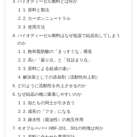
バイオディーゼル燃料とは何か
1. 原料と製法
2. カーボンニュートラル
3. 使用方法
バイオディーゼル燃料はなぜ低温で結晶化してしまう
のか
1. 飽和脂肪酸の「まっすぐな」構造
2. 高い「曇り点」と「目詰まり点」
3. 原料による組成の違い
解決策としての添加剤（流動性向上剤）
どのように流動性を向上させるのか
なぜ結晶の種に吸着しやすいのか
1. 似たもの同士が引き合う
2. 成長の「フタ」になる
3. 疎水性（親油性）の相互作用
ネオプルーバー HBF-201、301の特徴は何か
1. 原料に合わせた専用設計