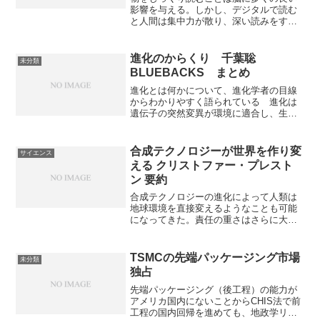
影響を与える。しかし、デジタルで読む
と人間は集中力が散り、深い読みをする
ことが難しい。今後の社会でより重要度
を増していくバイリテラシを持つために
も、本書でデジタルとアナログの違いを
進化のからくり 千葉聡
未分類
知ることができる。
BLUEBACKS まとめ
進化とは何かについて、進化学者の目線
からわかりやすく語られている 進化は
遺伝子の突然変異が環境に適合し、生存
に有利な時に次世代以降に伝わっていく
こと 環境は常に変化しているため有利
不利は常に変化する そのため本質的な
合成テクノロジーが世界を作り変
サイエンス
優劣は存在しない この視点は遺伝子の
える クリストファー・プレスト
技術が進んだ世界で優生学を復活させな
ン 要約
いためにも重要なものとなる
合成テクノロジーの進化によって人類は
地球環境を直接変えるようなことも可能
になってきた。責任の重さはさらに大き
くなっている そのため何をすべきかを
一部の人が決めるリスクは高く、一般市
民も含め大勢の人の意見が必要になる。
TSMCの先端パッケージング市場
未分類
本書では合成テクノロジーの現在につい
独占
てわかりやすく知ることができる
先端パッケージング（後工程）の能力が
アメリカ国内にないことからCHIS法で前
工程の国内回帰を進めても、地政学リス