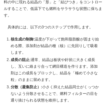
料の中に現れる結晶の「形」と「結びつき」をコントロー
ルすることで、低温下でも燃料をサラサラな状態に保ちま
す。
具体的には、以下の3つのステップで作用します。
核生成の制御:
温度が下がって飽和脂肪酸が固まり始
める際、添加剤が結晶の種（核）に先回りして吸着
します。
成長の阻止:
通常、結晶は板状や針状に大きく成長
し、互いに絡まり合って網目構造を作ります。添加
剤はこの成長をブロックし、結晶を「極めて小さな
粒」のままに留めます。
分散（凝集防止）:
小さく抑えた結晶同士がくっつか
ないよう分散させることで、燃料フィルターの目を
通り抜けられる状態を維持します。