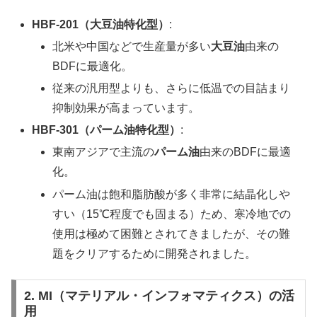
HBF-201（大豆油特化型）
:
北米や中国などで生産量が多い
大豆油
由来の
BDFに最適化。
従来の汎用型よりも、さらに低温での目詰まり
抑制効果が高まっています。
HBF-301（パーム油特化型）
:
東南アジアで主流の
パーム油
由来のBDFに最適
化。
パーム油は飽和脂肪酸が多く非常に結晶化しや
すい（15℃程度でも固まる）ため、寒冷地での
使用は極めて困難とされてきましたが、その難
題をクリアするために開発されました。
2. MI（マテリアル・インフォマティクス）の活
用