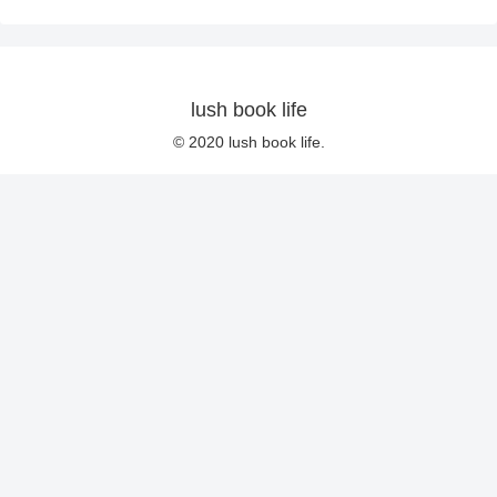
lush book life
© 2020 lush book life.