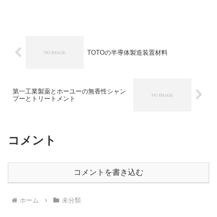
クを解消しきれないという指摘です。な
ぜTSMCが独占的な市場を築いているの
か知ることができます。
TOTOの半導体製造装置材料
第一工業製薬とホーユーの無香性シャン
プーとトリートメント
コメント
コメントを書き込む
ホーム
未分類