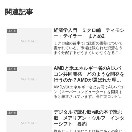
関連記事
経済学入門 ミクロ編 ティモシ
未分類
ー・テイラー まとめ2
ミクロ編の後半では政府の役割について
書かれている。市場は限られた資源をう
まく分配するがうまくいかなくなること
もある。政府はそのようなときに、規制
などで市場の混乱を防ぐ役割を担ってい
る。しかし、政府もまた不完全なため、
AMDと米エネルギー省のAIスパ
未分類
監視、評価を行っていく必要がある。
コン共同開発 どのような開発を
行うのか？AMDが選ばれた理由
は何か？
AMDが米エネルギー省と共同でAIスパコ
ン（スーパーコンピューター）を開発す
ると報道されています。高性能コンピュ
ーティング分野でのイノベーションと技
術開発における米国のリーダーシップを
強化する一環と捉えられます。開発の内
デジタルで読む脳×紙の本で読む
未分類
容やAMDが選ばれた理由を知ることがで
脳 メアリアン・ウルフ インタ
きます。
ーシフト 要約
物をじっくり読むことは脳に多くの良い