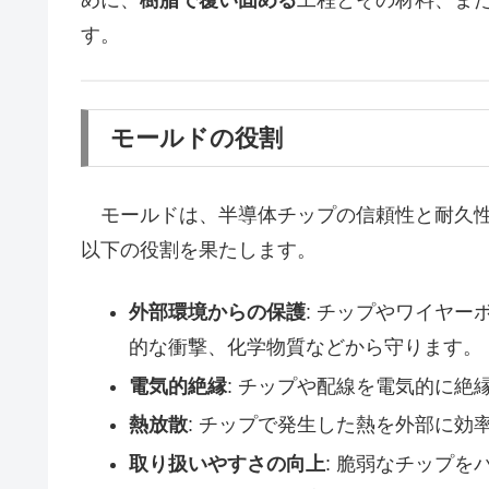
めに、
樹脂で覆い固める
工程とその材料、ま
す。
モールドの役割
モールドは、半導体チップの信頼性と耐久性
以下の役割を果たします。
外部環境からの保護
: チップやワイヤ
的な衝撃、化学物質などから守ります。
電気的絶縁
: チップや配線を電気的に
熱放散
: チップで発生した熱を外部に効
取り扱いやすさの向上
: 脆弱なチップ