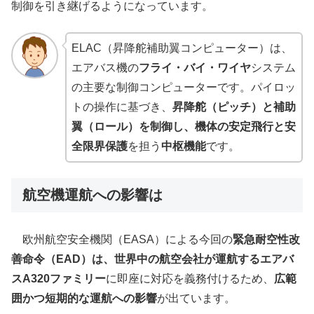
制御を引き継げるようになっています。
ELAC（昇降舵補助翼コンピューター）は、
エアバス機の
フライ・バイ・ワイヤ
システム
の主要な制御コンピューターです。パイロッ
トの操作に基づき、
昇降舵（ピッチ）と補助
翼（ロール）を制御し、機体の安定飛行と安
全限界保護
を担う
中枢機能
です。
航空機運航への影響は
欧州航空安全機関（EASA）による今回の
緊急耐空性改
善命令（EAD）は、世界中の航空会社が運航するエアバ
スA320ファミリー
に即座に対応を義務付けるため、
広範
囲かつ短期的な運航への影響
が出ています。