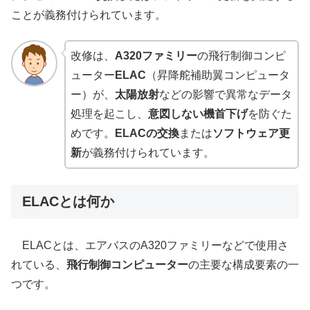
ことが義務付けられています。
改修は、
A320ファミリー
の飛行制御コンピ
ューター
ELAC
（昇降舵補助翼コンピュータ
ー）が、
太陽放射
などの影響で異常なデータ
処理を起こし、
意図しない機首下げ
を防ぐた
めです。
ELACの交換
または
ソフトウェア更
新
が義務付けられています。
ELACとは何か
ELACとは、エアバスのA320ファミリーなどで使用さ
れている、
飛行制御コンピューター
の主要な構成要素の一
つです。