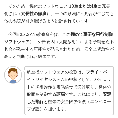
そのため、機体のソフトウェアは
3重または4重
に冗長
化され（
冗長性の徹底
）、一つの系統に不具合が生じても
他の系統が引き継げるよう設計されています。
今回のEASAの改修命令は、この
極めて重要な飛行制御
ソフトウェア
に、外部要因（太陽放射）による予期せぬ不
具合が発生する可能性が発見されたため、安全上緊急性が
高いと判断された結果です。
航空機ソフトウェアの役割は、
フライ・バ
イ・ワイヤ
システムの中核として、パイロッ
トの操縦操作を電気信号で受け取り、機体の
舵面を制御する
頭脳
です。これにより、
安定
した飛行
と機体の安全限界保護（エンベロー
プ保護）を担います。