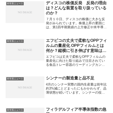
ディスコの株価反発 反発の理由
科学系ニュース
は？どんな装置を取り扱っている
のか？
７月１０日、ディスコの株価に大きな反
発がみられています。株価上昇の要因に
は、第1四半期業績の上方修正や米半導体
株の上昇、生成AI需要の好調などが挙げ
られています。同社の扱っている装置に
はどのようなものがあるか、主力製品の
エフピコの丈夫で柔軟なOPPフィ
科学系ニュース
一つであるダイシングソーとは何かを知
ルムの量産化 OPPフィルムとは
ることができます。
何か？縦横に引き伸ばす意味は何
か？
エフピコは丈夫で柔軟なOPPフィルムの
量産化に向けた取り組みで注目されてい
る食品トレー容器のリーディングカンパ
ニーです。 OPPフィルムとは何かその用
途や縦横に引き伸ばす意味を知ることが
できます。
シンナーの製造量と品不足
科学系ニュース
4月のシンナー実際の国内生産量は前年比
約3%減にとどまったにもかかわらず、品
薄状態が続いています。シンナーの役割
や品不足の要因を知ることができます。
フィラデルフィア半導体指数の急
科学系ニュース