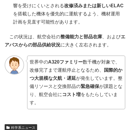
響を受けにくいとされる
改修済みまたは新しいELAC
を搭載した機体を優先的に運航するよう、機材運用
計画を見直す可能性があります。
この状況は、航空会社の
整備能力と部品在庫
、および
エ
アバスからの部品供給状況
に大きく左右されます。
世界中の
A320ファミリー
数千機が対象で、
改修完了まで運航停止となるため、
国際的か
つ大規模な欠航・遅延
が発生しています。整
備リソースと交換部品の
緊急確保
が課題とな
り、航空会社に
コスト増
をもたらしていま
す。
科学系ニュース