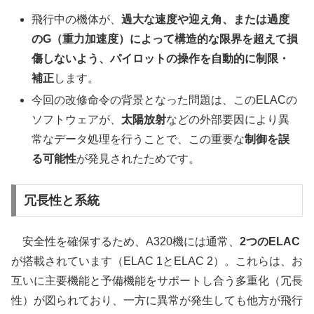
飛行中の機体が、
過大な速度や迎え角、または過度
のG（重力加速度）によって構造的な限界を超えて損
傷しないよう、パイロットの操作を自動的に制限・
補正
します。
今回の改修命令の背景となった問題は、このELACの
ソフトウェアが、
太陽放射
などの外部要因により異
常なデータ処理を行うことで、この重要な
制御を誤
る可能性
が発見されたためです。
冗長性と系統
安全性を確保するため、A320機には通常、
2つのELAC
が搭載されています（ELAC 1とELAC 2）。これらは、お
互いに主要機能と予備機能をサポートし合う多重化（冗長
性）が図られており、一方に異常が発生しても他方が飛行