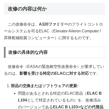
改修の内容は何か
この改修命令は、
A320ファミリー
のフライトコントロ
ールシステムを司るELAC（Elevator Aileron Computer /
昇降舵補助翼コンピューター）に関するものです。
改修の具体的な内容
改修命令（EASAの緊急耐空性改善命令）が要求してい
るのは、
影響を受ける特定のELACに対する対応
です。
部品の交換またはソフトウェアの更新:
問題があるとされる特定のELAC部品（
ELAC B
L104
として特定されているもの）を、改修済み
のバージョンである
ELAC B L103+などの代替品