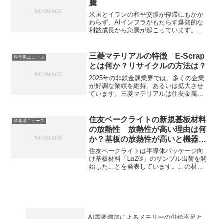
騰
米国とイランの和平交渉が停滞にもかか
わらず、AIインフラがもたらす爆発的な
利益成長から急騰が起こっています。ど
のような指数なのか、今後の見通しはど
うか知ることができます。
三菱マテリアルの特徴 E-Scrap
科学系ニュース
とは何か？リサイクルの方法は？
2025年の非鉄金属業界では、多くの企業
が好調な業績を維持、あるいは拡大させ
ています。三菱マテリアルは住友金属鉱
山と並ぶ日本の非鉄金属大手です。近年
力を入れているE-Scrapからの貴金属回収
や高いシェアを持つ超硬工具について知
住友ベークライトの新規基板材料
科学系ニュース
ることができます。
の放熱性 放熱性が高い理由は何
か？基板の放熱性が高いと機器を
小型化できる理由は何か？
住友ベークライトは半導体パッケージ向
け基板材料「LαZ®」のサンプル出荷を開
始したことを発表しています。この材料
は熱伝導率が高く、放熱性に優れる点が
特長となり、デバイスの安定稼働と長寿
命化や機器の小型化に貢献することがで
きると考えられます。放熱性に優れる理
由や放熱性に優れることで機器の小型化
が可能な理由を知ることができます。
AI需要増加によるメモリーの供給不足と