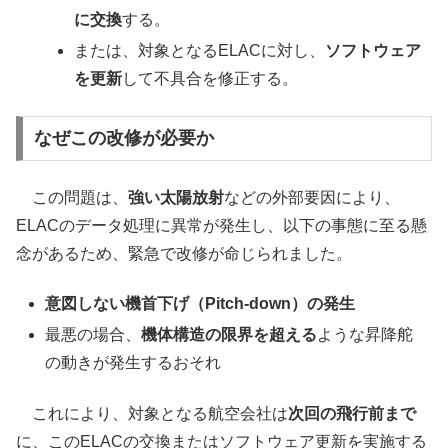
に交換
する。
または、対象となるELACに対し、
ソフトウェア
を更新
して不具合を修正する。
なぜこの改修が必要か
この問題は、
強い太陽放射
などの外部要因により、
ELACのデータ処理に異常が発生し、以下の事態に至る懸
念があるため、緊急で改修が命じられました。
意図しない機首下げ（Pitch-down）の発生
最悪の場合、
機体構造の限界を超える
ような昇降舵
の動きが発生するおそれ
これにより、対象となる航空会社は
次回の飛行前まで
に、このELACの交換またはソフトウェア更新を実施する