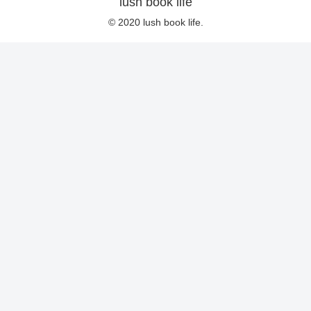
lush book life
© 2020 lush book life.