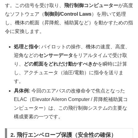
す。この信号を受け取り、
飛行制御コンピューター
が高度
なソフトウェア（
制御則/Control Laws
）を用いて処理
し、機体の舵面（昇降舵、補助翼など）を動かすための指
令に変換します。
処理と指令:
パイロットの操作、機体の速度、高度、
迎角などの
センサーデータ
をリアルタイムで受け取
り、
どの舵面をどれだけ動かすべきか
を瞬時に計算
し、アクチュエータ（油圧/電動）に指令を送りま
す。
具体例:
今回のエアバスの改修命令で焦点となった
ELAC（Elevator Aileron Computer / 昇降舵補助翼コ
ンピューター）は、この飛行制御システムの主要な
構成要素の一つです。
2. 飛行エンベロープ保護（安全性の確保）