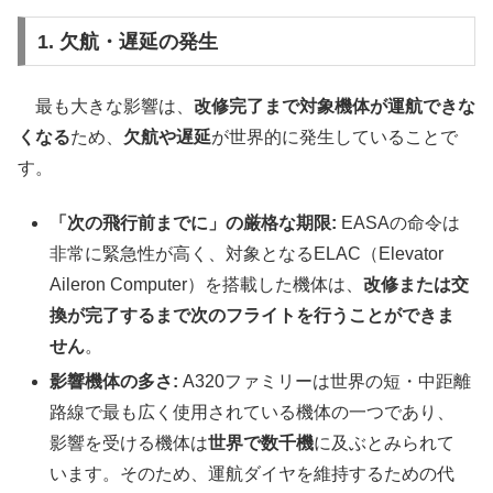
1. 欠航・遅延の発生
最も大きな影響は、
改修完了まで対象機体が運航できな
くなる
ため、
欠航や遅延
が世界的に発生していることで
す。
「次の飛行前までに」の厳格な期限:
EASAの命令は
非常に緊急性が高く、対象となるELAC（Elevator
Aileron Computer）を搭載した機体は、
改修または交
換が完了するまで次のフライトを行うことができま
せん
。
影響機体の多さ:
A320ファミリーは世界の短・中距離
路線で最も広く使用されている機体の一つであり、
影響を受ける機体は
世界で数千機
に及ぶとみられて
います。そのため、運航ダイヤを維持するための代